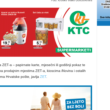
Foto: Kronike Velike Gorice/Arhiva
a ZET-a – papirnate karte, mjesečni ili godišnji pokaz te
 na prodajnim mjestima ZET-a, kioscima iNovina i ostalih
ima Hrvatske pošte, javlja
ZET
.