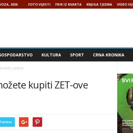
VOZA, 2026
FOTO VIJESTI
FRIK IZ KVARTA
KNJIGA TJEDNA
VIDEO VIJ
GOSPODARSTVO
KULTURA
SPORT
CRNA KRONIKA
ve karte i pokaze
možete kupiti ZET-ove
Twitter