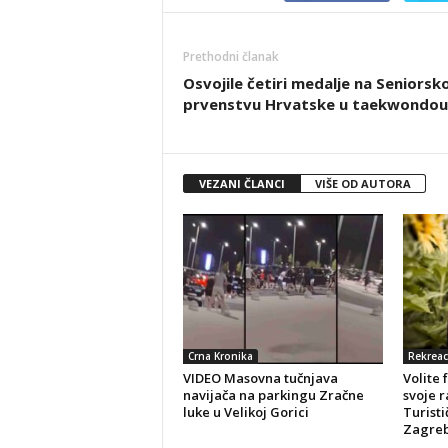
Prethodni članak
Osvojile četiri medalje na Seniors
prvenstvu Hrvatske u taekwondou
VEZANI ČLANCI
VIŠE OD AUTORA
Crna Kronika
Rekreac
VIDEO Masovna tučnjava
Volite 
navijača na parkingu Zračne
svoje r
luke u Velikoj Gorici
Turisti
Zagreb