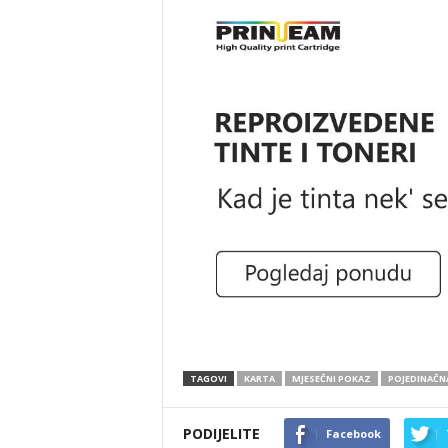
TAGOVI
KARTA
MJESEČNI POKAZ
POJEDINAČN
PODIJELITE
Facebook