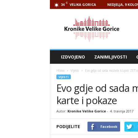
C
VELIKA GORICA
NEDJELJA, 9 KOLO
34
Kronike
Velike
Gorice
IZDVOJENO
ZANIMLJIVOSTI
Home
Vijesti
Evo gdje od sada možete kupiti ZET-o
VIJESTI
Evo gdje od sada 
karte i pokaze
Autor:
Kronike Velike Gorice
-
4. travnja 2017
PODIJELITE
Facebook