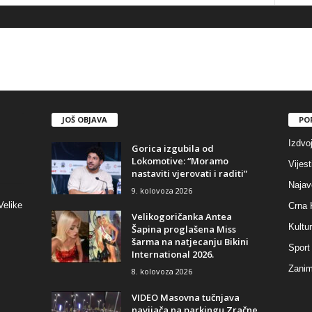
JOŠ OBJAVA
PO
Izdvo
Gorica izgubila od
Lokomotive: “Moramo
Vijest
nastaviti vjerovati i raditi”
Najav
9. kolovoza 2026
Velike
Crna 
Velikogoričanka Antea
Kultu
Šapina proglašena Miss
šarma na natjecanju Bikini
Sport
International 2026.
Zaniml
8. kolovoza 2026
VIDEO Masovna tučnjava
navijača na parkingu Zračne