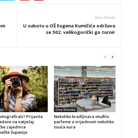
Idući članak
kom
U subotu u OŠ Eugena Kumičića održava
se 502. velikogorički go turnir
ija
Crna Kronika
fotografirati? Prijavite
Nekoliko kradljivaca otuđilo
adove na natječaj
parfeme u vrijednosti nekoliko
čke zajednice
tisuća eura
ačke županije