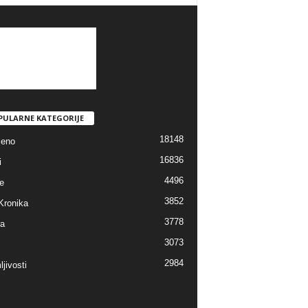
PULARNE KATEGORIJE
18148
jeno
16836
i
4496
e
3852
Kronika
3778
ra
3073
2984
jivosti