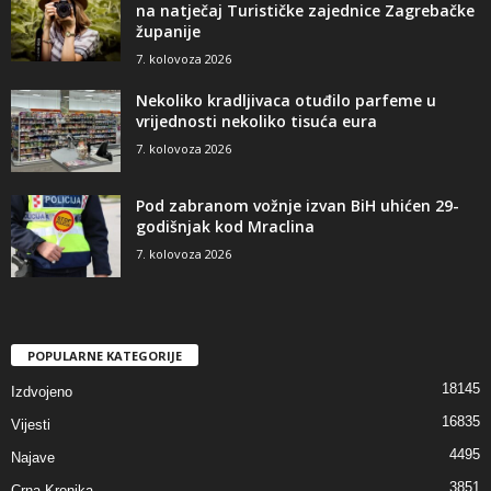
na natječaj Turističke zajednice Zagrebačke
županije
7. kolovoza 2026
Nekoliko kradljivaca otuđilo parfeme u
vrijednosti nekoliko tisuća eura
7. kolovoza 2026
Pod zabranom vožnje izvan BiH uhićen 29-
godišnjak kod Mraclina
7. kolovoza 2026
POPULARNE KATEGORIJE
18145
Izdvojeno
16835
Vijesti
4495
Najave
3851
Crna Kronika