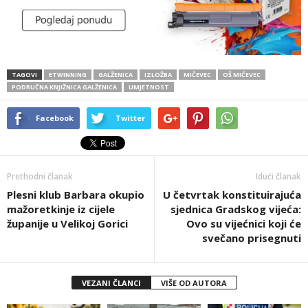
TAGOVI
ETWINNING
GALŽENICA
IZLOŽBA
MIČEVEC
OŠ MIČEVEC
PODRUČNA KNJIŽNICA GALŽENICA
UMJETNOST
Facebook
Twitter
Prethodni članak
Idući članak
Plesni klub Barbara okupio
U četvrtak konstituirajuća
mažoretkinje iz cijele
sjednica Gradskog vijeća:
županije u Velikoj Gorici
Ovo su vijećnici koji će
svečano prisegnuti
VEZANI ČLANCI
VIŠE OD AUTORA