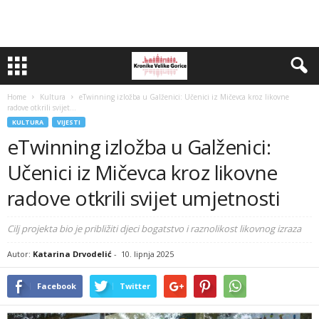
Home
Kultura
eTwinning izložba u Galženici: Učenici iz Mičevca kroz likovne
radove otkrili svijet...
KULTURA
VIJESTI
eTwinning izložba u Galženici:
Učenici iz Mičevca kroz likovne
radove otkrili svijet umjetnosti
Cilj projekta bio je približiti djeci bogatstvo i raznolikost likovnog izraza
Autor:
Katarina Drvodelić
-
10. lipnja 2025
Facebook
Twitter