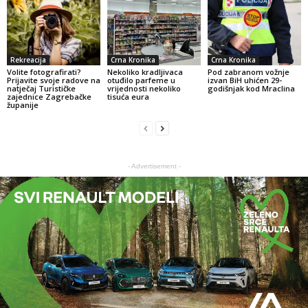
Rekreacija
Crna Kronika
Crna Kronika
Volite fotografirati?
Nekoliko kradljivaca
Pod zabranom vožnje
Prijavite svoje radove na
otuđilo parfeme u
izvan BiH uhićen 29-
natječaj Turističke
vrijednosti nekoliko
godišnjak kod Mraclina
zajednice Zagrebačke
tisuća eura
županije
- Advertisement -