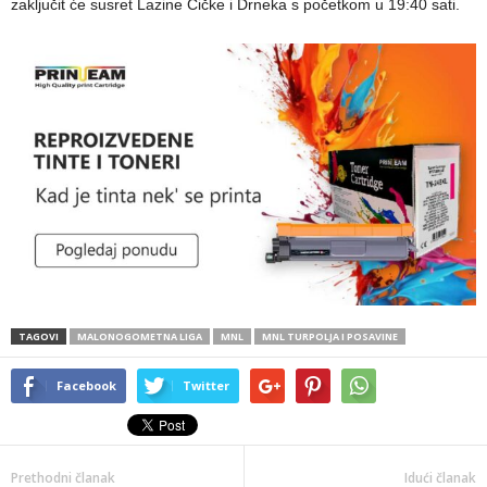
zaključit će susret Lazine Čičke i Drneka s početkom u 19:40 sati.
TAGOVI
MALONOGOMETNA LIGA
MNL
MNL TURPOLJA I POSAVINE
Facebook
Twitter
Prethodni članak
Idući članak