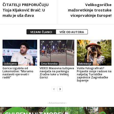
ČITATELJI PREPORUČUJU
Velikogoričke
Tisja Kljaković Braić: U
mažoretkinje trostuke
malu je uša đava
viceprvakinje Europe!
VEZANI ČLANCI
VIŠE OD AUTORA
Izdvojeno
Crna Kronika
Rekreacija
Gorica izgubila od
VIDEO Masovna tučnjava
Volite fotografirati?
Lokomotive: “Moramo
navijača na parkingu
Prijavite svoje radove na
nastaviti vjerovati i
Zračne luke u Velikoj
natječaj Turističke
raditi”
Gorici
zajednice Zagrebačke
županije
- Advertisement -