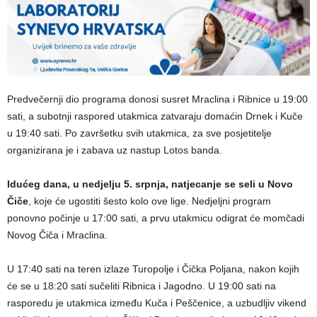
Predvečernji dio programa donosi susret Mraclina i Ribnice u 19:00
sati, a subotnji raspored utakmica zatvaraju domaćin Drnek i Kuče
u 19:40 sati. Po završetku svih utakmica, za sve posjetitelje
organizirana je i zabava uz nastup Lotos banda.
Idućeg dana, u nedjelju 5. srpnja, natjecanje se seli u Novo
Čiče
, koje će ugostiti šesto kolo ove lige. Nedjeljni program
ponovno počinje u 17:00 sati, a prvu utakmicu odigrat će momčadi
Novog Čiča i Mraclina.
U 17:40 sati na teren izlaze Turopolje i Čička Poljana, nakon kojih
će se u 18:20 sati sučeliti Ribnica i Jagodno. U 19:00 sati na
rasporedu je utakmica između Kuča i Peščenice, a uzbudljiv vikend