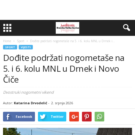
Home
Sport
Dođite podržati nogometaše na 5. i 6. kolu MNL u Drnek i...
SPORT
VIJESTI
Dođite podržati nogometaše na
5. i 6. kolu MNL u Drnek i Novo
Čiče
Dvostruki nogometni vikend
Autor:
Katarina Drvodelić
-
2. srpnja 2026
Facebook
Twitter