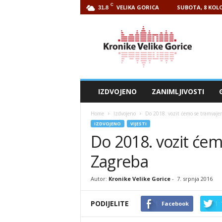
C
VELIKA GORICA
SUBOTA, 8 KOLO
31.8
Kronike
Velike
Gorice
IZDVOJENO
ZANIMLJIVOSTI
Home
Izdvojeno
Do 2018. vozit ćemo se tramvaje
IZDVOJENO
VIJESTI
Do 2018. vozit će
Zagreba
Autor:
Kronike Velike Gorice
-
7. srpnja 2016
PODIJELITE
Facebook