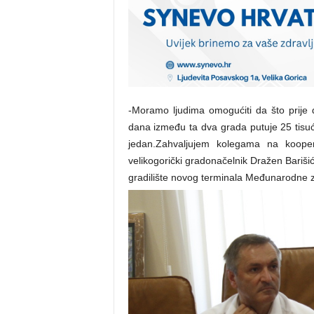
-Moramo ljudima omogućiti da što prije d
dana između ta dva grada putuje 25 tisuća
jedan.Zahvaljujem kolegama na kooper
velikogorički gradonačelnik Dražen Bariši
gradilište novog terminala Međunarodne z