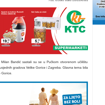
Foto: Kronike Velike Gorice/Arhiva
i Milan Bandić sastali su se u Pučkom otvorenom učilištu
 susjednih gradova Velike Gorice i Zagreba. Glavna tema bila
 Gorice.