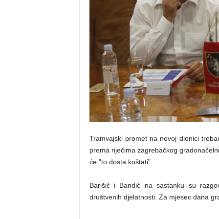
Tramvajski promet na novoj dionici trebao 
prema riječima zagrebačkog gradonačelnika
će ”to dosta koštati”.
Barišić i Bandić na sastanku su razgov
društvenih djelatnosti. Za mjesec dana grad