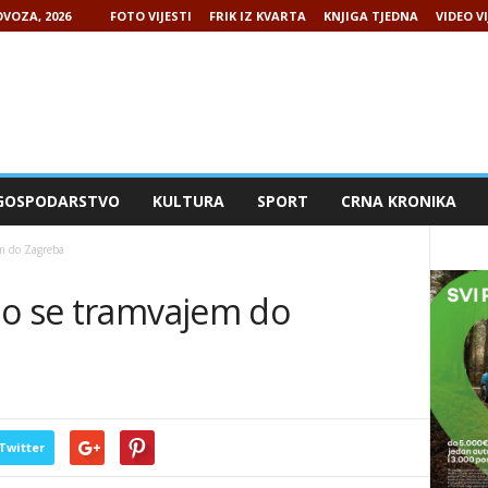
VOZA, 2026
FOTO VIJESTI
FRIK IZ KVARTA
KNJIGA TJEDNA
VIDEO VI
GOSPODARSTVO
KULTURA
SPORT
CRNA KRONIKA
m do Zagreba
mo se tramvajem do
Twitter