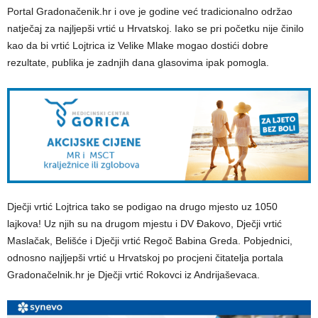
Portal Gradonačenik.hr i ove je godine već tradicionalno održao
natječaj za najljepši vrtić u Hrvatskoj. Iako se pri početku nije činilo
kao da bi vrtić Lojtrica iz Velike Mlake mogao dostići dobre
rezultate, publika je zadnjih dana glasovima ipak pomogla.
Dječji vrtić Lojtrica tako se podigao na drugo mjesto uz 1050
lajkova! Uz njih su na drugom mjestu i DV Đakovo, Dječji vrtić
Maslačak, Belišće i Dječji vrtić Regoč Babina Greda. Pobjednici,
odnosno najljepši vrtić u Hrvatskoj po procjeni čitatelja portala
Gradonačelnik.hr je Dječji vrtić Rokovci iz Andrijaševaca.