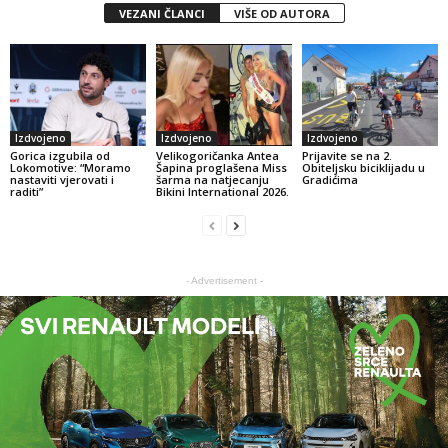
VEZANI ČLANCI
VIŠE OD AUTORA
Izdvojeno
Izdvojeno
Izdvojeno
Gorica izgubila od
Velikogoričanka Antea
Prijavite se na 2.
Lokomotive: “Moramo
Šapina proglašena Miss
Obiteljsku biciklijadu u
nastaviti vjerovati i
šarma na natjecanju
Gradićima
raditi”
Bikini International 2026.
- Advertisement -