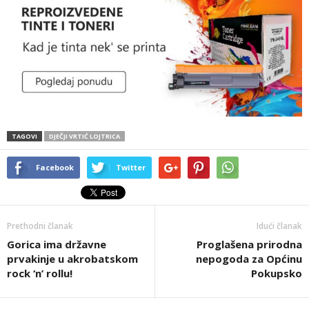
TAGOVI
DJEČJI VRTIĆ LOJTRICA
Facebook
Twitter
Prethodni članak
Idući članak
Gorica ima državne
Proglašena prirodna
prvakinje u akrobatskom
nepogoda za Općinu
rock ‘n’ rollu!
Pokupsko