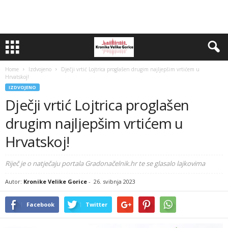
Home
Izdvojeno
Dječji vrtić Lojtrica proglašen drugim najljepšim vrtićem u
Hrvatskoj!
IZDVOJENO
Dječji vrtić Lojtrica proglašen
drugim najljepšim vrtićem u
Hrvatskoj!
Riječ je o natječaju portala Gradonačelnik.hr te se glasalo lajkovima
Autor:
Kronike Velike Gorice
-
26. svibnja 2023
Facebook
Twitter