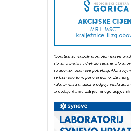
“Sportaši su najbolji promotori našeg gra
što smo pratili i vidjeli do sada je vrlo 
su sportski uzori sve potrebitiji. Ako svo
se bavi sportom, puno si učinio. Za naš gr
kako bi naša mladež u odgoju imala zdrav
te dodaje da mu želi još mnogo uspješnih 