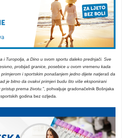
da i Turopolja, a Dino u svom sportu daleko prednjači. Sve
impresivno, probijaš granice, posebice u ovom vremenu kada
jim primjerom i sportskim ponašanjem jedno dijete natjeraš da
ad je bitno da ovakvi primjeri budu što više eksponirani
 pristup prema životu.”,
pohvaljuje gradonačelnik Bošnjaka
sportskih godina bez ozljeda.