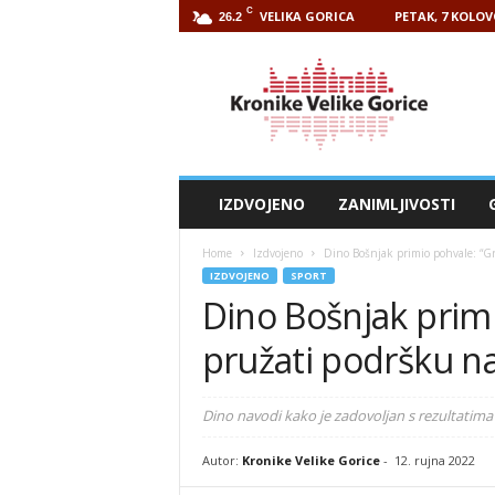
C
VELIKA GORICA
PETAK, 7 KOLOV
26.2
Kronike
Velike
Gorice
IZDVOJENO
ZANIMLJIVOSTI
Home
Izdvojeno
Dino Bošnjak primio pohvale: “Gr
IZDVOJENO
SPORT
Dino Bošnjak primi
pružati podršku n
Dino navodi kako je zadovoljan s rezultati
Autor:
Kronike Velike Gorice
-
12. rujna 2022