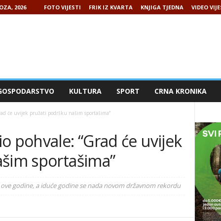
OZA, 2026
FOTO VIJESTI
FRIK IZ KVARTA
KNJIGA TJEDNA
VIDEO VIJE
GOSPODARSTVO
KULTURA
SPORT
CRNA KRONIKA
ad će uvijek pružati podršku našim sportašima”
o pohvale: “Grad će uvijek
ašim sportašima”
ma ove godine, a iduće godine se nada novom državnom rekordu