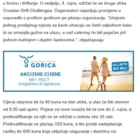
u brzinu i driftanje. U nedjelju, 4. rujna, održat će se druga utrka
Croatian Drift Challengea. Organizatori najavljuju promjene u
usporedbi s prošlom godinom po pitanju organizacije.
“Umjesto
jednog prodajnog mjesta za karte otvaraju se četiri odjednom kako
bi se smanjila gužva na ulazu, a naš catering će biti pojačan još
jednom kuhinjom i duplim šankovima.”,
objašnjavaju.
Cijena ulaznice bit će 60 kuna na dan utrke, a ulaz će biti otvoren
od 8:30 sati ujutro. Prijave za nove vozače bit će sve do 2. rujna, a
pretkvalifikacije za njih će se održati u subotu oko 16 sati.
Pretkvalifikacije se plaćaju 150 kuna, a tko prođe nadoplaćuje
razliku do 600 kuna koja uključuje osiguranje i startninu na