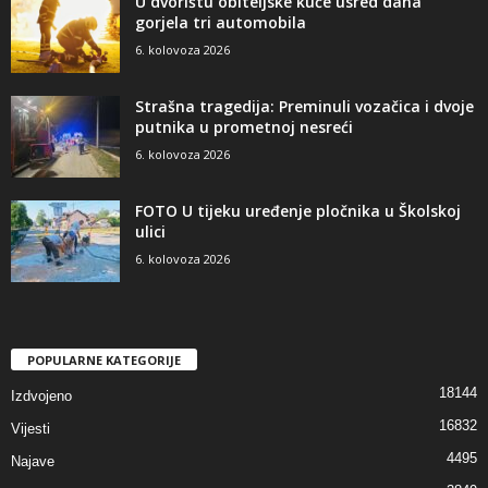
U dvorištu obiteljske kuće usred dana
gorjela tri automobila
6. kolovoza 2026
Strašna tragedija: Preminuli vozačica i dvoje
putnika u prometnoj nesreći
6. kolovoza 2026
FOTO U tijeku uređenje pločnika u Školskoj
ulici
6. kolovoza 2026
POPULARNE KATEGORIJE
18144
Izdvojeno
16832
Vijesti
4495
Najave