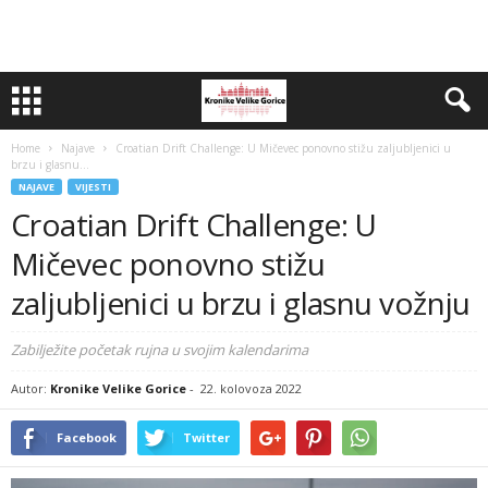
Home
Najave
Croatian Drift Challenge: U Mičevec ponovno stižu zaljubljenici u
brzu i glasnu...
NAJAVE
VIJESTI
Croatian Drift Challenge: U
Mičevec ponovno stižu
zaljubljenici u brzu i glasnu vožnju
Zabilježite početak rujna u svojim kalendarima
Autor:
Kronike Velike Gorice
-
22. kolovoza 2022
Facebook
Twitter