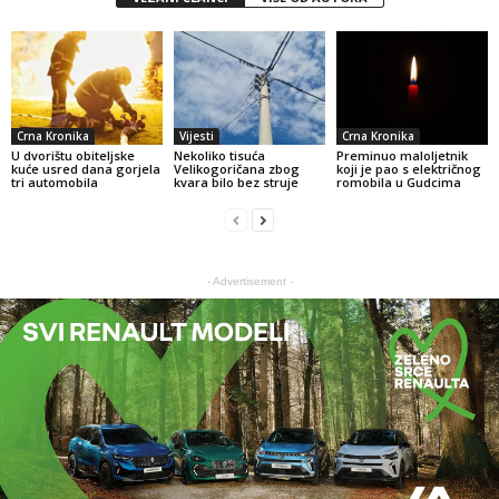
Crna Kronika
Vijesti
Crna Kronika
U dvorištu obiteljske
Nekoliko tisuća
Preminuo maloljetnik
kuće usred dana gorjela
Velikogoričana zbog
koji je pao s električnog
tri automobila
kvara bilo bez struje
romobila u Gudcima
- Advertisement -