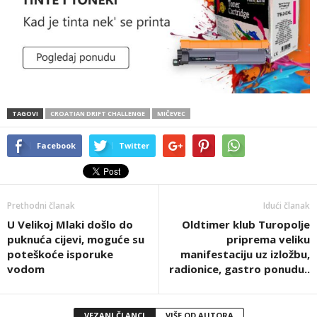
TAGOVI
CROATIAN DRIFT CHALLENGE
MIČEVEC
Facebook
Twitter
Prethodni članak
Idući članak
U Velikoj Mlaki došlo do
Oldtimer klub Turopolje
puknuća cijevi, moguće su
priprema veliku
poteškoće isporuke
manifestaciju uz izložbu,
vodom
radionice, gastro ponudu..
VEZANI ČLANCI
VIŠE OD AUTORA