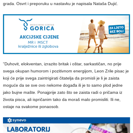
grada. Osvrt i preporuku u nastavku je napisala Nataša Dujić.
“Duhovit, elokventan, izrazito britak i oštar, sarkastičan, no prije
svega okupan humorom i pozitivnom energijom, Leon Zrile pisac je
koji će prije svega zaintrigirati čitatelja da promisli je li je zaista
moguće da se sve ovo nekome događa ili je to samo plod jedne
jako bujne mašte. Ponajprije zato što se zaista radi o pričama iz
života pisca, ali ispričanim tako da moraš malo promisliti. Ili ne,
ostaje na svakome ponaosob.