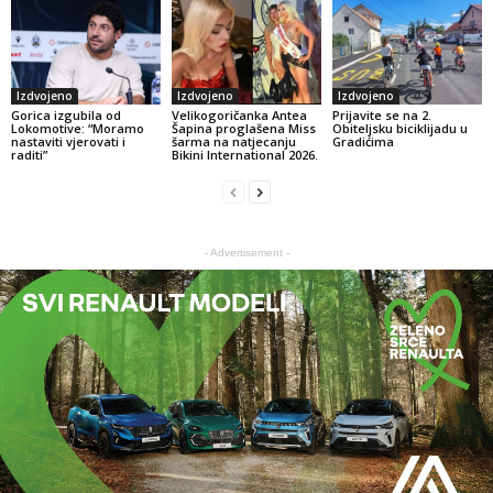
Izdvojeno
Izdvojeno
Izdvojeno
Gorica izgubila od
Velikogoričanka Antea
Prijavite se na 2.
Lokomotive: “Moramo
Šapina proglašena Miss
Obiteljsku biciklijadu u
nastaviti vjerovati i
šarma na natjecanju
Gradićima
raditi”
Bikini International 2026.
- Advertisement -