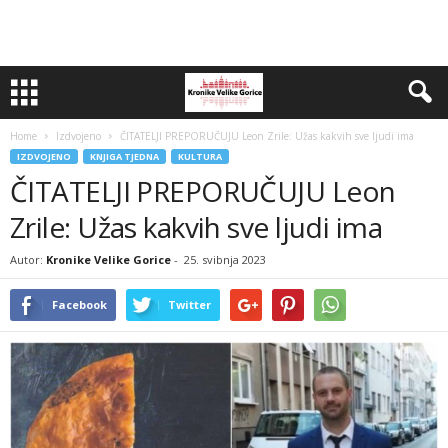
Home
Izdvojeno
ČITATELJI PREPORUČUJU Leon Zrile: Užas kakvih sve ljudi ima
IZDVOJENO
KNJIGA TJEDNA
KULTURA
ČITATELJI PREPORUČUJU Leon
Zrile: Užas kakvih sve ljudi ima
Autor:
Kronike Velike Gorice
-
25. svibnja 2023
Facebook
Twitter