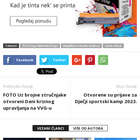
TAGOVI
ČITATELJI PREPORUČUJU
KNJIŽNICA VELIKA GORICA
LEON ZRILE
Facebook
Twitter
Prethodni članak
Idući članak
FOTO Uz brojne stručnjake
Otvorene su prijave za
otvoreni Dani kriznog
Dječji sportski kamp 2023.
upravljanja na VVG-u
VEZANI ČLANCI
VIŠE OD AUTORA