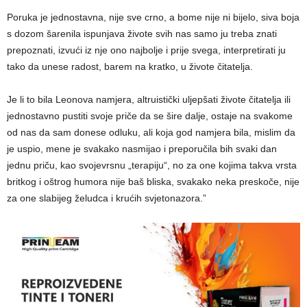
Poruka je jednostavna, nije sve crno, a bome nije ni bijelo, siva boja
s dozom šarenila ispunjava živote svih nas samo ju treba znati
prepoznati, izvući iz nje ono najbolje i prije svega, interpretirati ju
tako da unese radost, barem na kratko, u živote čitatelja.
Je li to bila Leonova namjera, altruistički uljepšati živote čitatelja ili
jednostavno pustiti svoje priče da se šire dalje, ostaje na svakome
od nas da sam donese odluku, ali koja god namjera bila, mislim da
je uspio, mene je svakako nasmijao i preporučila bih svaki dan
jednu priču, kao svojevrsnu „terapiju“, no za one kojima takva vrsta
britkog i oštrog humora nije baš bliska, svakako neka preskoče, nije
za one slabijeg želudca i krućih svjetonazora.”