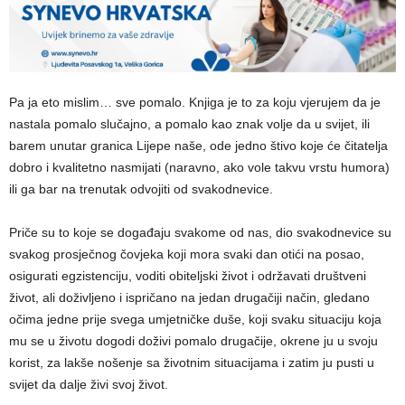
Pa ja eto mislim… sve pomalo. Knjiga je to za koju vjerujem da je
nastala pomalo slučajno, a pomalo kao znak volje da u svijet, ili
barem unutar granica Lijepe naše, ode jedno štivo koje će čitatelja
dobro i kvalitetno nasmijati (naravno, ako vole takvu vrstu humora)
ili ga bar na trenutak odvojiti od svakodnevice.
Priče su to koje se događaju svakome od nas, dio svakodnevice su
svakog prosječnog čovjeka koji mora svaki dan otići na posao,
osigurati egzistenciju, voditi obiteljski život i održavati društveni
život, ali doživljeno i ispričano na jedan drugačiji način, gledano
očima jedne prije svega umjetničke duše, koji svaku situaciju koja
mu se u životu dogodi doživi pomalo drugačije, okrene ju u svoju
korist, za lakše nošenje sa životnim situacijama i zatim ju pusti u
svijet da dalje živi svoj život.