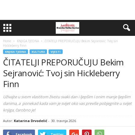
Home
KNJIGA TJEDNA
ČITATELJI PREPORUČUJU Bekim Sejranović: Tvoj sin
Hickleberry Finn
KNJIGA TJEDNA
KULTURA
VIJESTI
ČITATELJI PREPORUČUJU Bekim
Sejranović: Tvoj sin Hickleberry
Finn
Uživajte u svom vlastitom životu svaki dan i ljepšim i onim manje ljepšim
danima, a ponekad kada vam je svijet oko vas previše pobjegnite u svijet
knjiga, čarobno je!
Autor:
Katarina Drvodelić
-
30. travnja 2026
Facebook
Twitter