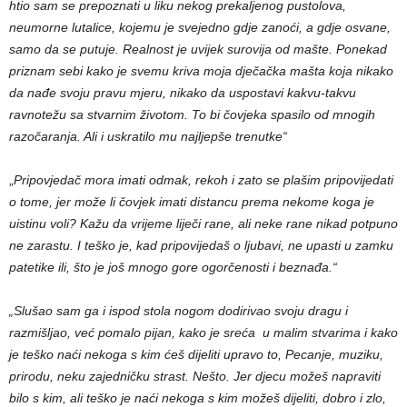
htio sam se prepoznati u liku nekog prekaljenog pustolova,
neumorne lutalice, kojemu je svejedno gdje zanoći, a gdje osvane,
samo da se putuje. Realnost je uvijek surovija od mašte. Ponekad
priznam sebi kako je svemu kriva moja dječačka mašta koja nikako
da nađe svoju pravu mjeru, nikako da uspostavi kakvu-takvu
ravnotežu sa stvarnim životom. To bi čovjeka spasilo od mnogih
razočaranja. Ali i uskratilo mu najljepše trenutke“
„
Pripovjedač mora imati odmak, rekoh i zato se plašim pripovijedati
o tome, jer može li čovjek imati distancu prema nekome koga je
uistinu voli? Kažu da vrijeme liječi rane, ali neke rane nikad potpuno
ne zarastu. I teško je, kad pripovijedaš o ljubavi, ne upasti u zamku
patetike ili, što je još mnogo gore ogorčenosti i beznađa.“
„Slušao sam ga i ispod stola nogom dodirivao svoju dragu i
razmišljao, već pomalo pijan, kako je sreća u malim stvarima i kako
je teško naći nekoga s kim ćeš dijeliti upravo to, Pecanje, muziku,
prirodu, neku zajedničku strast. Nešto. Jer djecu možeš napraviti
bilo s kim, ali teško je naći nekoga s kim možeš dijeliti, dobro i zlo,