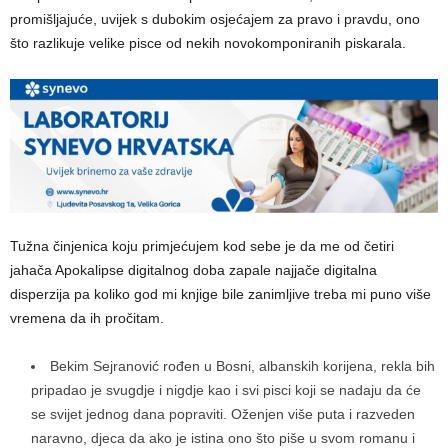
promišljajuće, uvijek s dubokim osjećajem za pravo i pravdu, ono
što razlikuje velike pisce od nekih novokomponiranih piskarala.
Tužna činjenica koju primjećujem kod sebe je da me od četiri
jahača Apokalipse digitalnog doba zapale najjače digitalna
disperzija pa koliko god mi knjige bile zanimljive treba mi puno više
vremena da ih pročitam.
Bekim Sejranović rođen u Bosni, albanskih korijena, rekla bih
pripadao je svugdje i nigdje kao i svi pisci koji se nadaju da će
se svijet jednog dana popraviti. Oženjen više puta i razveden
naravno, djeca da ako je istina ono što piše u svom romanu i