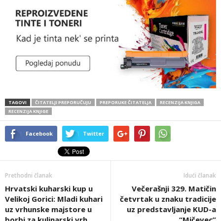
TAGOVI
ČITATELJI PREPORUČUJU
PREPORUKE ČITATELJA
RECENZIJA KNJIGA
RECENZIJA KNJIGE
Facebook
Twitter
Prethodni članak
Idući članak
Hrvatski kuharski kup u
Večerašnji 329. Matičin
Velikoj Gorici: Mladi kuhari
četvrtak u znaku tradicije
uz vrhunske majstore u
uz predstavljanje KUD-a
borbi za kulinarski vrh
“Mičevec”