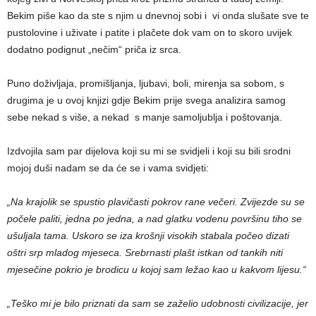
Bekim piše kao da ste s njim u dnevnoj sobi i vi onda slušate sve te
pustolovine i uživate i patite i plačete dok vam on to skoro uvijek
dodatno podignut „nečim“ priča iz srca.
Puno doživljaja, promišljanja, ljubavi, boli, mirenja sa sobom, s
drugima je u ovoj knjizi gdje Bekim prije svega analizira samog
sebe nekad s više, a nekad s manje samoljublja i poštovanja.
Izdvojila sam par dijelova koji su mi se svidjeli i koji su bili srodni
mojoj duši nadam se da će se i vama svidjeti:
„Na krajolik se spustio plavičasti pokrov rane večeri. Zvijezde su se
počele paliti, jedna po jedna, a nad glatku vodenu površinu tiho se
ušuljala tama. Uskoro se iza krošnji visokih stabala počeo dizati
oštri srp mladog mjeseca. Srebrnasti plašt istkan od tankih niti
mjesečine pokrio je brodicu u kojoj sam ležao kao u kakvom lijesu.“
„Teško mi je bilo priznati da sam se zaželio udobnosti civilizacije, jer