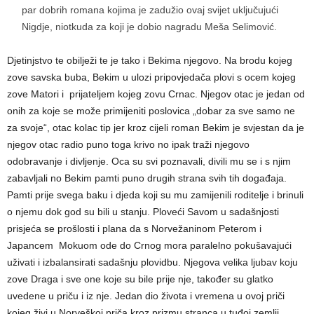
par dobrih romana kojima je zadužio ovaj svijet uključujući
Nigdje, niotkuda za koji je dobio nagradu Meša Selimović.
Djetinjstvo te obilježi te je tako i Bekima njegovo. Na brodu kojeg
zove savska buba, Bekim u ulozi pripovjedača plovi s ocem kojeg
zove Matori i prijateljem kojeg zovu Crnac. Njegov otac je jedan od
onih za koje se može primijeniti poslovica „dobar za sve samo ne
za svoje“, otac kolac tip jer kroz cijeli roman Bekim je svjestan da je
njegov otac radio puno toga krivo no ipak traži njegovo
odobravanje i divljenje. Oca su svi poznavali, divili mu se i s njim
zabavljali no Bekim pamti puno drugih strana svih tih događaja.
Pamti prije svega baku i djeda koji su mu zamijenili roditelje i brinuli
o njemu dok god su bili u stanju. Ploveći Savom u sadašnjosti
prisjeća se prošlosti i plana da s Norvežaninom Peterom i
Japancem Mokuom ode do Crnog mora paralelno pokušavajući
uživati i izbalansirati sadašnju plovidbu. Njegova velika ljubav koju
zove Draga i sve one koje su bile prije nje, također su glatko
uvedene u priču i iz nje. Jedan dio života i vremena u ovoj priči
kojeg živi u Norveškoj priča kroz prizmu stranca u tuđoj zemlji.