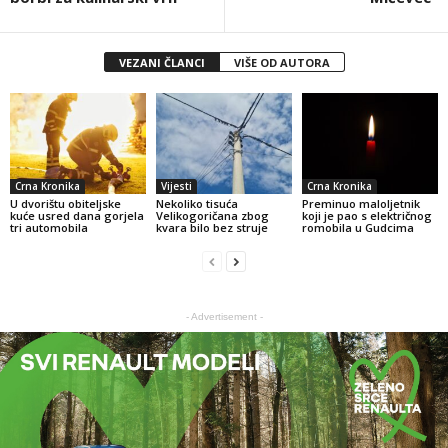
VEZANI ČLANCI
VIŠE OD AUTORA
Crna Kronika
Vijesti
Crna Kronika
U dvorištu obiteljske
Nekoliko tisuća
Preminuo maloljetnik
kuće usred dana gorjela
Velikogoričana zbog
koji je pao s električnog
tri automobila
kvara bilo bez struje
romobila u Gudcima
- Advertisement -