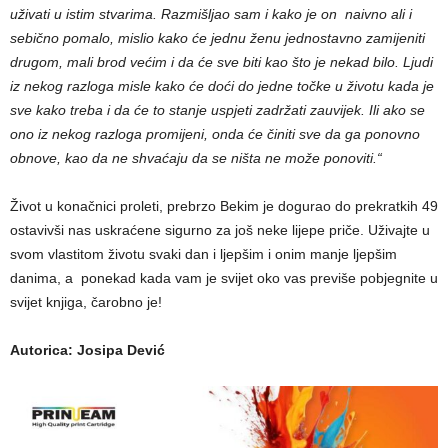
uživati u istim stvarima. Razmišljao sam i kako je on naivno ali i
sebično pomalo, mislio kako će jednu ženu jednostavno zamijeniti
drugom, mali brod većim i da će sve biti kao što je nekad bilo. Ljudi
iz nekog razloga misle kako će doći do jedne točke u životu kada je
sve kako treba i da će to stanje uspjeti zadržati zauvijek. Ili ako se
ono iz nekog razloga promijeni, onda će činiti sve da ga ponovno
obnove, kao da ne shvaćaju da se ništa ne može ponoviti.“
Život u konačnici proleti, prebrzo Bekim je dogurao do prekratkih 49
ostavivši nas uskraćene sigurno za još neke lijepe priče. Uživajte u
svom vlastitom životu svaki dan i ljepšim i onim manje ljepšim
danima, a ponekad kada vam je svijet oko vas previše pobjegnite u
svijet knjiga, čarobno je!
Autorica: Josipa Dević