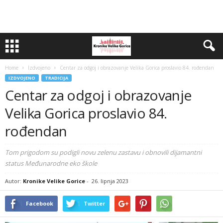
Home
Izdvojeno
Centar za odgoj i obrazovanje Velika Gorica proslavio 84. rođendan
IZDVOJENO
TRADICIJA
Centar za odgoj i obrazovanje
Velika Gorica proslavio 84.
rođendan
Tom prigodom su podigli novu zelenu zastavu i obnovili dijamantni
status Međunarodne eko škole
Autor:
Kronike Velike Gorice
-
26. lipnja 2023
Facebook
Twitter