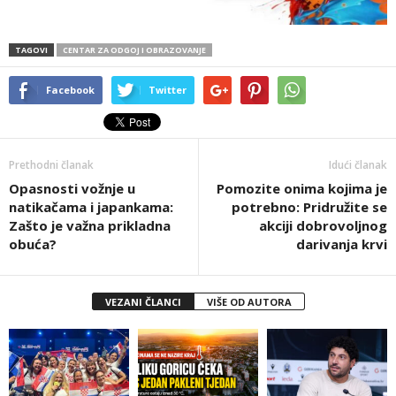
TAGOVI
CENTAR ZA ODGOJ I OBRAZOVANJE
Facebook
Twitter
Prethodni članak
Idući članak
Opasnosti vožnje u
Pomozite onima kojima je
natikačama i japankama:
potrebno: Pridružite se
Zašto je važna prikladna
akciji dobrovoljnog
obuća?
darivanja krvi
VEZANI ČLANCI
VIŠE OD AUTORA