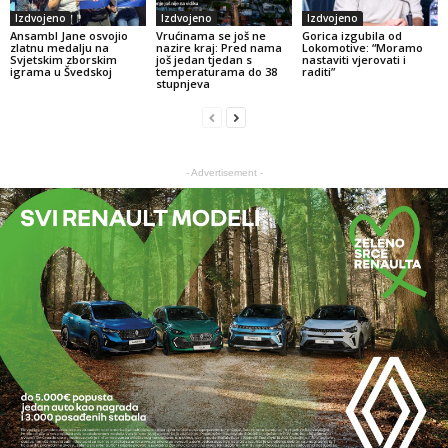
Izdvojeno
Izdvojeno
Izdvojeno
Ansambl Jane osvojio
Vrućinama se još ne
Gorica izgubila od
zlatnu medalju na
nazire kraj: Pred nama
Lokomotive: “Moramo
Svjetskim zborskim
još jedan tjedan s
nastaviti vjerovati i
igrama u Švedskoj
temperaturama do 38
raditi”
stupnjeva
- Advertisement -