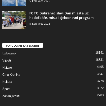
5. kolovoza 2026
FOTO Dubranec slavi Dan mjesta uz
hodočašće, misu i cjelodnevni program
5. kolovoza 2026
POPULARNE KATEGORIJE
18141
Izdvojeno
16831
Vijesti
4495
Najave
3847
Crna Kronika
3778
Kultura
3072
Sport
2983
Zanimljivosti