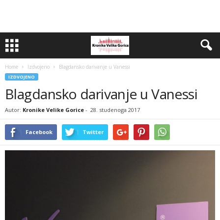
Home
Izdvojeno
Blagdansko darivanje u Vanessi
IZDVOJENO
Blagdansko darivanje u Vanessi
Autor:
Kronike Velike Gorice
-
28. studenoga 2017
Facebook
Twitter