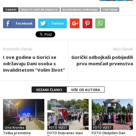
TAGOVI
BEAUTY CENTAR VANESSA
BLAGDANSKO DARIVANJE
TRETMAN
Facebook
Twitter
Prethodni članak
Idući članak
I ove godine u Gorici se
Gorički odbojkaši pobijedili
održavaju Dani osoba s
prvu momčad prvenstva
invaliditetom “Volim život”
VEZANI ČLANCI
VIŠE OD AUTORA
Crna Kronika
FOTO VIJEST
FOTO VIJEST
Teška prometna
FOTO Dubranec slavi
FOTO Obilježen Dan