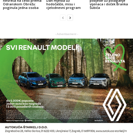
nesreća na cesti prema
Dan mjesta uz
pobjede uz polaganje
Odranskom Obrežu:
hodočašće, misu i
vijenaca i doček Branka
poginula jedna osoba
cjelodnevni program
Šubića
- Advertisement -