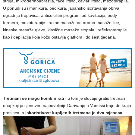
struja, mikrodermoabrazija, face lifting, caviar lifting, mezoterapija.
U ponudi su i manikura, pedikura, japansko iscrtavanja obrva,
ugradnja trepavica, anticelulitni programi od kavitacije, body
formera, mezoterapije i razne masaže od aroma masaže lice,
kineske masaže glave, klasične masaže stopala i refleksoterapije
kao i depilacija koja kožu ostavlja glatkom i do šest tjedana.
Tretmani se mogu kombinirati
i u tom je slučaju gratis tretman
onaj koji je cjenovno najpovoljniji. Darivanje u Vanessi traje do kraja
prosinca, a
iskoristivost kupljenih tretmana je dva mjeseca
.