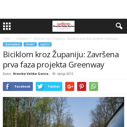
Home
Izdvojeno
Biciklom kroz Županiju: Završena prva faza projekta Greenway
IZDVOJENO
SPORT
VIJESTI
Biciklom kroz Županiju: Završena
prva faza projekta Greenway
Autor:
Kronike Velike Gorice
-
30. lipnja 2015
Facebook
Twitter