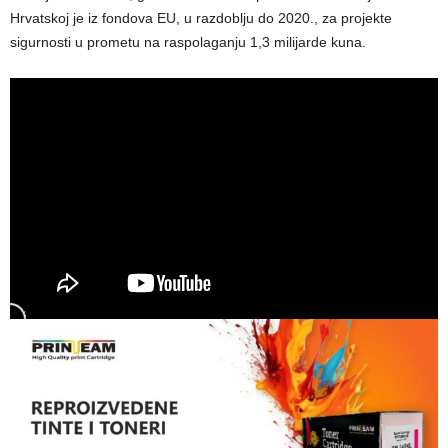
Hrvatskoj je iz fondova EU, u razdoblju do 2020., za projekte
sigurnosti u prometu na raspolaganju 1,3 milijarde kuna.