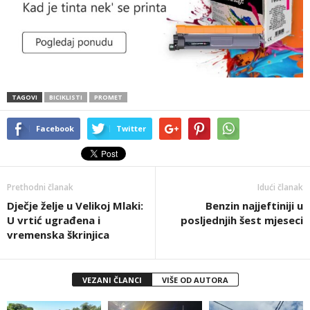
TAGOVI
BICIKLISTI
PROMET
Facebook
Twitter
Prethodni članak
Idući članak
Dječje želje u Velikoj Mlaki:
Benzin najjeftiniji u
U vrtić ugrađena i
posljednjih šest mjeseci
vremenska škrinjica
VEZANI ČLANCI
VIŠE OD AUTORA