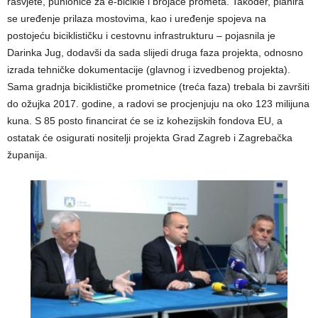
rasvjete, punionice za e-bicikle i brojače prometa. Također, planira
se uređenje prilaza mostovima, kao i uređenje spojeva na
postojeću biciklističku i cestovnu infrastrukturu – pojasnila je
Darinka Jug, dodavši da sada slijedi druga faza projekta, odnosno
izrada tehničke dokumentacije (glavnog i izvedbenog projekta).
Sama gradnja biciklističke prometnice (treća faza) trebala bi završiti
do ožujka 2017. godine, a radovi se procjenjuju na oko 123 milijuna
kuna. S 85 posto financirat će se iz kohezijskih fondova EU, a
ostatak će osigurati nositelji projekta Grad Zagreb i Zagrebačka
županija.