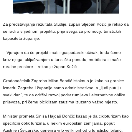
Za predstavljanja rezultata Studije, župan Stjepan Kožić je rekao da
se radi o vrijednom projektu, prije svega za promociju turističkih
kapaciteta županije.
– Vjerujem da će projekt imati i gospodarski učinak, te da ćemo
kroz njega, uključivanjem u turističku ponudu, mobilizirati i naše
ruralne prostore – rekao je župan Kožić.
Gradonačelnik Zagreba Milan Bandić istaknuo je kako su granice
između Zagreba i županije samo administrativne, a „ljudi putuju
svaki dan“, te da održivi razvoj podrazumijeva i alternativne oblike
prijevoza, pri čemu biciklizam zauzima izuzetno važno mjesto.
Ministar prometa Siniša Hajdaš Dončić kazao je da cikloturizam kao
specifični oblik turizma, u nekim europskim zemljama, poput
Austrije i Švicarske, generira vrlo veliki prihod u turističkoj bilanci.