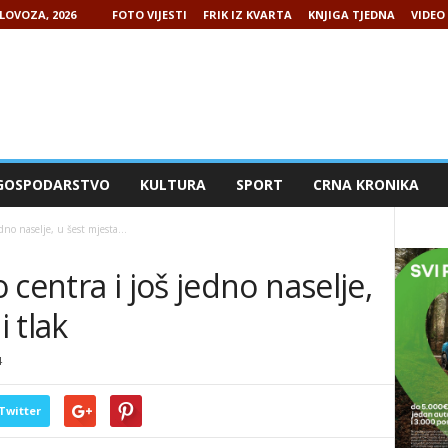
LOVOZA, 2026
FOTO VIJESTI
FRIK IZ KVARTA
KNJIGA TJEDNA
VIDEO 
GOSPODARSTVO
KULTURA
SPORT
CRNA KRONIKA
dno naselje, u šest mjesta...
centra i još jedno naselje,
i tlak
4
Twitter