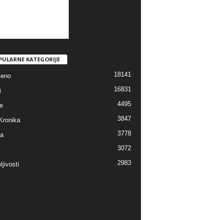
PULARNE KATEGORIJE
18141
jeno
16831
i
4495
e
3847
Kronika
3778
ra
3072
2983
jivosti