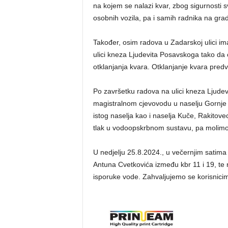
na kojem se nalazi kvar, zbog sigurnosti sv
osobnih vozila, pa i samih radnika na gradi
Također, osim radova u Zadarskoj ulici im
ulici kneza Ljudevita Posavskoga tako da ć
otklanjanja kvara. Otklanjanje kvara predv
Po završetku radova na ulici kneza Ljudev
magistralnom cjevovodu u naselju Gornje P
istog naselja kao i naselja Kuče, Rakitove
tlak u vodoopskrbnom sustavu, pa molimo 
U nedjelju 25.8.2024., u večernjim satima 
Antuna Cvetkovića između kbr 11 i 19, te n
isporuke vode. Zahvaljujemo se korisnicima