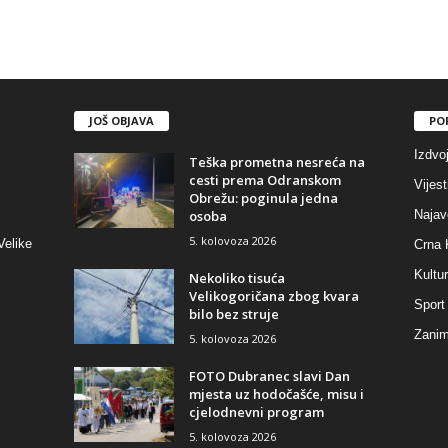
JOŠ OBJAVA
PO
Izdvo
Teška prometna nesreća na
cesti prema Odranskom
Vijest
Obrežu: poginula jedna
osoba
Najav
5. kolovoza 2026
Velike
Crna 
Kultu
Nekoliko tisuća
Velikogoričana zbog kvara
Sport
bilo bez struje
Zaniml
5. kolovoza 2026
FOTO Dubranec slavi Dan
mjesta uz hodočašće, misu i
cjelodnevni program
5. kolovoza 2026