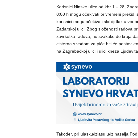
Korisnici Ninske ulice od kbr 1 – 28, Zagre
8:00 h mogu očekivati privremeni prekid i
korisnici mogu očekivati slabiji tlak u v
Zadarskoj ulici. Zbog složenosti radova p
završetka radova, no svakako do kraja dan
cisterna s vodom za piće biti će postavlje
na Zagrebačkoj ulici i ulici kneza Ljudevi
Također, pri ulasku/izlasu u/iz naselja Po