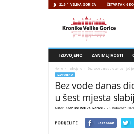
C
VELIKA GORICA
ČETVRTAK, 6 KO
21.6
Kronike
Velike
Gorice
IZDVOJENO
ZANIMLJIVOSTI
Home
Izdvojeno
Bez vode danas dio centra i još je
IZDVOJENO
Bez vode danas dio 
u šest mjesta slabij
Autor:
Kronike Velike Gorice
-
26. kolovoza 202
PODIJELITE
Facebook