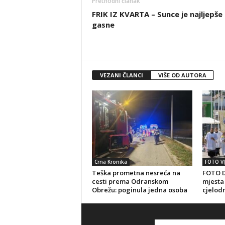
Prethodni članak
FRIK IZ KVARTA – Sunce je najljepše
gasne
VEZANI ČLANCI
VIŠE OD AUTORA
Crna Kronika
FOTO VI
Teška prometna nesreća na
FOTO D
cesti prema Odranskom
mjesta 
Obrežu: poginula jedna osoba
cjelod