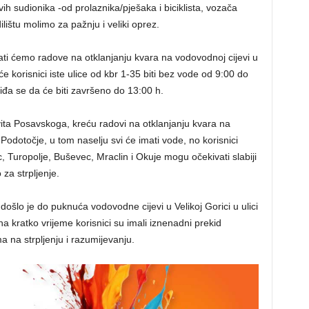
ih sudionika -od prolaznika/pješaka i biciklista, vozača
lištu molimo za pažnju i veliki oprez.
ati ćemo radove na otklanjanju kvara na vodovodnoj cijevi u
e korisnici iste ulice od kbr 1-35 biti bez vode od 9:00 do
iđa se da će biti završeno do 13:00 h.
ita Posavskoga, kreću radovi na otklanjanju kvara na
odotočje, u tom naselju svi će imati vode, no korisnici
c, Turopolje, Buševec, Mraclin i Okuje mogu očekivati slabiji
za strpljenje.
došlo je do puknuća vodovodne cijevi u Velikoj Gorici u ulici
a kratko vrijeme korisnici su imali iznenadni prekid
 na strpljenju i razumijevanju.