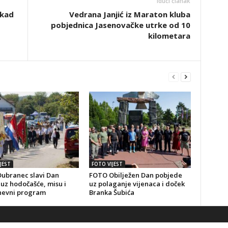
Idući članak
 kad
Vedrana Janjić iz Maraton kluba
pobjednica Jasenovačke utrke od 10
kilometara
JEST
FOTO VIJEST
ubranec slavi Dan
FOTO Obilježen Dan pobjede
uz hodočašće, misu i
uz polaganje vijenaca i doček
nevni program
Branka Šubića