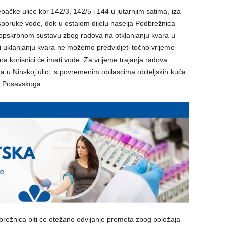
bačke ulice kbr 142/3, 142/5 i 144 u jutarnjim satima, iza
sporuke vode, dok u ostalom dijelu naselja Podbrežnica
odoopskrbnom sustavu zbog radova na otklanjanju kvara u
ri uklanjanju kvara ne možemo predvidjeti točno vrijeme
a korisnici će imati vode. Za vrijeme trajanja radova
na u Ninskoj ulici, s povremenim obilascima obiteljskih kuća
ta Posavskoga.
dbrežnica biti će otežano odvijanje prometa zbog položaja