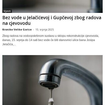
Vijesti
Bez vode u Jelačićevoj i Gupčevoj zbog radova
na cjevovodu
Kronike Velike Gorice
-
15. srpnja 2025
Zbog radova na vodoopskrbnom sustavu u sklopu rekonstrukcije cjevovoda,
danas, 15. srpnja do 14 sati bez vode će biti stanovnici ulice bana Josipa
Jelačića,...