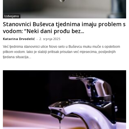
Izdvojeno
Stanovnici Buševca tjednima imaju problem s
vodom: “Neki dani prođu bez...
Katarina Drvodelić
-
2. srpnja 2025
Već tjednima stanovnici ulice Novo selo u Buševcu muku muče s opskrbom
pitkom vodom. Iako je slabiji pritisak prisutan već mjesecima, posljednjih
tjedana situacija...