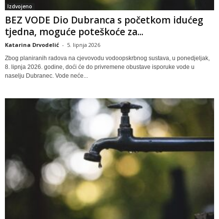
Izdvojeno
BEZ VODE Dio Dubranca s početkom idućeg
tjedna, moguće poteškoće za...
Katarina Drvodelić
-
5. lipnja 2026
Zbog planiranih radova na cjevovodu vodoopskrbnog sustava, u ponedjeljak,
8. lipnja 2026. godine, doći će do privremene obustave isporuke vode u
naselju Dubranec. Vode neće...