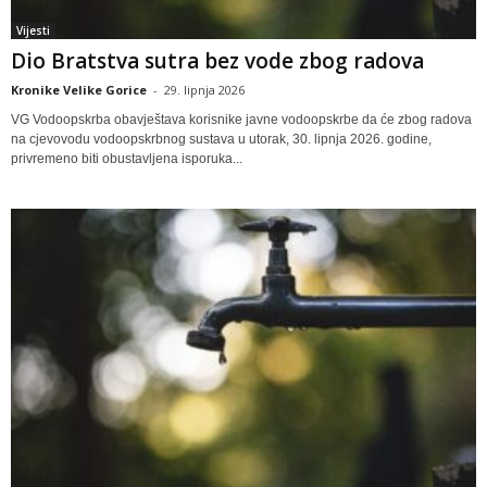
Vijesti
Dio Bratstva sutra bez vode zbog radova
Kronike Velike Gorice
-
29. lipnja 2026
VG Vodoopskrba obavještava korisnike javne vodoopskrbe da će zbog radova
na cjevovodu vodoopskrbnog sustava u utorak, 30. lipnja 2026. godine,
privremeno biti obustavljena isporuka...