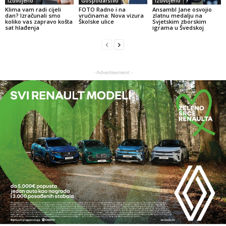
Izdvojeno
Gospodarstvo
Izdvojeno
Klima vam radi cijeli
FOTO Radno i na
Ansambl Jane osvojio
dan? Izračunali smo
vrućinama: Nova vizura
zlatnu medalju na
koliko vas zapravo košta
Školske ulice
Svjetskim zborskim
sat hlađenja
igrama u Švedskoj
- Advertisement -