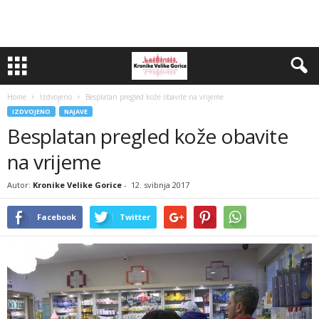
Home
Izdvojeno
Besplatan pregled kože obavite na vrijeme
IZDVOJENO
NAJAVE
Besplatan pregled kože obavite
na vrijeme
Autor:
Kronike Velike Gorice
-
12. svibnja 2017
Facebook
Twitter