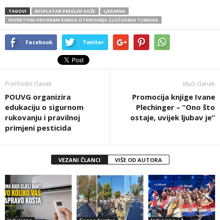
TAGOVI
BESPLATAN PREGLED KOŽE
LJEKARNA
REVENTIVNI PROGRAM RANOG OTKRIVANJA ZLOĆUDNIH TUMORA
Facebook
Twitter
Prethodni članak
Idući članak
POUVG organizira
Promocija knjige Ivane
edukaciju o sigurnom
Plechinger – “Ono što
rukovanju i pravilnoj
ostaje, uvijek ljubav je”
primjeni pesticida
VEZANI ČLANCI
VIŠE OD AUTORA