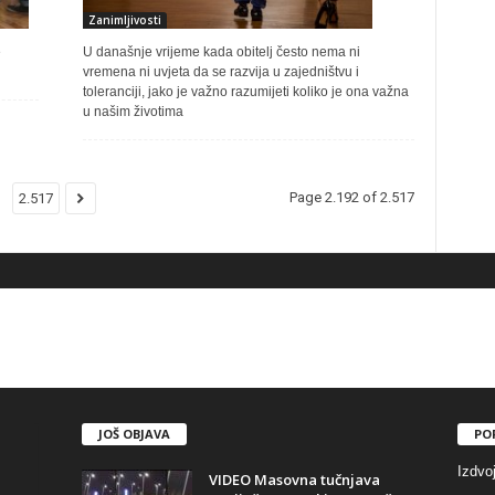
Zanimljivosti
e
U današnje vrijeme kada obitelj često nema ni
vremena ni uvjeta da se razvija u zajedništvu i
toleranciji, jako je važno razumijeti koliko je ona važna
u našim životima
Page 2.192 of 2.517
2.517
JOŠ OBJAVA
PO
Izdvo
VIDEO Masovna tučnjava