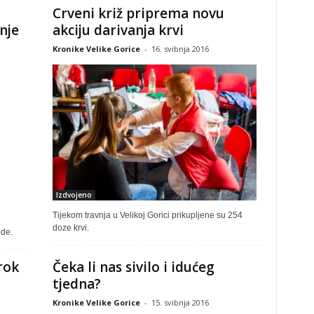
Crveni križ priprema novu
nje
akciju darivanja krvi
Kronike Velike Gorice
-
16. svibnja 2016
Izdvojeno
Tijekom travnja u Velikoj Gorici prikupljene su 254
doze krvi.
ede.
rok
Čeka li nas sivilo i idućeg
tjedna?
Kronike Velike Gorice
-
15. svibnja 2016