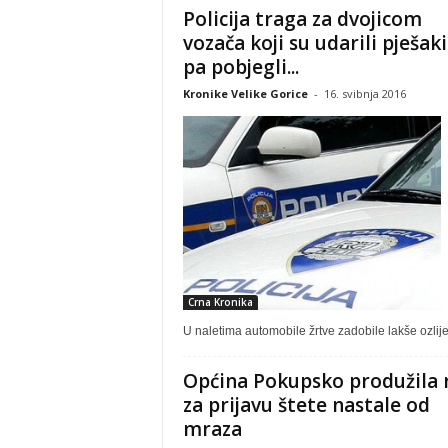
Policija traga za dvojicom
vozača koji su udarili pješaki
pa pobjegli...
Kronike Velike Gorice
-
16. svibnja 2016
Crna Kronika
U naletima automobile žrtve zadobile lakše ozlij
Općina Pokupsko produžila 
za prijavu štete nastale od
mraza