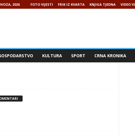
VOZA, 2026
FOTO VIJESTI
FRIK IZ KVARTA
KNJIGA TJEDNA
VIDEO VI
GOSPODARSTVO
KULTURA
SPORT
CRNA KRONIKA
KOMENTARI