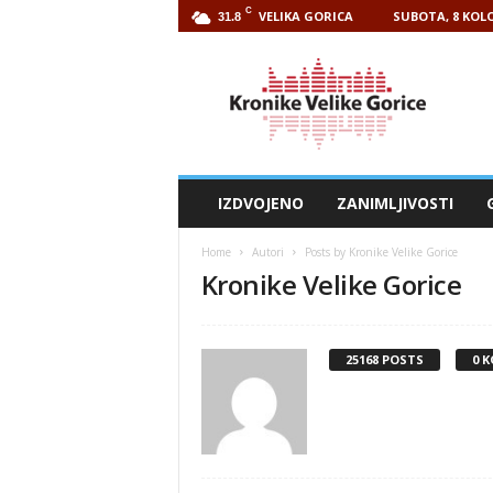
C
VELIKA GORICA
SUBOTA, 8 KOLO
31.8
Kronike
Velike
Gorice
IZDVOJENO
ZANIMLJIVOSTI
Home
Autori
Posts by Kronike Velike Gorice
Kronike Velike Gorice
25168 POSTS
0 