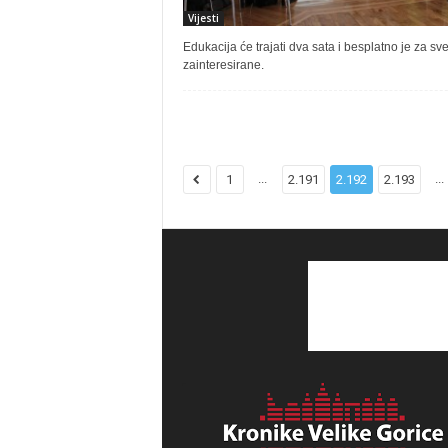
Vijesti
Edukacija će trajati dva sata i besplatno je za sv
zainteresirane.
...
...
1
2.191
2.192
2.193