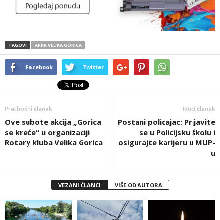
TAGOVI
ARRK VELIKA GORICA
Facebook
Twitter
Prethodni članak
Idući članak
Ove subote akcija „Gorica
Postani policajac: Prijavite
se kreće“ u organizaciji
se u Policijsku školu i
Rotary kluba Velika Gorica
osigurajte karijeru u MUP-
u
VEZANI ČLANCI
VIŠE OD AUTORA