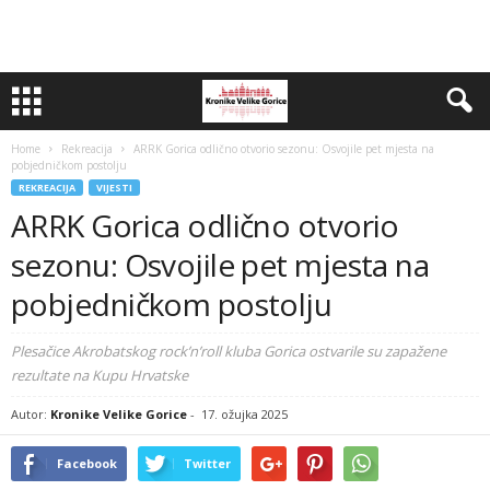
Home
Rekreacija
ARRK Gorica odlično otvorio sezonu: Osvojile pet mjesta na
pobjedničkom postolju
REKREACIJA
VIJESTI
ARRK Gorica odlično otvorio
sezonu: Osvojile pet mjesta na
pobjedničkom postolju
Plesačice Akrobatskog rock’n’roll kluba Gorica ostvarile su zapažene
rezultate na Kupu Hrvatske
Autor:
Kronike Velike Gorice
-
17. ožujka 2025
Facebook
Twitter