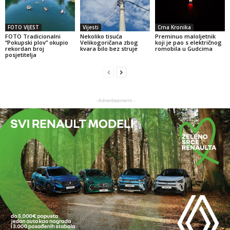
FOTO VIJEST
Vijesti
Crna Kronika
FOTO Tradicionalni
Nekoliko tisuća
Preminuo maloljetnik
“Pokupski plov” okupio
Velikogoričana zbog
koji je pao s električnog
rekordan broj
kvara bilo bez struje
romobila u Gudcima
posjetitelja
- Advertisement -