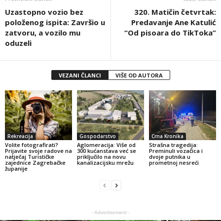
Uzastopno vozio bez
320. Matičin četvrtak:
položenog ispita: Završio u
Predavanje Ane Katulić
zatvoru, a vozilo mu
“Od pisoara do TikToka”
oduzeli
VEZANI ČLANCI
VIŠE OD AUTORA
Rekreacija
Gospodarstvo
Crna Kronika
Volite fotografirati?
Aglomeracija: Više od
Strašna tragedija:
Prijavite svoje radove na
300 kućanstava već se
Preminuli vozačica i
natječaj Turističke
priključilo na novu
dvoje putnika u
zajednice Zagrebačke
kanalizacijsku mrežu
prometnoj nesreći
županije
- Advertisement -