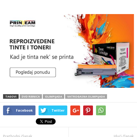
TAGOVI
DVD RIBNICA
OLIMPIJADA
VATROGASNA OLIMPIJADA
Facebook
Twitter
Prethodni članak
Idući članak