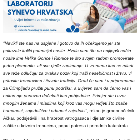
“Navikli ste nas na uspjehe i gotovo da ih očekujemo jer ste
pokazale koliki potencijal nosite. Hvala vam što na najljepši način
nosite ime Velike Gorice i Ribnice te što svojim radom promovirate
jedno plemenito, ali sve rjeđe zanimanje. U vremenu kad se mladi
sve teže odlučuju za ovakav poziv koji traži nesebičnost i žrtvu, vi
prkosite trendovima i čuvate tradiciju. Grad će vam i u pripremama
za Olimpijadu pružiti punu podršku, a uvjeren sam da ćemo vas i
nakon nje ponovno dočekati kao pobjednice. Primjer ste i uzor
mnogim ženama i mladima koji kroz vas mogu vidjeti što znače
humanost, zajedništvo i odanost zajednici”
, rekao je gradonačelnik
Ačkar, podsjetivši i na hrabrost vatrogasaca i djelatnika civilne
zaštite u kriznim trenucima, poput potresa i prirodnih katastrofa.