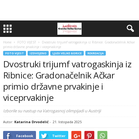
Home
FOTO VIJEST
Dvostruki trijumf vatrogaskinja iz Ribnice: Gradonačelnik Ačkar
primio državne prvakinje i viceprvakinje
FOTO VIJEST
IZDVOJENO
LJUDI VELIKE GORICE
REKREACIJA
Dvostruki trijumf vatrogaskinja iz
Ribnice: Gradonačelnik Ačkar
primio državne prvakinje i
viceprvakinje
Izborile su nastup na Vatrogasnoj olimpijadi u Austriji
Autor:
Katarina Drvodelić
-
21. listopada 2025
Facebook
Twitter