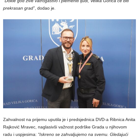
“Dokle god žive vatrogastvo i plemeniti ljudi, Velika Gorica će biti
prekrasan grad”
, dodao je.
Zahvalnost na prijemu uputila je i predsjednica DVD-a Ribnica Anita
Rajković Mravec, naglasivši važnost podrške Grada u njihovom
radu i uspjesima:
“Iskreno se zahvaljujemo na svemu. Gledajući