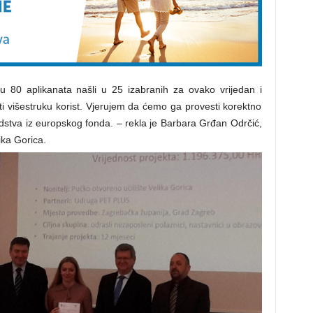
 80 aplikanata našli u 25 izabranih za ovako vrijedan i
ati višestruku korist. Vjerujem da ćemo ga provesti korektno
edstva iz europskog fonda. – rekla je Barbara Grđan Odrčić,
ika Gorica.