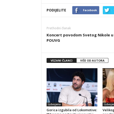
PODIJELITE
Facebook
Prethodni članak
Koncert povodom Svetog Nikole u
POUVG
VEZANI ČLANCI
VIŠE OD AUTORA
Izdvojeno
Izdvoje
Gorica izgubila od Lokomotive:
Veliko