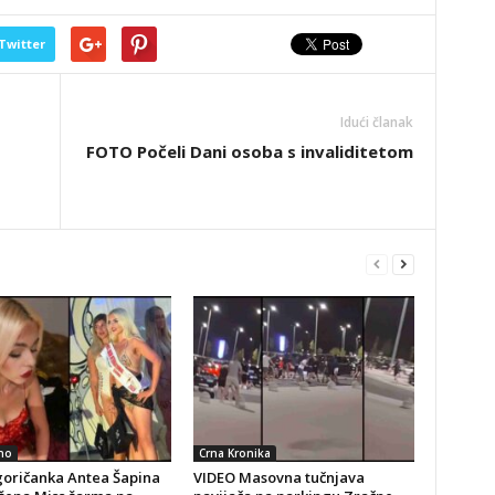
Twitter
Idući članak
FOTO Počeli Dani osoba s invaliditetom
no
Crna Kronika
goričanka Antea Šapina
VIDEO Masovna tučnjava