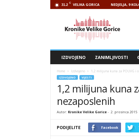
C
VELIKA GORICA
NEDJELJA, 9 KO
31.2
Kronike
Velike
Gorice
IZDVOJENO
ZANIMLJIVOSTI
Home
Izdvojeno
1,2 milijuna kuna za POUVG i o
IZDVOJENO
VIJESTI
1,2 milijuna kuna 
nezaposlenih
Autor:
Kronike Velike Gorice
-
2. prosinca 2015
PODIJELITE
Facebook