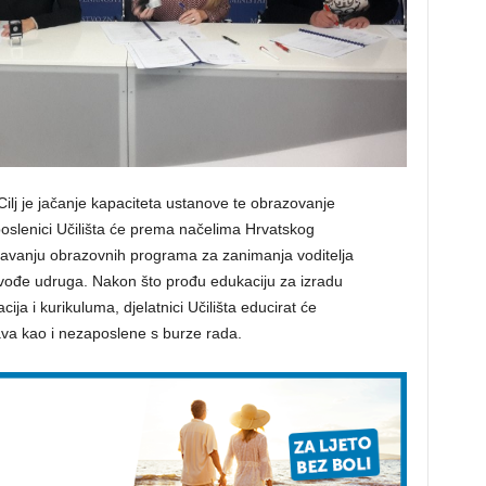
ilj je jačanje kapaciteta ustanove te obrazovanje
oslenici Učilišta će prema načelima Hrvatskog
šljavanju obrazovnih programa za zanimanja voditelja
vođe udruga. Nakon što prođu edukaciju za izradu
ija i kurikuluma, djelatnici Učilišta educirat će
va kao i nezaposlene s burze rada.