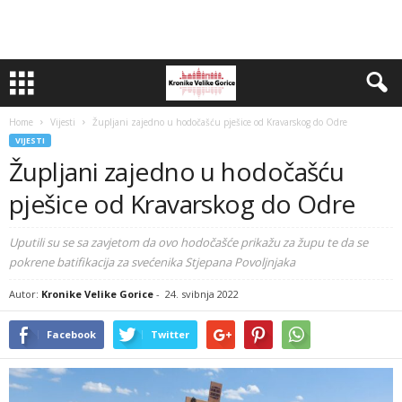
Home
Vijesti
Župljani zajedno u hodočašću pješice od Kravarskog do Odre
VIJESTI
Župljani zajedno u hodočašću
pješice od Kravarskog do Odre
Uputili su se sa zavjetom da ovo hodočašće prikažu za župu te da se
pokrene batifikacija za svećenika Stjepana Povoljnjaka
Autor:
Kronike Velike Gorice
-
24. svibnja 2022
Facebook
Twitter