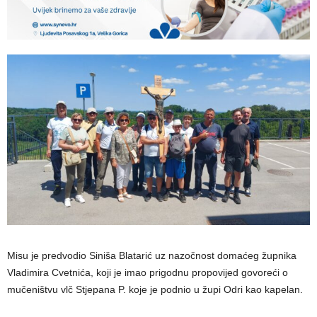
Misu je predvodio Siniša Blatarić uz nazočnost domaćeg župnika
Vladimira Cvetnića, koji je imao prigodnu propovijed govoreći o
mučeništvu vlč Stjepana P. koje je podnio u župi Odri kao kapelan.