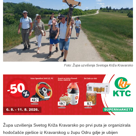
Foto: Župa uzvišenja Svetoga Križa Kravarsko
Župa uzvišenja Svetog Križa Kravarsko po prvi puta je organizirala
hodočašće pješice iz Kravarskog u župu Odru gdje je ubijen