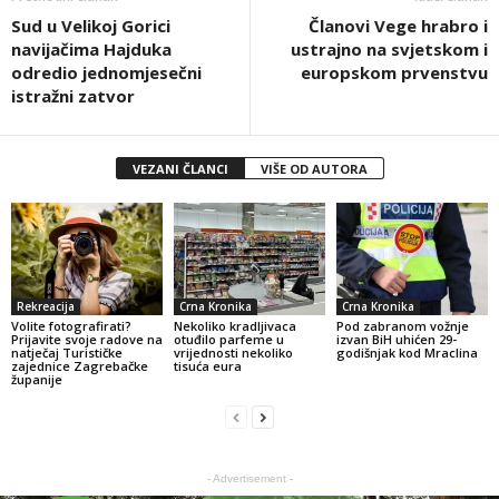
Sud u Velikoj Gorici
Članovi Vege hrabro i
navijačima Hajduka
ustrajno na svjetskom i
odredio jednomjesečni
europskom prvenstvu
istražni zatvor
VEZANI ČLANCI
VIŠE OD AUTORA
Rekreacija
Crna Kronika
Crna Kronika
Volite fotografirati?
Nekoliko kradljivaca
Pod zabranom vožnje
Prijavite svoje radove na
otuđilo parfeme u
izvan BiH uhićen 29-
natječaj Turističke
vrijednosti nekoliko
godišnjak kod Mraclina
zajednice Zagrebačke
tisuća eura
županije
- Advertisement -