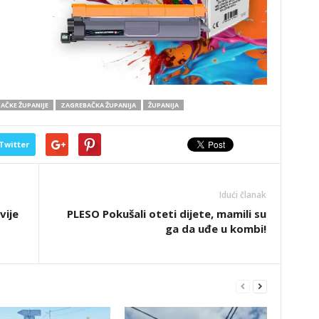
AČKE ŽUPANIJE
ZAGREBAČKA ŽUPANIJA
ŽUPANIJA
Twitter
Idući članak
vije
PLESO Pokušali oteti dijete, mamili su
ga da uđe u kombi!