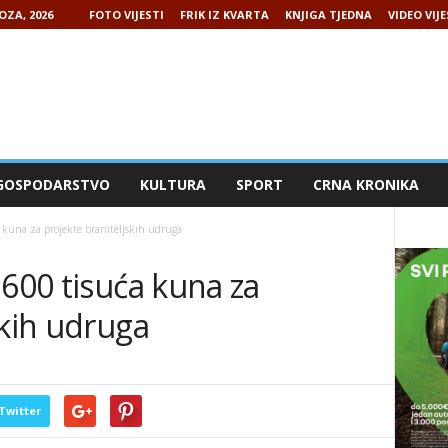
OZA, 2026
FOTO VIJESTI
FRIK IZ KVARTA
KNJIGA TJEDNA
VIDEO VIJE
GOSPODARSTVO
KULTURA
SPORT
CRNA KRONIKA
 kuna za projekte braniteljskih udruga
 600 tisuća kuna za
skih udruga
Twitter