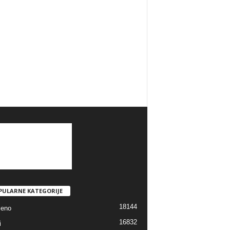
PULARNE KATEGORIJE
18144
jeno
16832
i