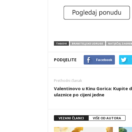
TAGOVI
BRANITELJSKE UDRUGE
NATJEČAJ ZAGREB
PODIJELITE
Facebook
Prethodni članak
Valentinovo u Kinu Gorica: Kupite d
ulaznice po cijeni jedne
VEZANI ČLANCI
VIŠE OD AUTORA