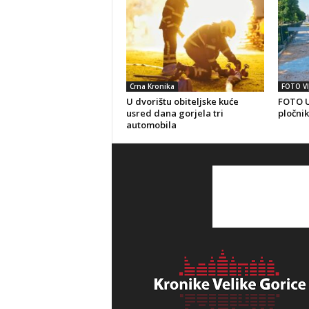
Crna Kronika
FOTO VI
U dvorištu obiteljske kuće
FOTO U
usred dana gorjela tri
pločnik
automobila