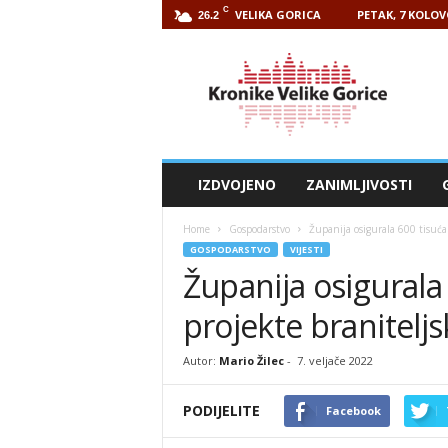
C
VELIKA GORICA
PETAK, 7 KOLOV
26.2
Kronike
Velike
Gorice
IZDVOJENO
ZANIMLJIVOSTI
Home
Gospodarstvo
Županija osigurala 600 tisuća
GOSPODARSTVO
VIJESTI
Županija osigurala
projekte branitelj
Autor:
Mario Žilec
-
7. veljače 2022
PODIJELITE
Facebook