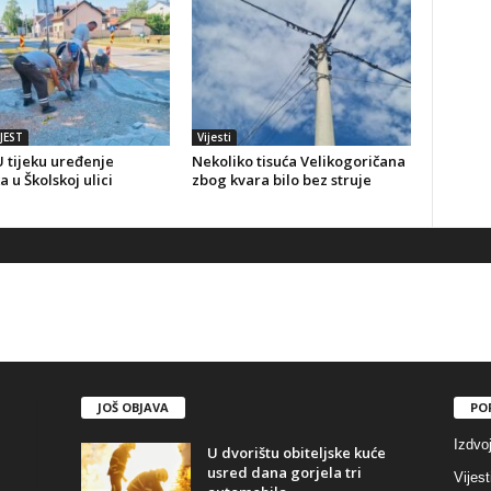
JEST
Vijesti
 tijeku uređenje
Nekoliko tisuća Velikogoričana
a u Školskoj ulici
zbog kvara bilo bez struje
JOŠ OBJAVA
PO
Izdvo
U dvorištu obiteljske kuće
usred dana gorjela tri
Vijest