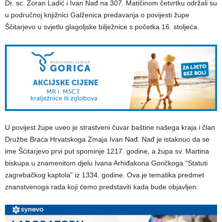
Dr. sc. Zoran Ladić i Ivan Nađ na 307. Matičinom četvrtku održali su
u područnoj knjižnici Galženica predavanja o povijesti župe
Ščitarjevo u svjetlu glagoljske bilježnice s početka 16. stoljeća.
U povijest župe uveo je strastveni čuvar baštine našega kraja i član
Družbe Braća Hrvatskoga Zmaja Ivan Nađ. Nađ je istaknuo da se
ime Šćitarjevo prvi put spominje 1217. godine, a župa sv. Martina
biskupa u znamenitom djelu Ivana Arhiđakona Goričkoga “Statuti
zagrebačkog kaptola” iz 1334. godine. Ova je tematika predmet
znanstvenoga rada koji ćemo predstaviti kada bude objavljen.