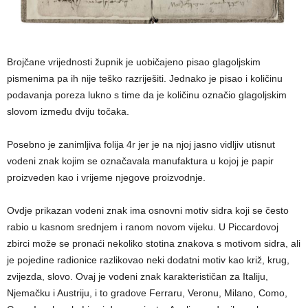
Brojčane vrijednosti župnik je uobičajeno pisao glagoljskim
pismenima pa ih nije teško razriješiti. Jednako je pisao i količinu
podavanja poreza lukno s time da je količinu označio glagoljskim
slovom između dviju točaka.
Posebno je zanimljiva folija 4r jer je na njoj jasno vidljiv utisnut
vodeni znak kojim se označavala manufaktura u kojoj je papir
proizveden kao i vrijeme njegove proizvodnje.
Ovdje prikazan vodeni znak ima osnovni motiv sidra koji se često
rabio u kasnom srednjem i ranom novom vijeku. U Piccardovoj
zbirci može se pronaći nekoliko stotina znakova s motivom sidra, ali
je pojedine radionice razlikovao neki dodatni motiv kao križ, krug,
zvijezda, slovo. Ovaj je vodeni znak karakterističan za Italiju,
Njemačku i Austriju, i to gradove Ferraru, Veronu, Milano, Como,