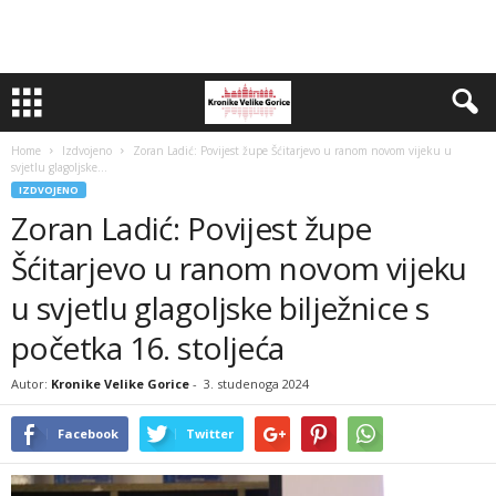
Home
Izdvojeno
Zoran Ladić: Povijest župe Šćitarjevo u ranom novom vijeku u
svjetlu glagoljske...
IZDVOJENO
Zoran Ladić: Povijest župe
Šćitarjevo u ranom novom vijeku
u svjetlu glagoljske bilježnice s
početka 16. stoljeća
Autor:
Kronike Velike Gorice
-
3. studenoga 2024
Facebook
Twitter