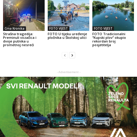
Crna Kronika
FOTO VIJEST
FOTO VIJEST
Strašna tragedija:
FOTO U tijeku uređenje
FOTO Tradicionalni
Preminuli vozačica i
pločnika u Školskoj ulici
“Kupski plov” okupio
dvoje putnika u
rekordan broj
prometnoj nesreći
posjetitelja
- Advertisement -