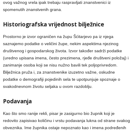
ovog važnog vrela ipak trebaju raspravljati znanstvenici iz
spomenutih znanstvenih grana.
Historiografska vrijednost bilježnice
Prostorno je izvor ograničen na župu Šćitarjevo pa iz njega
saznajemo podatke o veličini župe, nekim aspektima njezinog
društvenog i gospodarskog života. Izvor također sadrži podatke
(uredno upisana imena, često prezimena, rjeđe društveni položaj) i
zanimanje osoba koji se nisu nužno bavili tek poljoprivredom.
Bilježnica pruža i, za znanstvenike izuzetno važne, oskudne
podatke o demografiji pojedinih sela te upotpunjuje spoznaje o
svakodnevnom životu seljaka u ovom razdoblju.
Podavanja
Kao što smo ranije rekli, pisar je zasigurno bio župnik koji je
redovito zapisivao količinu i vrstu podavanja lukna od strane svakog
obveznika. Ime župnika ostaje nepoznato kao i imena podređenih