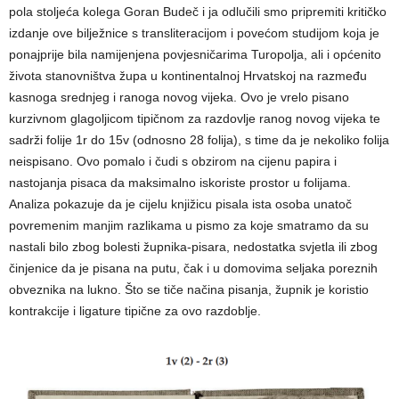
pola stoljeća kolega Goran Budeč i ja odlučili smo pripremiti kritičko
izdanje ove bilježnice s transliteracijom i povećom studijom koja je
ponajprije bila namijenjena povjesničarima Turopolja, ali i općenito
života stanovništva župa u kontinentalnoj Hrvatskoj na razmeđu
kasnoga srednjeg i ranoga novog vijeka. Ovo je vrelo pisano
kurzivnom glagoljicom tipičnom za razdovlje ranog novog vijeka te
sadrži folije 1r do 15v (odnosno 28 folija), s time da je nekoliko folija
neispisano. Ovo pomalo i čudi s obzirom na cijenu papira i
nastojanja pisaca da maksimalno iskoriste prostor u folijama.
Analiza pokazuje da je cijelu knjižicu pisala ista osoba unatoč
povremenim manjim razlikama u pismo za koje smatramo da su
nastali bilo zbog bolesti župnika-pisara, nedostatka svjetla ili zbog
činjenice da je pisana na putu, čak i u domovima seljaka poreznih
obveznika na lukno. Što se tiče načina pisanja, župnik je koristio
kontrakcije i ligature tipične za ovo razdoblje.