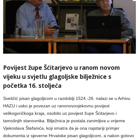
Povijest župe Šćitarjevo u ranom novom
vijeku u svjetlu glagoljske bilježnice s
početka 16. stoljeća
Sveščić pisan glagoljicom u razdoblji 1524.-26. nalazi se u Arhivu
HAZU i usko je povezan uz ranonovovjekovnu povijest
velikogoričkoga kraja, osobito uz povijest župe Šćitarjevo i
tamošnjih stanovnika. Bilježnica je postala zanimljiva u vrijeme
Vjekoslava Štefanića, koji smatra da je ona najstariji primjer
dokumenta iz sjeverne Hrvatske pisan glagoljicom, a nakon gotovo