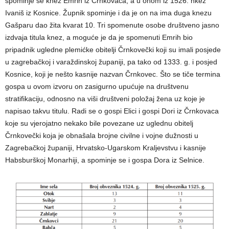
spominje se knez Emrih iz Črnkovaca, a u onom iz 1526. nkez
Ivaniš iz Kosnice. Župnik spominje i da je on na ima duga knezu
Gašparu dao žita kvarat 10. Tri spomenute osobe društveno jasno
izdvaja titula knez, a moguće je da je spomenuti Emrih bio
pripadnik ugledne plemićke obitelji Črnkovečki koji su imali posjede
u zagrebačkoj i varaždinskoj županiji, pa tako od 1333. g. i posjed
Kosnice, koji je nešto kasnije nazvan Črnkovec. Što se tiče termina
gospa u ovom izvoru on zasigurno upućuje na društvenu
stratifikaciju, odnosno na viši društveni položaj žena uz koje je
napisao takvu titulu. Radi se o gospi Elici i gospi Dori iz Črnkovaca
koje su vjerojatno nekako bile povezane uz uglednu obitelj
Črnkovečki koja je obnašala brojne civilne i vojne dužnosti u
Zagrebačkoj županiji, Hrvatsko-Ugarskom Kraljevstvu i kasnije
Habsburškoj Monarhiji, a spominje se i gospa Dora iz Selnice.