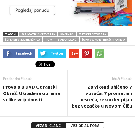
TAGOVI
307. MATIČIN ČETVRTAK
IVAN NAĐ
MATIČIN ČETVRTAK
ŠĆITARJEVSKA BILJEŽNICA
TOM
ZORAN LADIĆ
ŽUPA SV. MARTINA ŠĆITARJEVO
Facebook
Twitter
Prethodni članak
Idući članak
Provala u DVD Odranski
Za vikend uhićeno 7
Obrež: Ukradena oprema
vozača, 7 prometnih
velike vrijednosti
nesreća, rekorder pijan
bez vozačke u Novom Čiču
VEZANI ČLANCI
VIŠE OD AUTORA