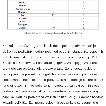
Naznake o društvenoj stratifikaciji daje i pojam podvorac koji je
služio kao podložnik i radnik nekih od bogatijih stanovnika pojedinih
sela ili samih vlasnika posjeda. Tako se primjerice spominje Petar
Benšinić iz Črnkovaca i pridvorac njegov, a za kojeg je zapisano da
svoju obvezu plaćanja lukna obavlja tako što je kopao, dakle u
radnoj renti na posjedima bogatijih stanovnika sela ili plemićkim
posjedima. Iz nekih spomena podvoraca ne spominje se ime osobe
na čijoj je zemlji imao raditi pa je moguće da su neki od njih svoje
podavanje lukna izvršavali radnom rentom na posjedima samog
župnika. Neki od podvoraca vršili su i službu slugu u domaćinstvima
lokalnih velikaša. Zanimanja pojedinih osoba koje se spominju u