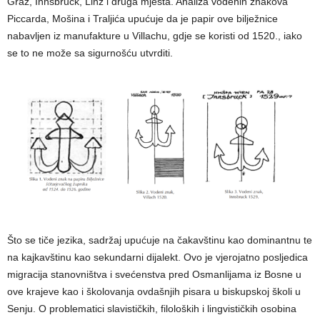
Graz, Innsbruck, Linz i druga mjesta. Analiza vodenih znakova
Piccarda, Mošina i Traljića upućuje da je papir ove bilježnice
nabavljen iz manufakture u Villachu, gdje se koristi od 1520., iako
se to ne može sa sigurnošću utvrditi.
Što se tiče jezika, sadržaj upućuje na čakavštinu kao dominantnu te
na kajkavštinu kao sekundarni dijalekt. Ovo je vjerojatno posljedica
migracija stanovništva i svećenstva pred Osmanlijama iz Bosne u
ove krajeve kao i školovanja ovdašnjih pisara u biskupskoj školi u
Senju. O problematici slavističkih, filoloških i lingvističkih osobina