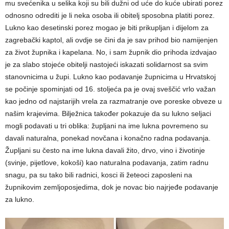
mu svećenika u selika koji su bili dužni od uće do kuće ubirati porez
odnosno odrediti je li neka osoba ili obitelj sposobna platiti porez.
Lukno kao desetinski porez mogao je biti prikupljan i dijelom za
zagrebački kaptol, ali ovdje se čini da je sav prihod bio namijenjen
za život župnika i kapelana. No, i sam župnik dio prihoda izdvajao
je za slabo stojeće obitelji nastojeći iskazati solidarnost sa svim
stanovnicima u župi. Lukno kao podavanje župnicima u Hrvatskoj
se počinje spominjati od 16. stoljeća pa je ovaj sveščić vrlo važan
kao jedno od najstarijih vrela za razmatranje ove poreske obveze u
našim krajevima. Bilježnica također pokazuje da su lukno seljaci
mogli podavati u tri oblika: župljani na ime lukna povremeno su
davali naturalna, ponekad novčana i konačno radna podavanja.
Župljani su često na ime lukna davali žito, drvo, vino i životinje
(svinje, pijetlove, kokoši) kao naturalna podavanja, zatim radnu
snagu, pa su tako bili radnici, kosci ili žeteoci zaposleni na
župnikovim zemljoposjedima, dok je novac bio najrjeđe podavanje
za lukno.