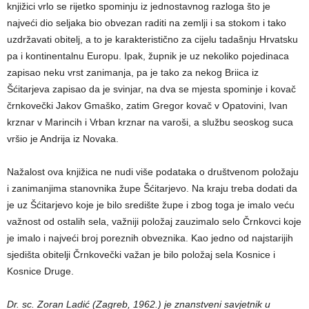
knjižici vrlo se rijetko spominju iz jednostavnog razloga što je
najveći dio seljaka bio obvezan raditi na zemlji i sa stokom i tako
uzdržavati obitelj, a to je karakteristično za cijelu tadašnju Hrvatsku
pa i kontinentalnu Europu. Ipak, župnik je uz nekoliko pojedinaca
zapisao neku vrst zanimanja, pa je tako za nekog Briica iz
Šćitarjeva zapisao da je svinjar, na dva se mjesta spominje i kovač
črnkovečki Jakov Gmaško, zatim Gregor kovač v Opatovini, Ivan
krznar v Marincih i Vrban krznar na varoši, a službu seoskog suca
vršio je Andrija iz Novaka.
Nažalost ova knjižica ne nudi više podataka o društvenom položaju
i zanimanjima stanovnika župe Šćitarjevo. Na kraju treba dodati da
je uz Šćitarjevo koje je bilo središte župe i zbog toga je imalo veću
važnost od ostalih sela, važniji položaj zauzimalo selo Črnkovci koje
je imalo i najveći broj poreznih obveznika. Kao jedno od najstarijih
sjedišta obitelji Črnkovečki važan je bilo položaj sela Kosnice i
Kosnice Druge.
Dr. sc. Zoran Ladić (Zagreb, 1962.) je znanstveni savjetnik u