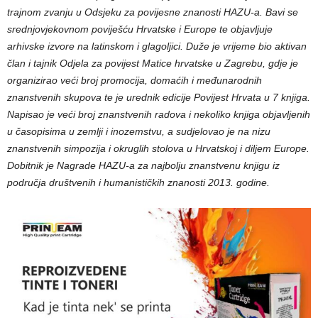
trajnom zvanju u Odsjeku za povijesne znanosti HAZU-a. Bavi se
srednjovjekovnom poviješću Hrvatske i Europe te objavljuje
arhivske izvore na latinskom i glagoljici. Duže je vrijeme bio aktivan
član i tajnik Odjela za povijest Matice hrvatske u Zagrebu, gdje je
organizirao veći broj promocija, domaćih i međunarodnih
znanstvenih skupova te je urednik edicije Povijest Hrvata u 7 knjiga.
Napisao je veći broj znanstvenih radova i nekoliko knjiga objavljenih
u časopisima u zemlji i inozemstvu, a sudjelovao je na nizu
znanstvenih simpozija i okruglih stolova u Hrvatskoj i diljem Europe.
Dobitnik je Nagrade HAZU-a za najbolju znanstvenu knjigu iz
područja društvenih i humanističkih znanosti 2013. godine.