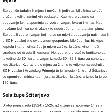
Mjere
Što se tiče tadašnjih mjera i novčanih jedinica, bilježnica također
pruža nekoliko zanimljivih podataka. Kao mjere vezane uz
podavanje lukna spominju se vedro, vagan, kvarat i mirica. Kao
novčane jedinica solid, zlatnik te neodređena moneta stari pinezi.
Što su bili vedro i vagan kojima su se mjerila podavanja naših starih
u SZ Hrvatskoj bilo svjetovnom gospodaru bilo župniku, biskupu,
kaptolu i kanonicima: šuplje mjere za žito, brašno, vino i mošt
izrađene od drveta ili kamena. No, vedro je pretežito korišteno za
tekućine do 50 litara, a vagan između 60 i 62,5 litara za suhe tvari
kao žitarice. Kvarat je bio mjera za žito i u to vrijeme na području
SZ Hrvatske i Hrvatskog Primorja te je iznosio 41 litru. U Šćitarjevu
se spominje i mirica kao mjera za žitarice i brašno, a iznosila je oo
120 litara.
Sela župe Šćitarjevo
U oba popisa sela (1524. i 1525. g.) u župi se spominje 14 sela
koja su zapisana istim redom za svaku godinu što upućuje da je