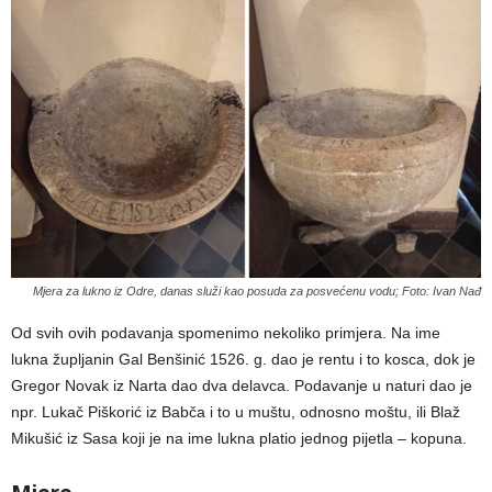
Mjera za lukno iz Odre, danas služi kao posuda za posvećenu vodu; Foto: Ivan Nađ
Od svih ovih podavanja spomenimo nekoliko primjera. Na ime
lukna župljanin Gal Benšinić 1526. g. dao je rentu i to kosca, dok je
Gregor Novak iz Narta dao dva delavca. Podavanje u naturi dao je
npr. Lukač Piškorić iz Babča i to u muštu, odnosno moštu, ili Blaž
Mikušić iz Sasa koji je na ime lukna platio jednog pijetla – kopuna.