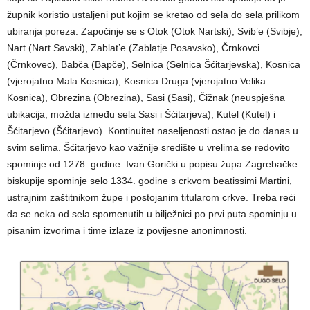
župnik koristio ustaljeni put kojim se kretao od sela do sela prilikom
ubiranja poreza. Započinje se s Otok (Otok Nartski), Svib’e (Svibje),
Nart (Nart Savski), Zablat’e (Zablatje Posavsko), Črnkovci
(Črnkovec), Babča (Bapče), Selnica (Selnica Šćitarjevska), Kosnica
(vjerojatno Mala Kosnica), Kosnica Druga (vjerojatno Velika
Kosnica), Obrezina (Obrezina), Sasi (Sasi), Čižnak (neuspješna
ubikacija, možda između sela Sasi i Šćitarjeva), Kutel (Kutel) i
Šćitarjevo (Šćitarjevo). Kontinuitet naseljenosti ostao je do danas u
svim selima. Šćitarjevo kao važnije središte u vrelima se redovito
spominje od 1278. godine. Ivan Gorički u popisu župa Zagrebačke
biskupije spominje selo 1334. godine s crkvom beatissimi Martini,
ustrajnim zaštitnikom župe i postojanim titularom crkve. Treba reći
da se neka od sela spomenutih u bilježnici po prvi puta spominju u
pisanim izvorima i time izlaze iz povijesne anonimnosti.