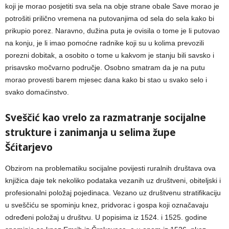
koji je morao posjetiti sva sela na obje strane obale Save morao je
potrošiti prilično vremena na putovanjima od sela do sela kako bi
prikupio porez. Naravno, dužina puta je ovisila o tome je li putovao
na konju, je li imao pomoćne radnike koji su u kolima prevozili
porezni dobitak, a osobito o tome u kakvom je stanju bili savsko i
prisavsko močvarno područje. Osobno smatram da je na putu
morao provesti barem mjesec dana kako bi stao u svako selo i
svako domaćinstvo.
Sveščić kao vrelo za razmatranje socijalne
strukture i zanimanja u selima župe
Šćitarjevo
Obzirom na problematiku socijalne povijesti ruralnih društava ova
knjižica daje tek nekoliko podataka vezanih uz društveni, obiteljski i
profesionalni položaj pojedinaca. Vezano uz društvenu stratifikaciju
u sveščiću se spominju knez, pridvorac i gospa koji označavaju
određeni položaj u društvu. U popisima iz 1524. i 1525. godine