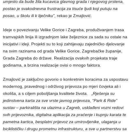
umjesto da bude žila kucavica glavnog grada i njegovog prstena,
postao je svakodnevna frustracija za tisuće ljudi koji putuju na
posao, u školu ili k liječniku”,
rekao je Zmajlović.
Ideje o povezivanju Velike Gorice i Zagreba, produživanjem trasa
tramvajskih linija ili izgradnjom lake željeznice za sada su ostale na
inicijativi i ideji. Projekti su to koji zahtijevaju zajedničko djelovanje
na svim razinama od grada Velike Gorice, Zagrebačke županije,
Grada Zagreba do države. Realizacija ovakvih projekata traje
godinama, a brzina realizacije ovisi o mnogo faktora.
Zmajlović je zaključno govorio o konkretnim koracima za uspostavu
modernog, pravednog i održivog prijevoza po mjeri čovjeka ali i
okoliša, a s ciljem poboljšanja kvalitete života. „
Rješenja su
jedinstvena karta za sve vrste javnog prijevoza, “Park & Ride”
sustav – parkirališta na ulazima u Zagreb, usklađeni vozni redovi
svih prijevoznika, digitalna aplikacija za praćenje i kupnju karata te
pametna kartica, besplatni prijevoz za umirovljenike, ulaganja u
biciklističku i drugu prometnu infrastrukturu, a sve u partnerstvu sa