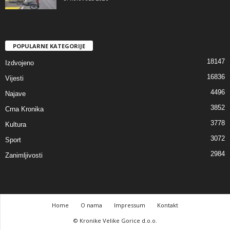
POPULARNE KATEGORIJE
18147
Izdvojeno
16836
Vijesti
4496
Najave
3852
Crna Kronika
3778
Kultura
3072
Sport
2984
Zanimljivosti
Home
O nama
Impressum
Kontakt
© Kronike Velike Gorice d.o.o.