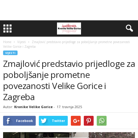
Home
Vijesti
Zmajlović predstavio prijedloge za poboljšanje prometne povezanosti
Velike Gorice i Zagreba
VIJESTI
Zmajlović predstavio prijedloge za
poboljšanje prometne
povezanosti Velike Gorice i
Zagreba
Autor:
Kronike Velike Gorice
-
17. travnja 2025
Facebook
Twitter