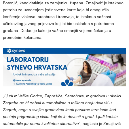
Botonjić, kandidatkinja za zamjenicu župana. Zmajlović je istaknuo
potrebu za uvođenjem jedinstvene karte koja bi omogućila
korištenje vlakova, autobusa i tramvaja, te istaknuo važnost
učinkovitog javnog prijevoza koji bi bio usklađen s potrebama
građana. Dodao je kako je važno smanjiti vrijeme čekanja u
prometnim kolonama.
„Ljudi iz Velike Gorice, Zaprešića, Samobora, iz gradova u okolici
Zagreba ne bi trebali automobilima u tolikom broju dolaziti u
Zagreb, nego u svojim gradovima imati parkirne terminale kod
postaja prigradskog vlaka koji će ih dovesti u grad. Ljudi koriste
automobile jer nema kvalitetne alternative
“, naglasio je Zmajlović.