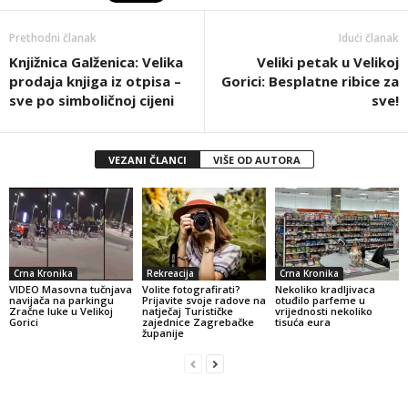
Prethodni članak
Idući članak
Knjižnica Galženica: Velika
Veliki petak u Velikoj
prodaja knjiga iz otpisa –
Gorici: Besplatne ribice za
sve po simboličnoj cijeni
sve!
VEZANI ČLANCI
VIŠE OD AUTORA
Crna Kronika
Rekreacija
Crna Kronika
VIDEO Masovna tučnjava
Volite fotografirati?
Nekoliko kradljivaca
navijača na parkingu
Prijavite svoje radove na
otuđilo parfeme u
Zračne luke u Velikoj
natječaj Turističke
vrijednosti nekoliko
Gorici
zajednice Zagrebačke
tisuća eura
županije