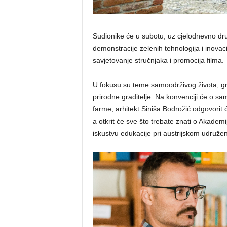
Sudionike će u subotu, uz cjelodnevno druž
demonstracije zelenih tehnologija i inovac
savjetovanje stručnjaka i promocija filma.
U fokusu su teme samoodrživog života, g
prirodne graditelje. Na konvenciji će o s
farme, arhitekt Siniša Bodrožić odgovorit
a otkrit će sve što trebate znati o Akademi
iskustvu edukacije pri austrijskom udružen