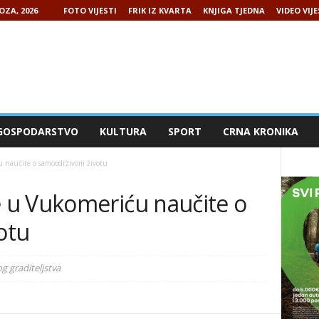
OZA, 2026
FOTO VIJESTI
FRIK IZ KVARTA
KNJIGA TJEDNA
VIDEO VIJE
GOSPODARSTVO
KULTURA
SPORT
CRNA KRONIKA
 naučite o samoodrživom životu
 u Vukomeriću naučite o
otu
g graditeljstva