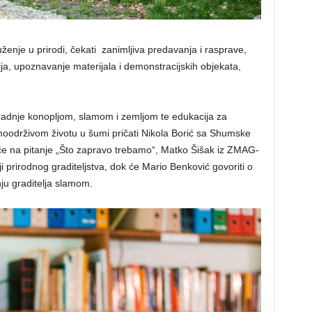
enje u prirodi, čekati zanimljiva predavanja i rasprave,
ija, upoznavanje materijala i demonstracijskih objekata,
radnje konopljom, slamom i zemljom te edukacija za
amoodrživom životu u šumi pričati Nikola Borić sa Shumske
 će na pitanje „Što zapravo trebamo“, Matko Šišak iz ZMAG-
ji prirodnog graditeljstva, dok će Mario Benković govoriti o
ju graditelja slamom.