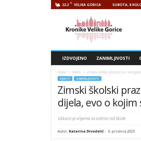
C
VELIKA GORICA
SUBOTA, 8 KOLO
22.2
Kronike
Velike
Gorice
IZDVOJENO
ZANIMLJIVOSTI
Home
Vijesti
Zimski školski praznici su i ove godin
VIJESTI
ZANIMLJIVOSTI
Zimski školski praz
dijela, evo o koji
Uskoro je vrijeme za odmor od škole
Autor:
Katarina Drvodelić
-
6. prosinca 2023