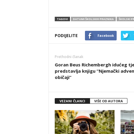
TAGOVI
DATUMI ŠKOLSKIH PRAZNIKA
ŠKOLSKI P
PODIJELITE
Facebook
Prethodni članak
Goran Beus Richembergh idućeg tj
predstavlja knjigu “Njemački adven
običaji”
VEZANI ČLANCI
VIŠE OD AUTORA