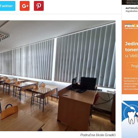
Twitter
Područna škola Gradići