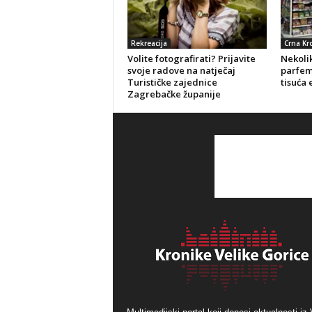
Rekreacija
Crna Kr
Volite fotografirati? Prijavite
Nekolik
svoje radove na natječaj
parfeme
Turističke zajednice
tisuća 
Zagrebačke županije