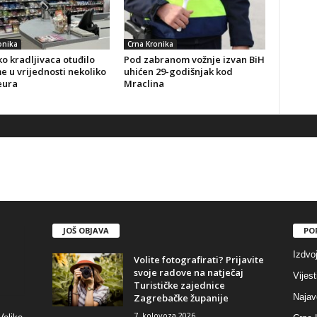
onika
Crna Kronika
o kradljivaca otuđilo
Pod zabranom vožnje izvan BiH
 u vrijednosti nekoliko
uhićen 29-godišnjak kod
eura
Mraclina
JOŠ OBJAVA
PO
Izdvo
Volite fotografirati? Prijavite
svoje radove na natječaj
Vijest
Turističke zajednice
Zagrebačke županije
Najav
7. kolovoza 2026