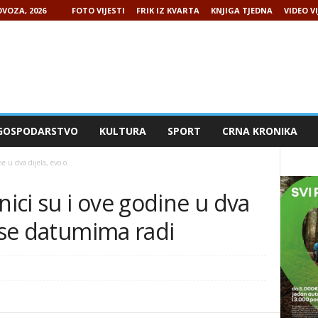
VOZA, 2026
FOTO VIJESTI
FRIK IZ KVARTA
KNJIGA TJEDNA
VIDEO VI
GOSPODARSTVO
KULTURA
SPORT
CRNA KRONIKA
e u dva dijela, evo o...
nici su i ove godine u dva
m se datumima radi