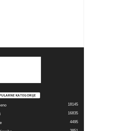
PULARNE KATEGORIJE
18145
jeno
16835
i
4495
e
3851