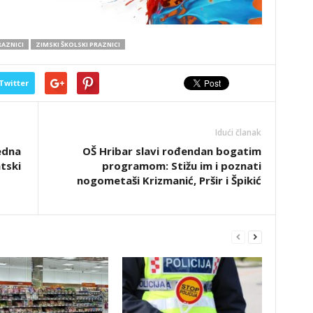
RAZNICI
ZIMSKI ŠKOLSKI PRAZNICI
Twitter
Idući članak
edna
OŠ Hribar slavi rođendan bogatim
tski
programom: Stižu im i poznati
nogometaši Krizmanić, Pršir i Špikić