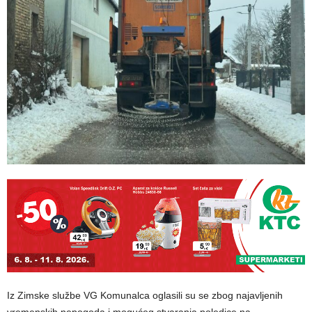
Iz Zimske službe VG Komunalca oglasili su se zbog najavljenih
vremenskih nepogoda i mogućeg stvaranja poledice na