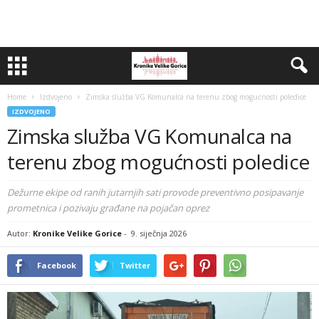
Home
Izdvojeno
Zimska služba VG Komunalca na terenu zbog mogućnosti poledice
IZDVOJENO
Zimska služba VG Komunalca na
terenu zbog mogućnosti poledice
Dežurne ekipe od ranih jutarnjih sati provode preventivno posipavanje
prometnica i pozivaju građane na pojačan oprez
Autor:
Kronike Velike Gorice
-
9. siječnja 2026
Facebook
Twitter