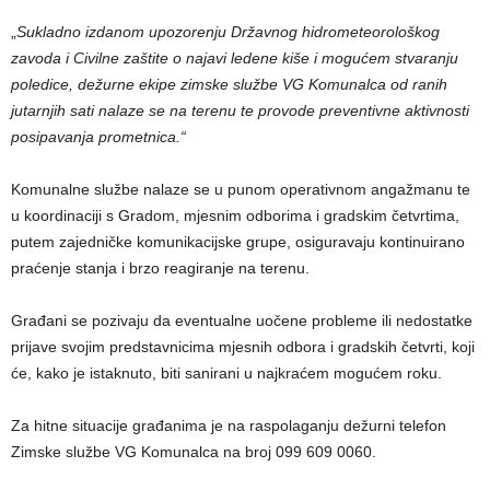
„
Sukladno izdanom upozorenju Državnog hidrometeorološkog
zavoda i Civilne zaštite o najavi ledene kiše i mogućem stvaranju
poledice, dežurne ekipe zimske službe VG Komunalca od ranih
jutarnjih sati nalaze se na terenu te provode preventivne aktivnosti
posipavanja prometnica.“
Komunalne službe nalaze se u punom operativnom angažmanu te
u koordinaciji s Gradom, mjesnim odborima i gradskim četvrtima,
putem zajedničke komunikacijske grupe, osiguravaju kontinuirano
praćenje stanja i brzo reagiranje na terenu.
Građani se pozivaju da eventualne uočene probleme ili nedostatke
prijave svojim predstavnicima mjesnih odbora i gradskih četvrti, koji
će, kako je istaknuto, biti sanirani u najkraćem mogućem roku.
Za hitne situacije građanima je na raspolaganju dežurni telefon
Zimske službe VG Komunalca na broj 099 609 0060.