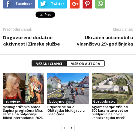
Facebook
Twitter
Prethodni članak
Idući članak
Dogovorene dodatne
Ukraden automobil u
aktivnosti Zimske službe
vlasništvu 29-godišnjaka
VEZANI ČLANCI
VIŠE OD AUTORA
Izdvojeno
Izdvojeno
Gospodarstvo
Velikogoričanka Antea
Prijavite se na 2.
Aglomeracija: Više od
Šapina proglašena Miss
Obiteljsku biciklijadu u
300 kućanstava već se
šarma na natjecanju
Gradićima
priključilo na novu
Bikini International 2026.
kanalizacijsku mrežu