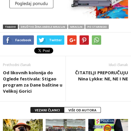
TAGOVI
DRUŠTVO ŽENA ANĐELE MRACLIN
MRACLIN
PO STARINSKI
Facebook
Twitter
Prethodni članak
Idući članak
Od likovnih kolonija do
ČITATELJI PREPORUČUJU
Oglede festivala: Stigao
Nina Lykke: NE, NE I NE
program za Dane baštine u
Velikoj Gorici
VEZANI ČLANCI
VIŠE OD AUTORA