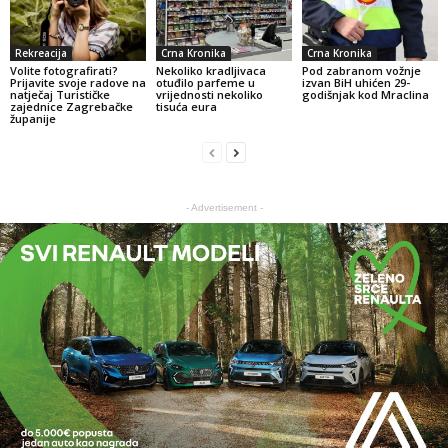
Rekreacija
Crna Kronika
Crna Kronika
Volite fotografirati?
Nekoliko kradljivaca
Pod zabranom vožnje
Prijavite svoje radove na
otuđilo parfeme u
izvan BiH uhićen 29-
natječaj Turističke
vrijednosti nekoliko
godišnjak kod Mraclina
zajednice Zagrebačke
tisuća eura
županije
- Advertisement -