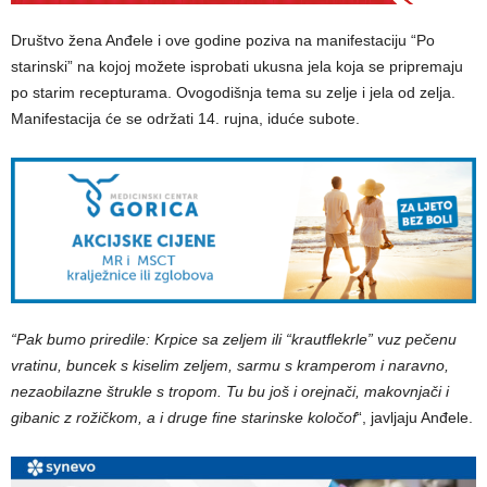
Društvo žena Anđele i ove godine poziva na manifestaciju “Po
starinski” na kojoj možete isprobati ukusna jela koja se pripremaju
po starim recepturama. Ovogodišnja tema su zelje i jela od zelja.
Manifestacija će se održati 14. rujna, iduće subote.
“Pak bumo priredile: Krpice sa zeljem ili “krautflekrle” vuz pečenu
vratinu, buncek s kiselim zeljem, sarmu s kramperom i naravno,
nezaobilazne štrukle s tropom. Tu bu još i orejnači, makovnjači i
gibanic z rožičkom, a i druge fine starinske koločof
“, javljaju Anđele.