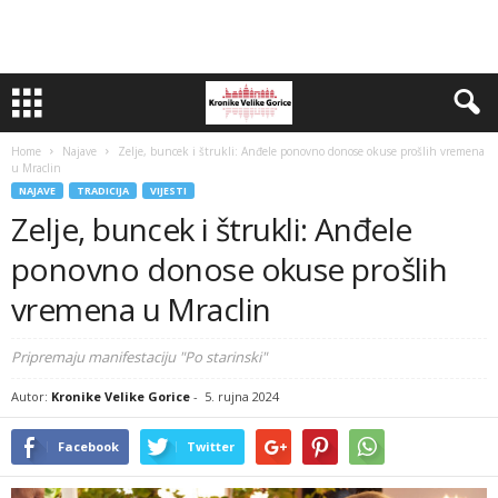
Home
Najave
Zelje, buncek i štrukli: Anđele ponovno donose okuse prošlih vremena
u Mraclin
NAJAVE
TRADICIJA
VIJESTI
Zelje, buncek i štrukli: Anđele
ponovno donose okuse prošlih
vremena u Mraclin
Pripremaju manifestaciju "Po starinski"
Autor:
Kronike Velike Gorice
-
5. rujna 2024
Facebook
Twitter