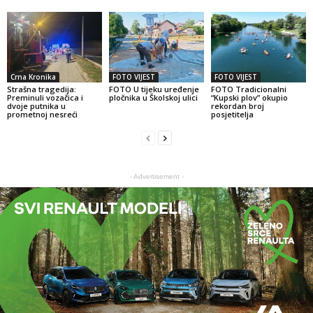
Crna Kronika
FOTO VIJEST
FOTO VIJEST
Strašna tragedija:
FOTO U tijeku uređenje
FOTO Tradicionalni
Preminuli vozačica i
pločnika u Školskoj ulici
“Kupski plov” okupio
dvoje putnika u
rekordan broj
prometnoj nesreći
posjetitelja
- Advertisement -