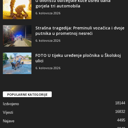
U dvorištu obiteljske kuće usred dana
gorjela tri automobila
6. kolovoza 2026
Strašna tragedija: Preminuli vozačica i dvoje
putnika u prometnoj nesreći
6. kolovoza 2026
FOTO U tijeku uređenje pločnika u Školskoj
ulici
6. kolovoza 2026
POPULARNE KATEGORIJE
18144
Izdvojeno
16832
Vijesti
4495
Najave