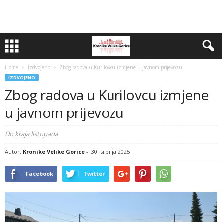
Home
Izdvojeno
Zbog radova u Kurilovcu izmjene u javnom prijevozu
IZDVOJENO
Zbog radova u Kurilovcu izmjene
u javnom prijevozu
Do kraja listopada
Autor:
Kronike Velike Gorice
-
30. srpnja 2025
Facebook
Twitter