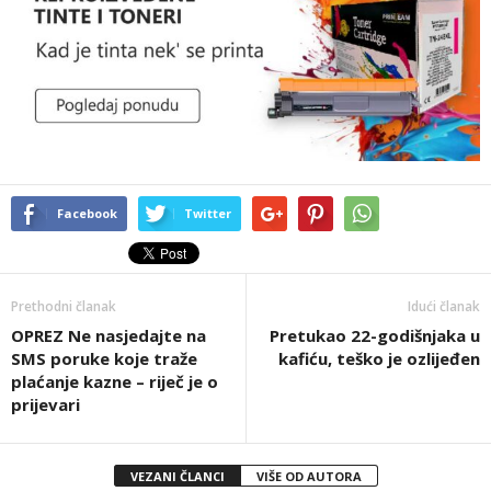
Facebook
Twitter
Prethodni članak
Idući članak
OPREZ Ne nasjedajte na
Pretukao 22-godišnjaka u
SMS poruke koje traže
kafiću, teško je ozlijeđen
plaćanje kazne – riječ je o
prijevari
VEZANI ČLANCI
VIŠE OD AUTORA