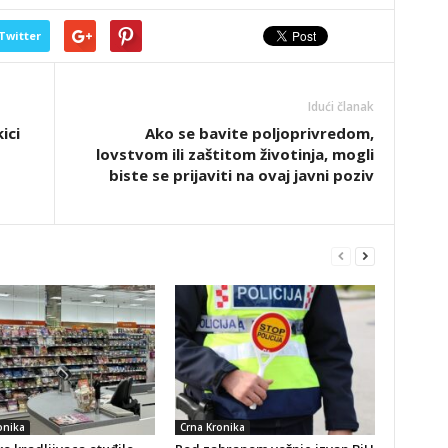
Twitter
Idući članak
ici
Ako se bavite poljoprivredom,
lovstvom ili zaštitom životinja, mogli
biste se prijaviti na ovaj javni poziv
onika
Crna Kronika