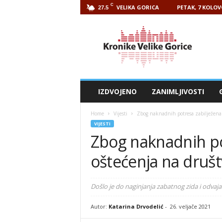
C
VELIKA GORICA
PETAK, 7 KOLOV
27.5
Kronike
Velike
Gorice
IZDVOJENO
ZANIMLJIVOSTI
Home
Vijesti
Zbog naknadnih potresa zabilježena
VIJESTI
Zbog naknadnih po
oštećenja na druš
Došlo je do naginjanja zabatnog zida i odv
Autor:
Katarina Drvodelić
-
26. veljače 2021