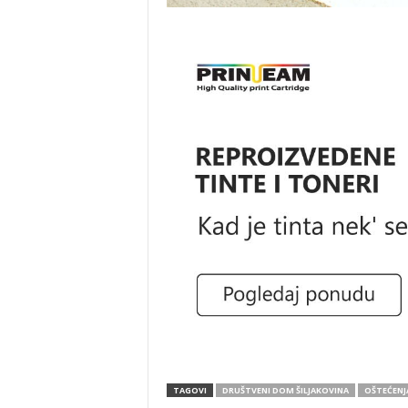
TAGOVI
DRUŠTVENI DOM ŠILJAKOVINA
OŠTEĆENJ