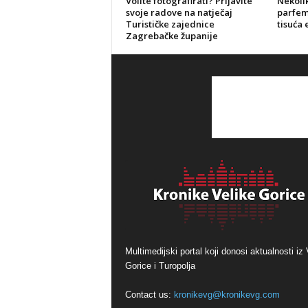
Volite fotografirati? Prijavite
Nekolik
svoje radove na natječaj
parfeme
Turističke zajednice
tisuća 
Zagrebačke županije
Multimedijski portal koji donosi aktualnosti iz 
Gorice i Turopolja
Contact us:
kronikevg@kronikevg.com