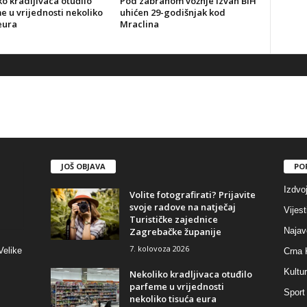
o kradljivaca otuđilo
Pod zabranom vožnje izvan BiH
 u vrijednosti nekoliko
uhićen 29-godišnjak kod
eura
Mraclina
JOŠ OBJAVA
PO
Izdvo
Volite fotografirati? Prijavite
svoje radove na natječaj
Vijest
Turističke zajednice
Zagrebačke županije
Najav
7. kolovoza 2026
Velike
Crna 
Kultu
Nekoliko kradljivaca otuđilo
parfeme u vrijednosti
Sport
nekoliko tisuća eura