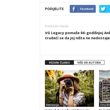
PODIJELITE
Facebook
Prethodni članak
VG Legacy pomaže 86-godišnjoj Ank
trudeći se da joj ništa ne nedostaje
VEZANI ČLANCI
VIŠE OD AUTORA
Rekreacija
Crna Kr