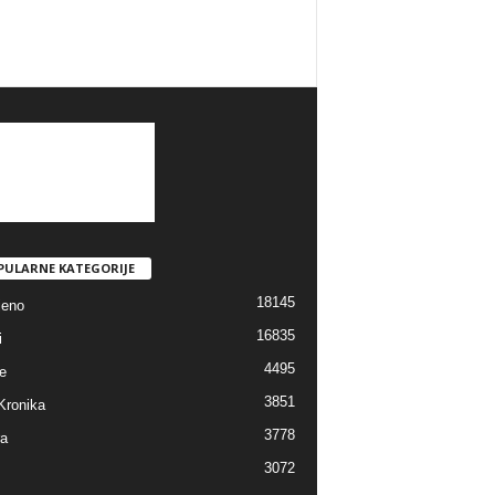
PULARNE KATEGORIJE
18145
jeno
16835
i
4495
e
3851
Kronika
3778
ra
3072