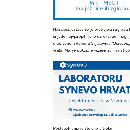
Nažalost, oštećenja je pretrpjela i zgrad
srijede najvjerojatnije je uzrokovao i nag
društvenom domu u Šiljakovini.
“Oštećenja 
vrata. Manje pukotine vidljive su i na stro
Postupak prijave štete je u tijeku.