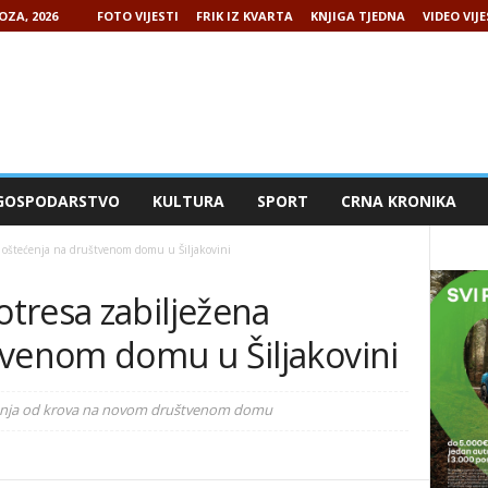
OZA, 2026
FOTO VIJESTI
FRIK IZ KVARTA
KNJIGA TJEDNA
VIDEO VIJE
GOSPODARSTVO
KULTURA
SPORT
CRNA KRONIKA
 oštećenja na društvenom domu u Šiljakovini
tresa zabilježena
tvenom domu u Šiljakovini
ajanja od krova na novom društvenom domu