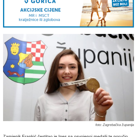
foto: Zagrebačka županija
Zamjenik Frankić čestitao je Ines na osvojenoj medalji te poručio