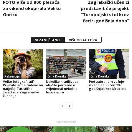
FOTO Više od 800 plesača
Zagrebački učenici
za vikend okupiralo Veliku
predstavit će projekt
Goricu
”Turopoljski stol kroz
četiri godišnja doba”
VEZANI ČLANCI
VIŠE OD AUTORA
Rekreacija
Crna Kronika
Crna Kronika
Volite fotografirati?
Nekoliko kradljivaca
Pod zabranom vožnje
Prijavite svoje radove na
otuđilo parfeme u
izvan BiH uhićen 29-
natječaj Turističke
vrijednosti nekoliko
godišnjak kod Mraclina
zajednice Zagrebačke
tisuća eura
županije
- Advertisement -