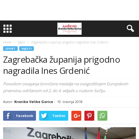
Home
Sport
Zagrebačka županija prigodno nagradila Ines Grdenić
SPORT
VIJESTI
Zagrebačka županija prigodno
nagradila Ines Grdenić
Povodom osvajanja brončane medalje na ovogodišnjem Europskom
prvenstvu održanom od 2. do 4. veljače u ruskom Sočiju.
Autor:
Kronike Velike Gorice
-
10. travnja 2018
Facebook
Twitter