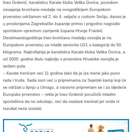
Ines Grdenić, karatisticu Karate kluba Velika Gorica, povodom
osvajanja brončane medalje na ovogodišnjem Europskom
prvenstvu održanom od 2. do 4. veljače u ruskom Sočiju, danas je
u prostorijama Zagrebačke županije primio i prigodno nagradio
sportskom opremom zamjenik župana Hrvoje Frankić.
Devetnaestogodišnja Ines brončanu medalju osvojila je na
Europskom prvenstvu za mlađe seniorke U21 u kategoriji do 50
kilograma. Najtrofejnija je karatistica Karate kluba Velika Gorica, a
od 2009. godine titulu najbolje s prvenstva Hrvatske osvojila je
sedam puta.
– Karate treniram već 11 godina tako da je iza mene jako puno
rada i truda. Sada sam već u pripremama za Svjetski kamp koji će
se održati u lipnju u Umagu, a naravno pripremam se i za sljedeće
Europsko prvenstvo – rekla je Ines Grdenić poručivši mladim
sportašima da ne odustaju, već da nastave trenirati jer onda ni
rezultat neće izostati.