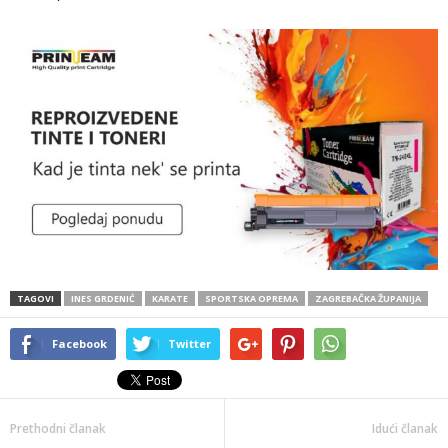
TAGOVI
INES GRDENIĆ
KARATE
SPORTSKA OPREMA
ZAGREBAČKA ŽUPANIJA
Facebook
Twitter
Prethodni članak
Idući članak