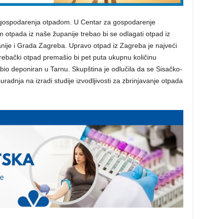
u gospodarenja otpadom. U Centar za gospodarenje
otpada iz naše županije trebao bi se odlagati otpad iz
nije i Grada Zagreba. Upravo otpad iz Zagreba je najveći
rebački otpad premašio bi pet puta ukupnu količinu
bio deponiran u Tarnu. Skupština je odlučila da se Sisačko-
radnja na izradi studije izvodljivosti za zbrinjavanje otpada