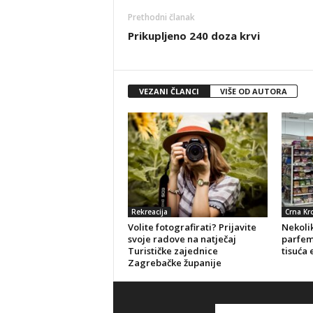
Prethodni članak
Prikupljeno 240 doza krvi
VEZANI ČLANCI
VIŠE OD AUTORA
Rekreacija
Crna Kr
Volite fotografirati? Prijavite
Nekolik
svoje radove na natječaj
parfeme
Turističke zajednice
tisuća 
Zagrebačke županije