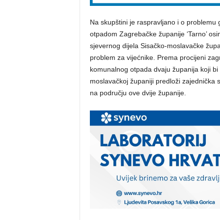
Na skupštini je raspravljano i o problem
otpadom Zagrebačke županije ‘Tarno’ osim 
sjevernog dijela Sisačko-moslavačke župa
problem za vijećnike. Prema procijeni zag
komunalnog otpada dvaju županija koji bi 
moslavačkoj županiji predloži zajednička su
na području ove dvije županije.