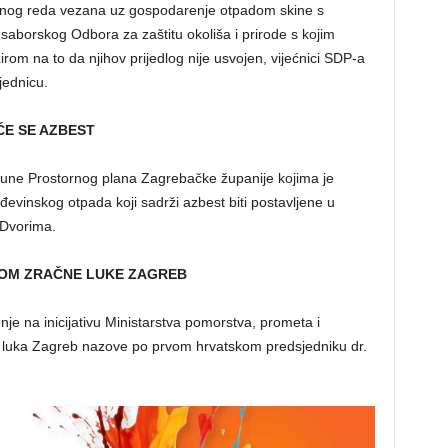
nevnog reda vezana uz gospodarenje otpadom skine s
aborskog Odbora za zaštitu okoliša i prirode s kojim
om na to da njihov prijedlog nije usvojen, vijećnici SDP-a
jednicu.
ĆE SE AZBEST
pune Prostornog plana Zagrebačke županije kojima je
evinskog otpada koji sadrži azbest biti postavljene u
 Dvorima.
NOM ZRAČNE LUKE ZAGREB
nje na inicijativu Ministarstva pomorstva, prometa i
 luka Zagreb nazove po prvom hrvatskom predsjedniku dr.