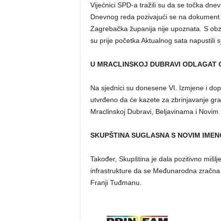
Vijećnici SPD-a tražili su da se točka d
Dnevnog reda pozivajući se na dokument s
Zagrebačka županija nije upoznata. S obzir
su prije početka Aktualnog sata napustili s
U MRACLINSKOJ DUBRAVI ODLAGAT 
Na sjednici su donesene VI. Izmjene i do
utvrđeno da će kazete za zbrinjavanje građ
Mraclinskoj Dubravi, Beljavinama i Novim
SKUPŠTINA SUGLASNA S NOVIM IME
Također, Skupština je dala pozitivno mišlje
infrastrukture da se Međunarodna zračna
Franji Tuđmanu.