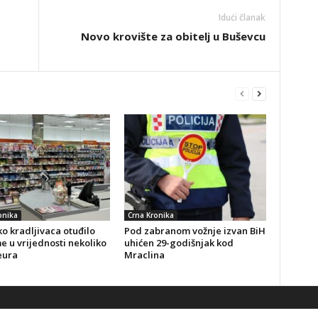
Idući članak
Novo krovište za obitelj u Buševcu
onika
Crna Kronika
o kradljivaca otuđilo
Pod zabranom vožnje izvan BiH
 u vrijednosti nekoliko
uhićen 29-godišnjak kod
eura
Mraclina