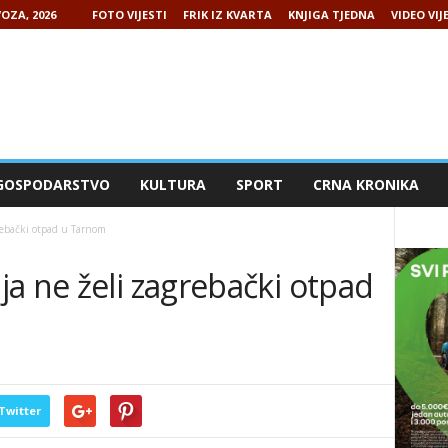
OZA, 2026
FOTO VIJESTI
FRIK IZ KVARTA
KNJIGA TJEDNA
VIDEO VIJ
GOSPODARSTVO
KULTURA
SPORT
CRNA KRONIKA
rebački otpad u Tarnom
a ne želi zagrebački otpad
Twitter