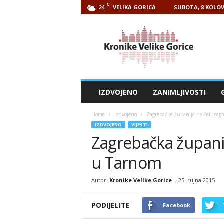
C
VELIKA GORICA
SUBOTA, 8 KOLOV
24
Kronike
Velike
Gorice
IZDVOJENO
ZANIMLJIVOSTI
Home
Izdvojeno
Zagrebačka županija ne želi zag
IZDVOJENO
VIJESTI
Zagrebačka županij
u Tarnom
Autor:
Kronike Velike Gorice
-
25. rujna 2015
PODIJELITE
Facebook