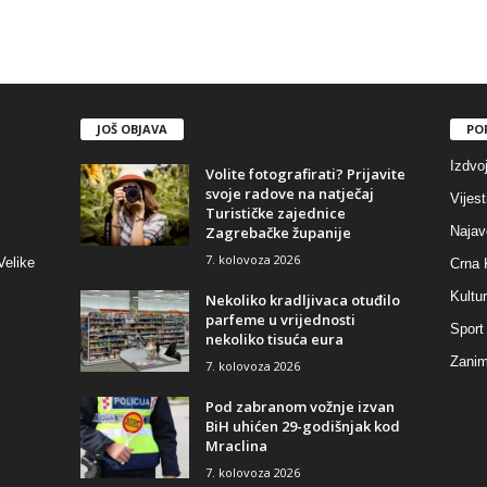
JOŠ OBJAVA
PO
Izdvo
Volite fotografirati? Prijavite
svoje radove na natječaj
Vijest
Turističke zajednice
Zagrebačke županije
Najav
7. kolovoza 2026
Velike
Crna 
Kultu
Nekoliko kradljivaca otuđilo
parfeme u vrijednosti
Sport
nekoliko tisuća eura
Zaniml
7. kolovoza 2026
Pod zabranom vožnje izvan
BiH uhićen 29-godišnjak kod
Mraclina
7. kolovoza 2026