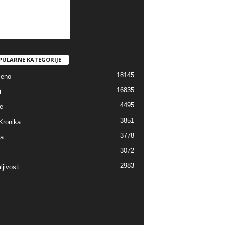
PULARNE KATEGORIJE
18145
jeno
16835
i
4495
e
3851
Kronika
3778
ra
3072
2983
jivosti