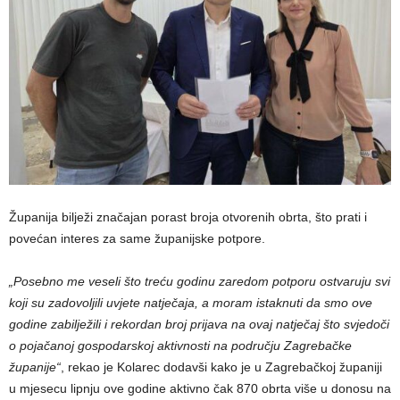
Županija bilježi značajan porast broja otvorenih obrta, što prati i
povećan interes za same županijske potpore.
„Posebno me veseli što treću godinu zaredom potporu ostvaruju svi
koji su zadovoljili uvjete natječaja, a moram istaknuti da smo ove
godine zabilježili i rekordan broj prijava na ovaj natječaj što svjedoči
o pojačanoj gospodarskoj aktivnosti na području Zagrebačke
županije“
, rekao je Kolarec dodavši kako je u Zagrebačkoj županiji
u mjesecu lipnju ove godine aktivno čak 870 obrta više u donosu na