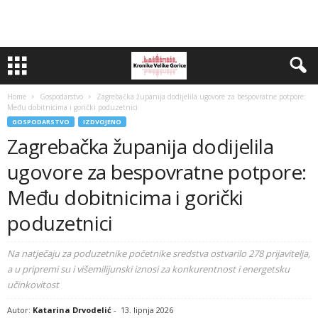
Home
Gospodarstvo
Zagrebačka županija dodijelila ugovore za bespovratne potpore:
Među dobitnicima i gorički poduzetnici
GOSPODARSTVO
IZDVOJENO
Zagrebačka županija dodijelila
ugovore za bespovratne potpore:
Među dobitnicima i gorički
poduzetnici
Na natječaju za poduzetnike početnike sredstva ostvarilo 278 prijavitelja,
a u pripremi su i višemilijunski iznosi za konkurentnost i energetsku
učinkovitost
Autor:
Katarina Drvodelić
-
13. lipnja 2026