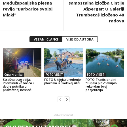
Međužupanijska plesna
samostalna izložba Cintije
revija “Barbarice svojoj
Ašperger: U Galeriji
Mlaki”
Trumbetaš izloženo 48
radova
VEZANI ČLANCI
VIŠE OD AUTORA
Crna Kronika
FOTO VIJEST
FOTO VIJEST
Strašna tragedija:
FOTO U tijeku uređenje
FOTO Tradicionalni
Preminuli vozačica i
pločnika u Školskoj ulici
“Kupski plov” okupio
dvoje putnika u
rekordan broj
prometnoj nesreći
posjetitelja
- Advertisement -