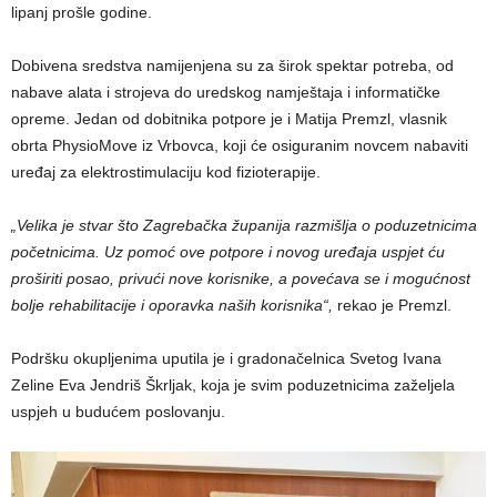
lipanj prošle godine.
Dobivena sredstva namijenjena su za širok spektar potreba, od
nabave alata i strojeva do uredskog namještaja i informatičke
opreme. Jedan od dobitnika potpore je i Matija Premzl, vlasnik
obrta PhysioMove iz Vrbovca, koji će osiguranim novcem nabaviti
uređaj za elektrostimulaciju kod fizioterapije.
„Velika je stvar što Zagrebačka županija razmišlja o poduzetnicima
početnicima. Uz pomoć ove potpore i novog uređaja uspjet ću
proširiti posao, privući nove korisnike, a povećava se i mogućnost
bolje rehabilitacije i oporavka naših korisnika“,
rekao je Premzl.
Podršku okupljenima uputila je i gradonačelnica Svetog Ivana
Zeline Eva Jendriš Škrljak, koja je svim poduzetnicima zaželjela
uspjeh u budućem poslovanju.