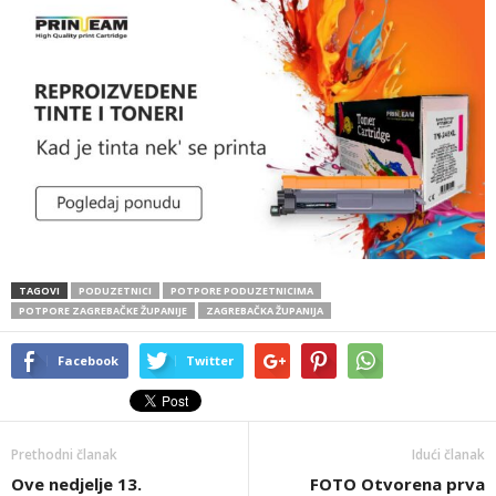
TAGOVI
PODUZETNICI
POTPORE PODUZETNICIMA
POTPORE ZAGREBAČKE ŽUPANIJE
ZAGREBAČKA ŽUPANIJA
Facebook
Twitter
Prethodni članak
Idući članak
Ove nedjelje 13.
FOTO Otvorena prva