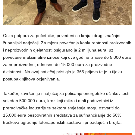
Osim potpora za početnike, privedeni su kraju i drugi značajni
županijski natječaji. Za mjeru povećanja konkurentnosti proizvodnih
i neproizvodnih djelatnosti osigurano je 2 milijuna eura, uz
povećane maksimalne iznose koji ove godine iznose do 5.000 eura
za neproizvodne, odnosno do 15.000 eura za proizvodne
djelatnosti. Na ovaj natječaj pristiglo je 365 prijava te je u tijeku
postupak njihova ocjenjivanja.
Također, završen je i natječaj za poticanje energetske učinkovitosti
vrijedan 500.000 eura, kroz koji mikro i mali poduzetnici iz
prerađivačke industrije te sektora smještaja mogu ostvariti do
15.000 eura bespovratnih sredstava za sufinanciranje do 50%
troškova ugradnje fotonaponskih sustava i pripadajućih brojila.