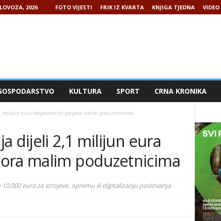
LOVOZA, 2026
FOTO VIJESTI
FRIK IZ KVARTA
KNJIGA TJEDNA
VIDEO 
GOSPODARSTVO
KULTURA
SPORT
CRNA KRONIKA
,1 milijun eura bespovratnih potpora malim poduzetnicima
 dijeli 2,1 milijun eura
pora malim poduzetnicima
do 10.000 eura za strojeve, opremu ili digitalizaciju poslovanja