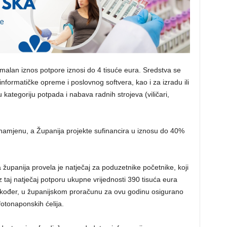
imalan iznos potpore iznosi do 4 tisuće eura. Sredstva se
informatičke opreme i poslovnog softvera, kao i za izradu ili
ategoriju potpada i nabava radnih strojeva (viličari,
namjenu, a Županija projekte sufinancira u iznosu do 40%
županija provela je natječaj za poduzetnike početnike, koji
z taj natječaj potporu ukupne vrijednosti 390 tisuća eura
Također, u županijskom proračunu za ovu godinu osigurano
fotonaponskih ćelija.