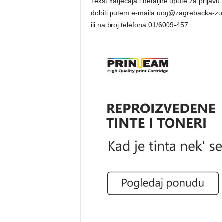
Tekst natječaja i detaljne upute za prijav
dobiti putem e-maila uog@zagrebacka-zu
ili na broj telefona 01/6009-457.