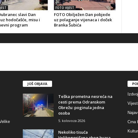
JEST
FOTO VIJEST
ubranec slavi Dan
FOTO Obilježen Dan pobjede
uz hodočašće, misu i
uz polaganje vijenaca i doček
nevni program
Branka Šubića
JOŠ OBJAVA
PO
Izdvo
Teška prometna nesreća na
cesti prema Odranskom
Vijest
Obrežu: poginula jedna
osoba
Najav
5. kolovoza 2026
Velike
Crna 
Kultu
Nekoliko tisuća
Velikogoričana zbog kvara