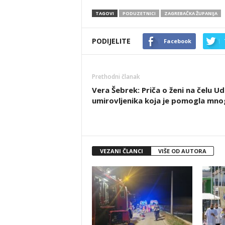
TAGOVI
PODUZETNICI
ZAGREBAČKA ŽUPANIJA
PODIJELITE
Facebook
Prethodni članak
Vera Šebrek: Priča o ženi na čelu U
umirovljenika koja je pomogla mn
VEZANI ČLANCI
VIŠE OD AUTORA