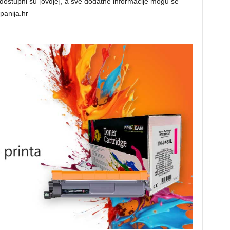
u dostupni su [ovdje], a sve dodatne informacije mogu se
panija.hr