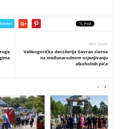
Twitter
Idući članak
druge
Velikogorička destilerija Gavran zlatna
ogima
na međunarodnom ocjenjivanju
alkoholnih pića