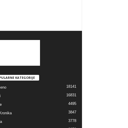
PULARNE KATEGORIJE
18141
jeno
16831
i
4495
e
3847
Kronika
3778
ra