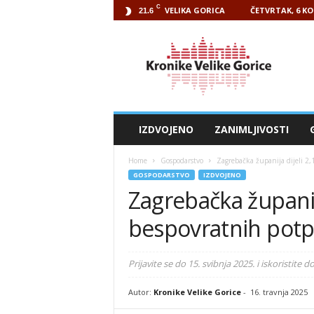
C
VELIKA GORICA
ČETVRTAK, 6 KO
21.6
Kronike
Velike
Gorice
IZDVOJENO
ZANIMLJIVOSTI
Home
Gospodarstvo
Zagrebačka županija dijeli 2
GOSPODARSTVO
IZDVOJENO
Zagrebačka županija
bespovratnih pot
Prijavite se do 15. svibnja 2025. i iskoristite 
Autor:
Kronike Velike Gorice
-
16. travnja 2025