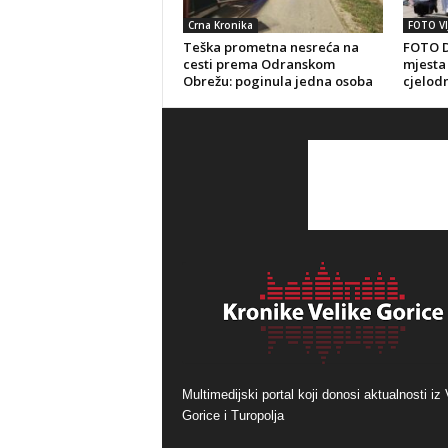
Crna Kronika
FOTO VI
Teška prometna nesreća na
FOTO D
cesti prema Odranskom
mjesta 
Obrežu: poginula jedna osoba
cjelod
Multimedijski portal koji donosi aktualnosti iz 
Gorice i Turopolja