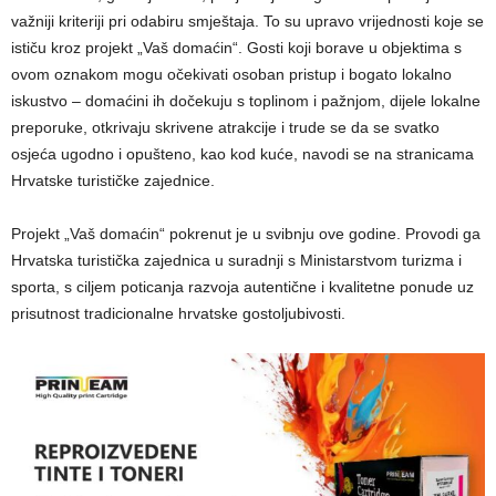
važniji kriteriji pri odabiru smještaja. To su upravo vrijednosti koje se
ističu kroz projekt „Vaš domaćin“. Gosti koji borave u objektima s
ovom oznakom mogu očekivati osoban pristup i bogato lokalno
iskustvo – domaćini ih dočekuju s toplinom i pažnjom, dijele lokalne
preporuke, otkrivaju skrivene atrakcije i trude se da se svatko
osjeća ugodno i opušteno, kao kod kuće, navodi se na stranicama
Hrvatske turističke zajednice.
Projekt „Vaš domaćin“ pokrenut je u svibnju ove godine. Provodi ga
Hrvatska turistička zajednica u suradnji s Ministarstvom turizma i
sporta, s ciljem poticanja razvoja autentične i kvalitetne ponude uz
prisutnost tradicionalne hrvatske gostoljubivosti.