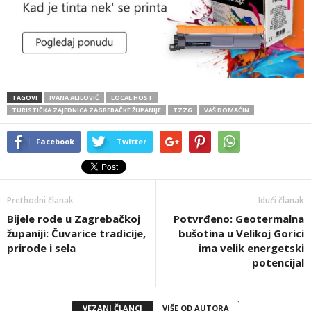
TAGOVI
IVANA ALILOVIĆ
LOCAL HOST
TURISTIČKA ZAJEDNICA ZAGREBAČKE ŽUPANIJE
TZZG
VAŠ DOMAĆIN
Facebook
Twitter
Prethodni članak
Idući članak
Bijele rode u Zagrebačkoj
Potvrđeno: Geotermalna
županiji: Čuvarice tradicije,
bušotina u Velikoj Gorici
prirode i sela
ima velik energetski
potencijal
VEZANI ČLANCI
VIŠE OD AUTORA