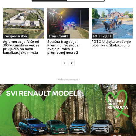
Gospodarstvo
Crna Kronika
FOTO VIJEST
Aglomeracija: Više od
Strašna tragedija:
FOTO U tijeku uređenje
300 kućanstava već se
Preminuli vozačica i
pločnika u Školskoj ulici
priključilo na novu
dvoje putnika u
kanalizacijsku mrežu
prometnoj nesreći
- Advertisement -