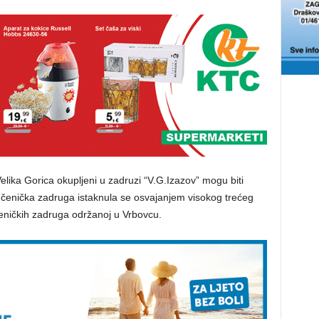
elika Gorica okupljeni u zadruzi “V.G.Izazov” mogu biti
učenička zadruga istaknula se osvajanjem visokog trećeg
eničkih zadruga održanoj u Vrbovcu.