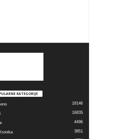
PULARNE KATEGORIJE
18146
jeno
16835
i
4496
e
3851
Kronika