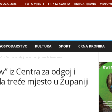
VOZA, 2026
FOTO VIJESTI
FRIK IZ KVARTA
KNJIGA TJEDNA
VIDEO VI
GOSPODARSTVO
KULTURA
SPORT
CRNA KRONIKA
” iz Centra za odgoj i obrazovanje osvojila treće mjesto...
v” iz Centra za odgoj i
la treće mjesto u Županiji