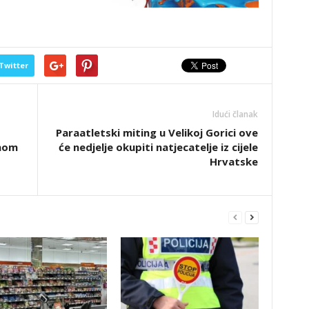
Twitter
Idući članak
Paraatletski miting u Velikoj Gorici ove
tnom
će nedjelje okupiti natjecatelje iz cijele
Hrvatske