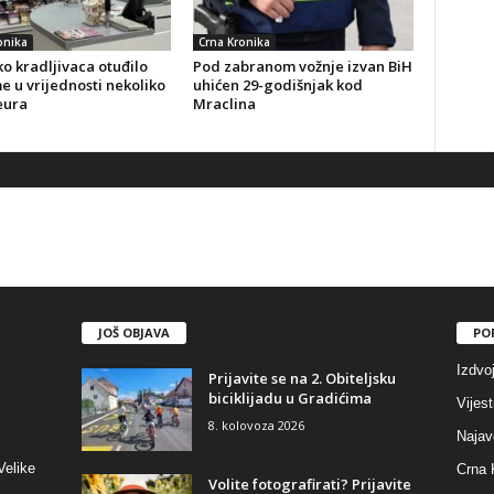
onika
Crna Kronika
o kradljivaca otuđilo
Pod zabranom vožnje izvan BiH
 u vrijednosti nekoliko
uhićen 29-godišnjak kod
eura
Mraclina
JOŠ OBJAVA
PO
Izdvo
Prijavite se na 2. Obiteljsku
biciklijadu u Gradićima
Vijest
8. kolovoza 2026
Najav
Velike
Crna 
Volite fotografirati? Prijavite