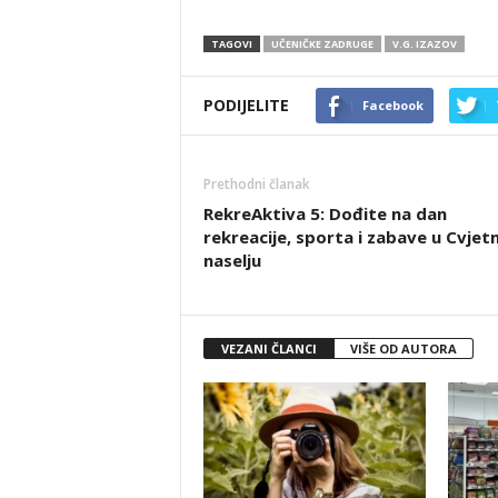
TAGOVI
UČENIČKE ZADRUGE
V.G. IZAZOV
PODIJELITE
Facebook
Prethodni članak
RekreAktiva 5: Dođite na dan
rekreacije, sporta i zabave u Cvje
naselju
VEZANI ČLANCI
VIŠE OD AUTORA