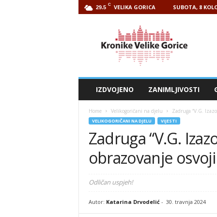
C
VELIKA GORICA
SUBOTA, 8 KOLO
29.5
Kronike
Velike
Gorice
IZDVOJENO
ZANIMLJIVOSTI
Home
Velikogoričani na djelu
Zadruga “V.G. Izazov
VELIKOGORIČANI NA DJELU
VIJESTI
Zadruga “V.G. Izazo
obrazovanje osvoji
Odličan uspjeh!
Autor:
Katarina Drvodelić
-
30. travnja 2024