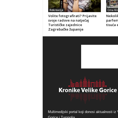
Rekreacija
Crna Kr
Volite fotografirati? Prijavite
Nekolik
svoje radove na natječaj
parfeme
Turističke zajednice
tisuća 
Zagrebačke županije
Multimedijski portal koji donosi aktualnosti iz 
Gorice i Turopolja