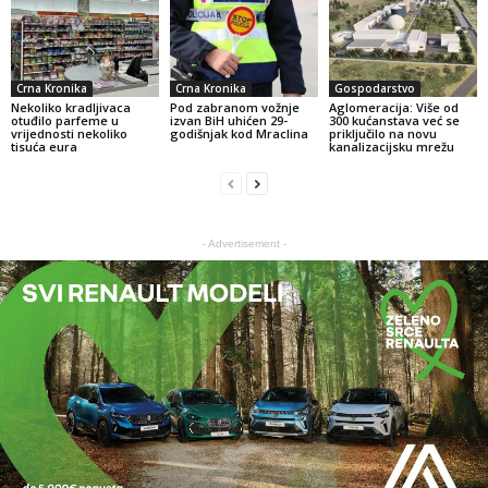
Crna Kronika
Crna Kronika
Gospodarstvo
Nekoliko kradljivaca
Pod zabranom vožnje
Aglomeracija: Više od
otuđilo parfeme u
izvan BiH uhićen 29-
300 kućanstava već se
vrijednosti nekoliko
godišnjak kod Mraclina
priključilo na novu
tisuća eura
kanalizacijsku mrežu
- Advertisement -