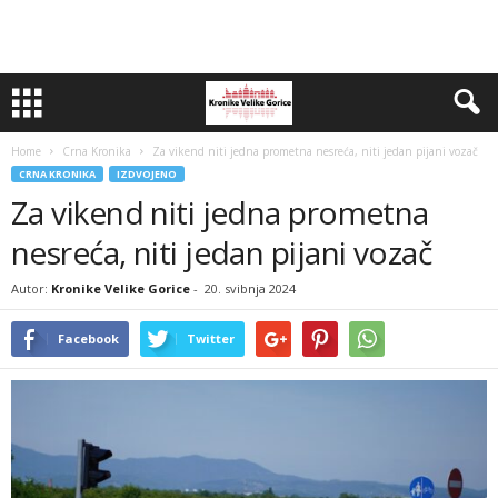
Home
Crna Kronika
Za vikend niti jedna prometna nesreća, niti jedan pijani vozač
CRNA KRONIKA
IZDVOJENO
Za vikend niti jedna prometna
nesreća, niti jedan pijani vozač
Autor:
Kronike Velike Gorice
-
20. svibnja 2024
Facebook
Twitter