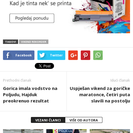
TAGOVI
VIKEND REKORDER
Facebook
Twitter
Prethodni članak
Idući članak
Gorica imala vodstvo na
Uspješan vikend za goričke
Poljudu, Hajduk
maratonce, četiri puta
preokrenuo rezultat
slavili na postolju
VEZANI ČLANCI
VIŠE OD AUTORA