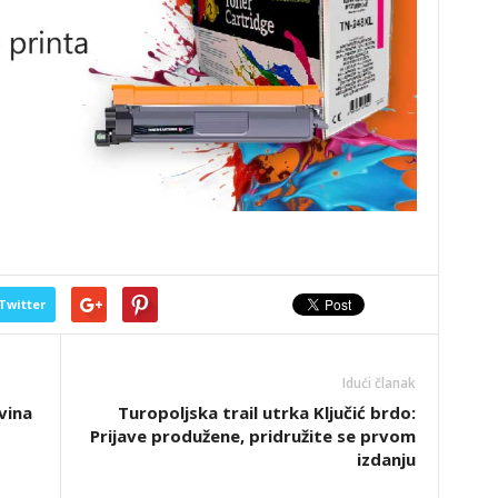
Twitter
Idući članak
vina
Turopoljska trail utrka Ključić brdo:
Prijave produžene, pridružite se prvom
izdanju