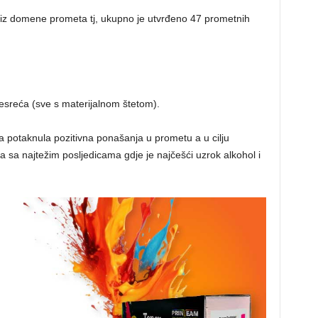
a iz domene prometa tj, ukupno je utvrđeno 47 prometnih
esreća (sve s materijalnom štetom).
 potaknula pozitivna ponašanja u prometu a u cilju
sa najtežim posljedicama gdje je najčešći uzrok alkohol i