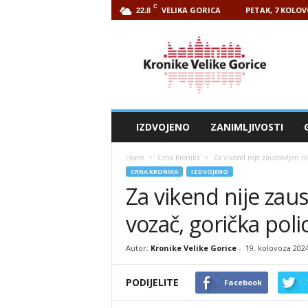
C
VELIKA GORICA
PETAK, 7 KOLOV
22.8
Kronike
Velike
Gorice
IZDVOJENO
ZANIMLJIVOSTI
Home
Crna Kronika
Za vikend nije zaustavljen nij
CRNA KRONIKA
IZDVOJENO
Za vikend nije zaus
vozač, gorička poli
Autor:
Kronike Velike Gorice
-
19. kolovoza 202
PODIJELITE
Facebook