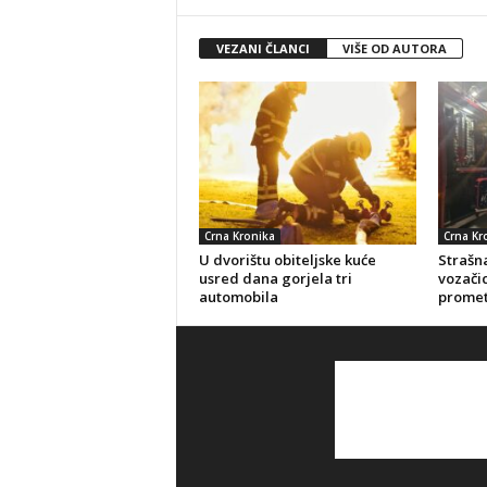
VEZANI ČLANCI
VIŠE OD AUTORA
Crna Kronika
Crna Kr
U dvorištu obiteljske kuće
Strašna
usred dana gorjela tri
vozačic
automobila
promet