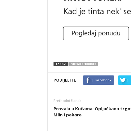
TAGOVI
VIKEND REKORDER
PODIJELITE
Facebook
Prethodni članak
Provala u Kučama: Opljačkana trgo
Mlin i pekare