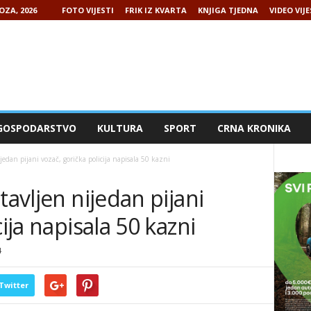
OZA, 2026
FOTO VIJESTI
FRIK IZ KVARTA
KNJIGA TJEDNA
VIDEO VIJE
GOSPODARSTVO
KULTURA
SPORT
CRNA KRONIKA
edan pijani vozač, gorička policija napisala 50 kazni
tavljen nijedan pijani
cija napisala 50 kazni
4
Twitter