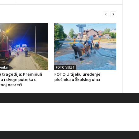
onika
FOTO VIJEST
 tragedija: Preminuli
FOTO U tijeku uređenje
a i dvoje putnika u
pločnika u Školskoj ulici
noj nesreći