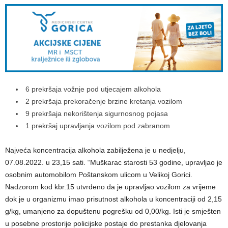
6 prekršaja vožnje pod utjecajem alkohola
2 prekršaja prekoračenje brzine kretanja vozilom
9 prekršaja nekorištenja sigurnosnog pojasa
1 prekršaj upravljanja vozilom pod zabranom
Najveća koncentracija alkohola zabilježena je u nedjelju,
07.08.2022. u 23,15 sati. “Muškarac starosti 53 godine, upravljao je
osobnim automobilom Poštanskom ulicom u Velikoj Gorici.
Nadzorom kod kbr.15 utvrđeno da je upravljao vozilom za vrijeme
dok je u organizmu imao prisutnost alkohola u koncentraciji od 2,15
g/kg, umanjeno za dopuštenu pogrešku od 0,00/kg. Isti je smješten
u posebne prostorije policijske postaje do prestanka djelovanja