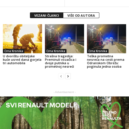
VEZANI ČLANCI
VIŠE OD AUTORA
Crna Kronika
Crna Kronika
Crna Kronika
U dvorištu obiteljske
Strašna tragedija:
Teška prometna
kuće usred dana gorjela
Preminuli vozačica i
nesreća na cesti prema
tri automobila
dvoje putnika u
Odranskom Obrežu:
prometnoj nesreći
poginula jedna osoba
- Advertisement -