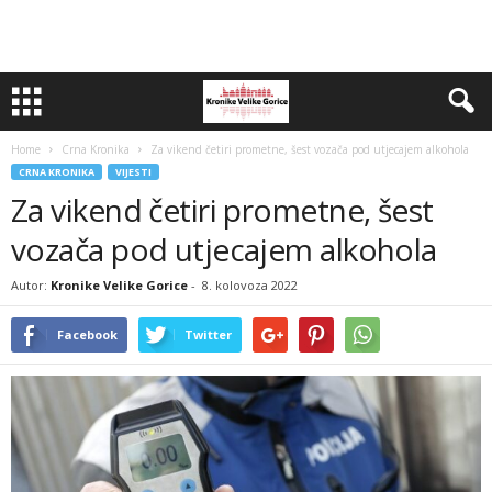
Home
Crna Kronika
Za vikend četiri prometne, šest vozača pod utjecajem alkohola
CRNA KRONIKA
VIJESTI
Za vikend četiri prometne, šest
vozača pod utjecajem alkohola
Autor:
Kronike Velike Gorice
-
8. kolovoza 2022
Facebook
Twitter