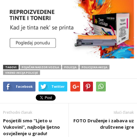
TAGOVI
POJAČAN NADZOR VOZILA
POLICIJA
POLICIJSKA AKCIJA
VIKEND AKCIJA POLICIJE
Facebook
Twitter
Prethodni članak
Idući članak
Posjetili smo “Ljeto u
FOTO Druženje i zabava uz
Vukovini”, najbolje ljetno
društvene igre
osvježenje u gradu!