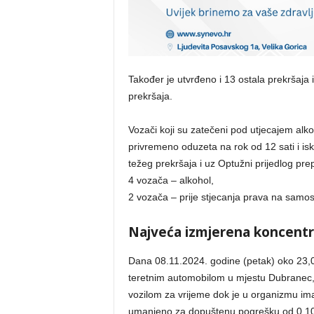
Također je utvrđeno i 13 ostala prekršaja
prekršaja.
Vozači koji su zatečeni pod utjecajem alko
privremeno oduzeta na rok od 12 sati i is
težeg prekršaja i uz Optužni prijedlog prep
4 vozača – alkohol,
2 vozača – prije stjecanja prava na samost
Najveća izmjerena koncentra
Dana 08.11.2024. godine (petak) oko 23,08
teretnim automobilom u mjestu Dubranec, 
vozilom za vrijeme dok je u organizmu imao
umanjeno za dopuštenu pogrešku od 0,10 g