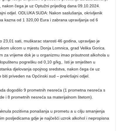
, nakon čega je uz Optužni prijedlog dana 09.10.2024.
ajni odjel. ODLUKA SUDA: Nakon saslušanja, okrivljenik
a kazna od 1 320,00 Eura i zabrana upravljanja od 6
 23,01 sati, muškarac starosti 46 godina, upravljao je
skom ulicom u mjestu Donja Lomnica, grad Velika Gorica.
m za vrijeme dok je u organizmu imao prisutnost alkohola u
dopuštenu pogrešku od 0,10 g/kg,. Isti je smješten u
stanka djelovanja opojnog sredstva, nakon čega će uz
biti priveden na Općinski sud – prekršajni odjel.
enda dogodilo 9 prometnih nesreća (1 prometna nesreća s
de i 8 prometnih nesreća sa materijalnom štetom).
aknula pozitivna ponašanja u prometu a u cilju smanjenja
m posljedicama gdje je najčešći uzrok alkohol i nepropisna