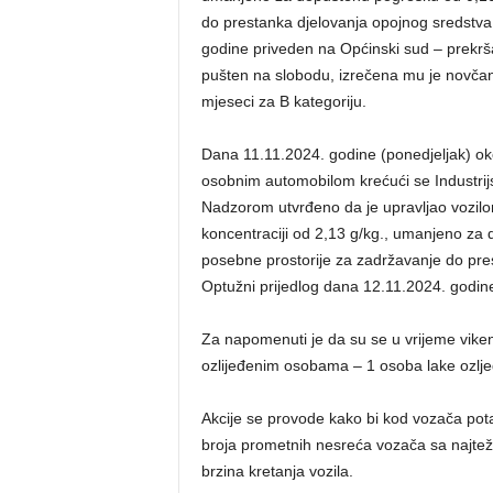
do prestanka djelovanja opojnog sredstva
godine priveden na Općinski sud – prekrš
pušten na slobodu, izrečena mu je novčan
mjeseci za B kategoriju.
Dana 11.11.2024. godine (ponedjeljak) oko
osobnim automobilom krećući se Industrij
Nadzorom utvrđeno da je upravljao vozilo
koncentraciji od 2,13 g/kg., umanjeno za 
posebne prostorije za zadržavanje do pre
Optužni prijedlog dana 12.11.2024. godine 
Za napomenuti je da su se u vrijeme vik
ozlijeđenim osobama – 1 osoba lake ozlje
Akcije se provode kako bi kod vozača pot
broja prometnih nesreća vozača sa najteži
brzina kretanja vozila.