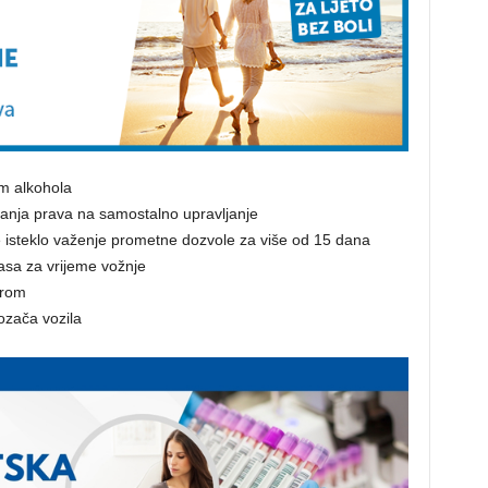
em alkohola
ecanja prava na samostalno upravljanje
e isteklo važenje prometne dozvole za više od 15 dana
asa za vrijeme vožnje
erom
ozača vozila