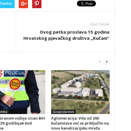
Twitter
Idući članak
Ovog petka proslava 15 godina
Hrvatskog pjevačkog društva „Kučani“
onika
Gospodarstvo
branom vožnje izvan BiH
Aglomeracija: Više od 300
 29-godišnjak kod
kućanstava već se priključilo na
na
novu kanalizacijsku mrežu