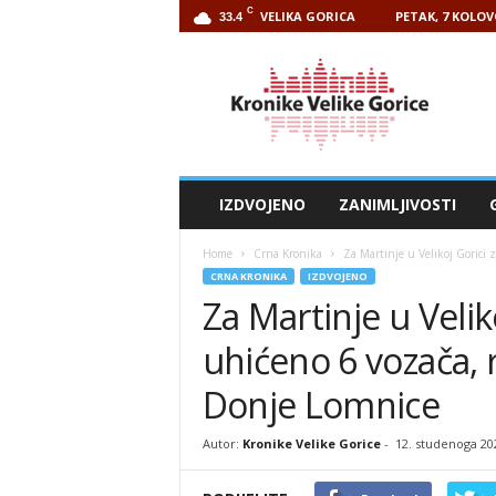
C
VELIKA GORICA
PETAK, 7 KOLOV
33.4
Kronike
Velike
Gorice
IZDVOJENO
ZANIMLJIVOSTI
Home
Crna Kronika
Za Martinje u Velikoj Gorici z
CRNA KRONIKA
IZDVOJENO
Za Martinje u Velik
uhićeno 6 vozača, 
Donje Lomnice
Autor:
Kronike Velike Gorice
-
12. studenoga 20