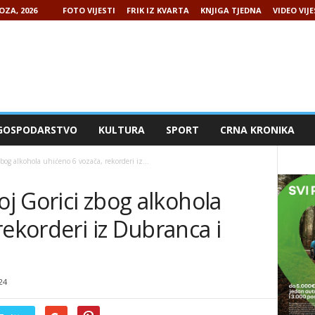
OZA, 2026
FOTO VIJESTI
FRIK IZ KVARTA
KNJIGA TJEDNA
VIDEO VIJE
GOSPODARSTVO
KULTURA
SPORT
CRNA KRONIKA
bog alkohola uhićeno 6 vozača, rekorderi iz...
oj Gorici zbog alkohola
rekorderi iz Dubranca i
24