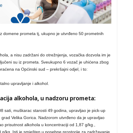
 iz domene prometa tj, ukupno je utvrđeno 50 prometnih
hola, a nisu zadržani do otrežnjenja, vozačka dozvola im je
ključeni su iz prometa. Sveukupno 6 vozač je uhićena zbog
raćena na Općinski sud – prekršajni odjel, i to:
alno upravljanje i alkohol.
cija alkohola, u nadzoru prometa:
 sati, muškarac starosti 49 godina, upravljao je pick-up
grad Velika Gorica. Nadzorom utvrđeno da je upravljao
 prisutnost alkohola u koncentraciji od 1,87 g/kg.,
/kg. Isti je smješten u posebne prostorije za zadržavanje