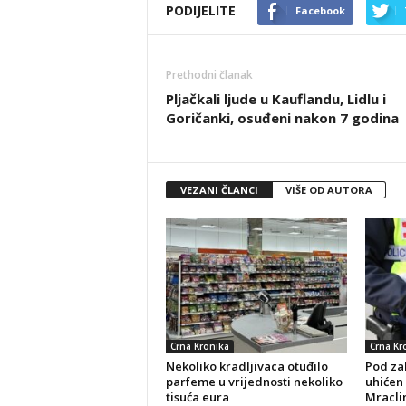
PODIJELITE
Facebook
Prethodni članak
Pljačkali ljude u Kauflandu, Lidlu i
Goričanki, osuđeni nakon 7 godina
VEZANI ČLANCI
VIŠE OD AUTORA
Crna Kronika
Crna Kr
Nekoliko kradljivaca otuđilo
Pod za
parfeme u vrijednosti nekoliko
uhićen
tisuća eura
Mracli