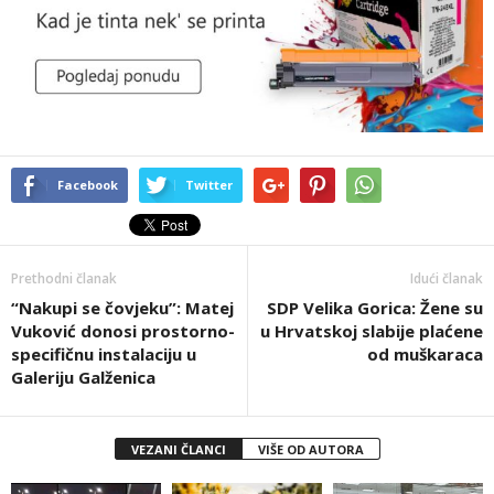
Facebook
Twitter
Prethodni članak
Idući članak
“Nakupi se čovjeku”: Matej
SDP Velika Gorica: Žene su
Vuković donosi prostorno-
u Hrvatskoj slabije plaćene
specifičnu instalaciju u
od muškaraca
Galeriju Galženica
VEZANI ČLANCI
VIŠE OD AUTORA