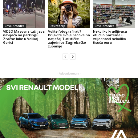
Crna Kronika
Rekreacija
Crna Kronika
VIDEO Masovna tučnjava
Volite fotografirati?
Nekoliko kradljivaca
navijača na parkingu
Prijavite svoje radove na
otuđilo parfeme u
Zračne luke u Velikoj
natječaj Turističke
vrijednosti nekoliko
Gorici
zajednice Zagrebačke
tisuća eura
županije
- Advertisement -