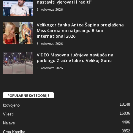
nastaviti vjerovati i raditi”
9. kolovoza 2026
Velikogoričanka Antea Šapina proglašena
Miss šarma na natjecanju Bikini
International 2026.
8. kolovoza 2026
VIDEO Masovna tučnjava navijača na
parkingu Zračne luke u Velikoj Gorici
8. kolovoza 2026
POPULARNE KATEGORIJE
18148
Izdvojeno
16836
Vijesti
4496
Najave
3852
Crna Kronika