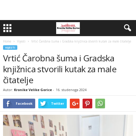
Home
Vijesti
Vrtić Čarobna šuma i Gradska knjižnica stvorili kutak za male čitatelje
VIJESTI
Vrtić Čarobna šuma i Gradska
knjižnica stvorili kutak za male
čitatelje
Autor:
Kronike Velike Gorice
-
16. studenoga 2024
Facebook
Twitter