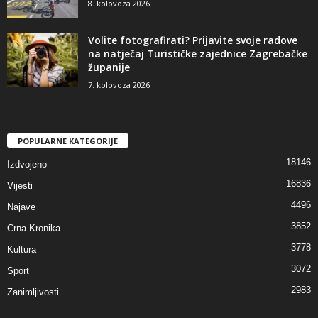
8. kolovoza 2026
Volite fotografirati? Prijavite svoje radove
na natječaj Turističke zajednice Zagrebačke
županije
7. kolovoza 2026
POPULARNE KATEGORIJE
18146
Izdvojeno
16836
Vijesti
4496
Najave
3852
Crna Kronika
3778
Kultura
3072
Sport
2983
Zanimljivosti