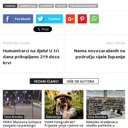
TAGOVI
AMBROZIJA
KOPRIVE
PELUD
PELUDNI KALENDAR
Facebook
Twitter
Prethodni članak
Idući članak
Humanitarci na djelu! U tri
Nema novozaraženih na
dana prikupljeno 219 doza
području cijele županije
krvi
VEZANI ČLANCI
VIŠE OD AUTORA
Crna Kronika
Rekreacija
Crna Kronika
VIDEO Masovna tučnjava
Volite fotografirati?
Nekoliko kradljivaca
navijača na parkingu
Prijavite svoje radove na
otuđilo parfeme u