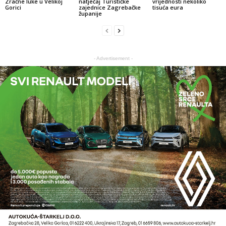
Zračne luke u Velikoj
natječaj Turističke
vrijednosti nekoliko
Gorici
zajednice Zagrebačke
tisuća eura
županije
- Advertisement -