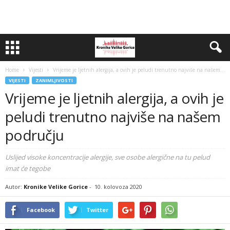
Home
Vijesti
Vrijeme je ljetnih alergija, a ovih je peludi trenutno najviše na našem...
VIJESTI
ZANIMLJIVOSTI
Vrijeme je ljetnih alergija, a ovih je
peludi trenutno najviše na našem
području
Uslijed visoke koncentracije alergije, sve osobe alergične na tu pelud
imat će tegobe
Autor:
Kronike Velike Gorice
-
10. kolovoza 2020
Facebook
Twitter