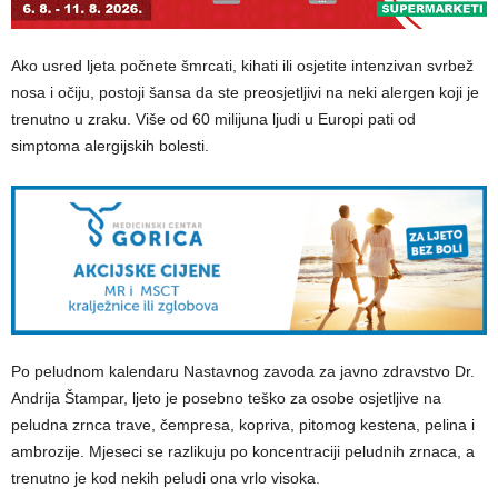
Ako usred ljeta počnete šmrcati, kihati ili osjetite intenzivan svrbež
nosa i očiju, postoji šansa da ste preosjetljivi na neki alergen koji je
trenutno u zraku. Više od 60 milijuna ljudi u Europi pati od
simptoma alergijskih bolesti.
Po peludnom kalendaru Nastavnog zavoda za javno zdravstvo Dr.
Andrija Štampar, ljeto je posebno teško za osobe osjetljive na
peludna zrnca trave, čempresa, kopriva, pitomog kestena, pelina i
ambrozije. Mjeseci se razlikuju po koncentraciji peludnih zrnaca, a
trenutno je kod nekih peludi ona vrlo visoka.