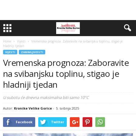
Home
Vijesti
Vremenska prognoza: Zaboravite na svibanjsku toplinu, stigao je
hladniji tjedan
VIJESTI
ZANIMLJIVOSTI
Vremenska prognoza: Zaboravite
na svibanjsku toplinu, stigao je
hladniji tjedan
U subotu će dnevna maksimalna biti samo 10°C
Autor:
Kronike Velike Gorice
-
5. svibnja 2025
Facebook
Twitter