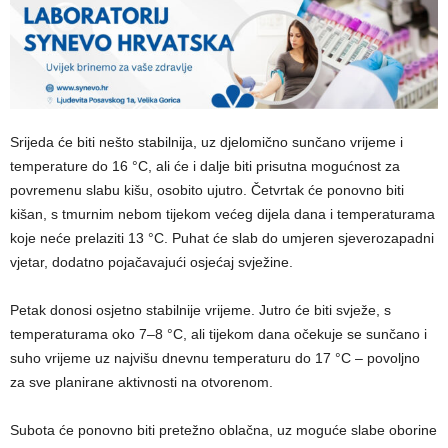
Srijeda će biti nešto stabilnija, uz djelomično sunčano vrijeme i
temperature do 16 °C, ali će i dalje biti prisutna mogućnost za
povremenu slabu kišu, osobito ujutro. Četvrtak će ponovno biti
kišan, s tmurnim nebom tijekom većeg dijela dana i temperaturama
koje neće prelaziti 13 °C. Puhat će slab do umjeren sjeverozapadni
vjetar, dodatno pojačavajući osjećaj svježine.
Petak donosi osjetno stabilnije vrijeme. Jutro će biti svježe, s
temperaturama oko 7–8 °C, ali tijekom dana očekuje se sunčano i
suho vrijeme uz najvišu dnevnu temperaturu do 17 °C – povoljno
za sve planirane aktivnosti na otvorenom.
Subota će ponovno biti pretežno oblačna, uz moguće slabe oborine