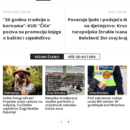
Prethodni članak
Idući članak
“20 godina tradicije u
Povezuje ljude i podsjeća ih
koricama”: KUD “Čiče”
na djetinjstvo: Kroz
poziva na promociju knjige
turopoljske štrukle Ivana
o baštini i zajedništvu
Belošević živi svoj kraj
VEZANI ČLANCI
VIŠE OD AUTORA
Rekreacija
Crna Kronika
Crna Kronika
Volite fotografirati?
Nekoliko kradljivaca
Pod zabranom vožnje
Prijavite svoje radove na
otuđilo parfeme u
izvan BiH uhićen 29-
natječaj Turističke
vrijednosti nekoliko
godišnjak kod Mraclina
zajednice Zagrebačke
tisuća eura
županije