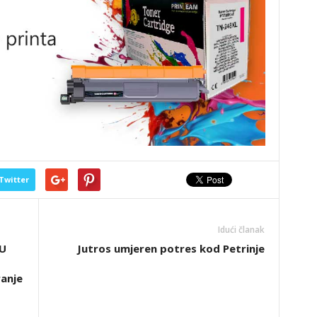
Twitter
Idući članak
 U
Jutros umjeren potres kod Petrinje
anje