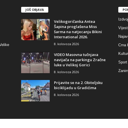
JOŠ OBJAVA
PO
Izdvo
Velikogoričanka Antea
Šapina proglašena Miss
Vijest
šarma na natjecanju Bikini
International 2026.
Najav
8. kolovoza 2026
Velike
Crna 
Kultu
VIDEO Masovna tučnjava
navijača na parkingu Zračne
Sport
luke u Velikoj Gorici
Zaniml
8. kolovoza 2026
Prijavite se na 2. Obiteljsku
biciklijadu u Gradićima
8. kolovoza 2026