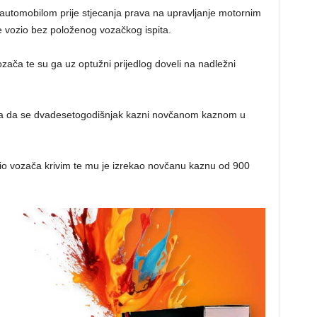
automobilom prije stjecanja prava na upravljanje motornim
je vozio bez položenog vozačkog ispita.
 vozača te su ga uz optužni prijedlog doveli na nadležni
žila da se dvadesetogodišnjak kazni novčanom kaznom u
asio vozača krivim te mu je izrekao novčanu kaznu od 900