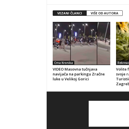
VEZANI ČLANCI
VIŠE OD AUTORA
Crna Kronika
Rekreac
VIDEO Masovna tučnjava
Volite 
navijača na parkingu Zračne
svoje r
luke u Velikoj Gorici
Turisti
Zagreb