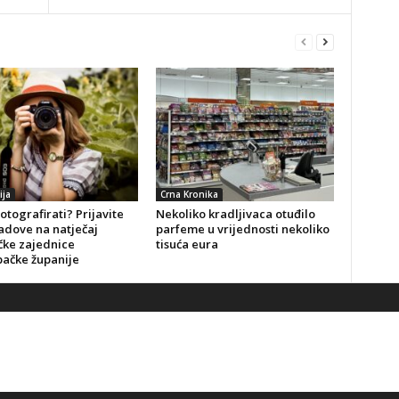
ija
Crna Kronika
fotografirati? Prijavite
Nekoliko kradljivaca otuđilo
adove na natječaj
parfeme u vrijednosti nekoliko
čke zajednice
tisuća eura
ačke županije