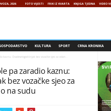
VOZA, 2026
FOTO VIJESTI
FRIK IZ KVARTA
KNJIGA TJEDNA
VIDEO VI
GOSPODARSTVO
KULTURA
SPORT
CRNA KRONIKA
dio kaznu: Dvadesetogodišnjak bez vozačke sjeo za volan...
ole pa zaradio kaznu:
k bez vozačke sjeo za
vno na sudu