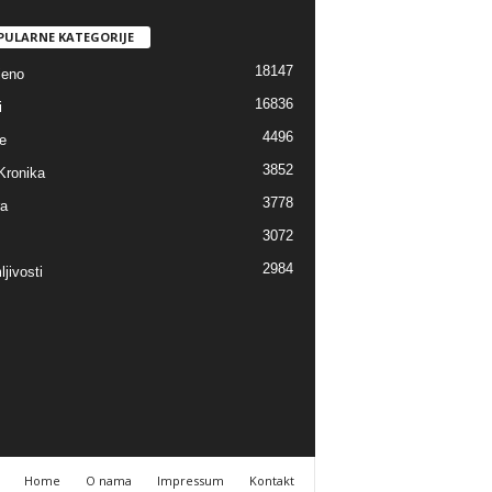
PULARNE KATEGORIJE
18147
jeno
16836
i
4496
e
3852
Kronika
3778
ra
3072
2984
jivosti
Home
O nama
Impressum
Kontakt