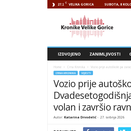
C
VELIKA GORICA
SUBOTA, 8 KOLO
27.1
Kronike
Velike
Gorice
IZDVOJENO
ZANIMLJIVOSTI
Home
Crna Kronika
Vozio prije autoškole pa zara
CRNA KRONIKA
VIJESTI
Vozio prije autošk
Dvadesetogodišnja
volan i završio ra
Autor:
Katarina Drvodelić
-
27. svibnja 2026