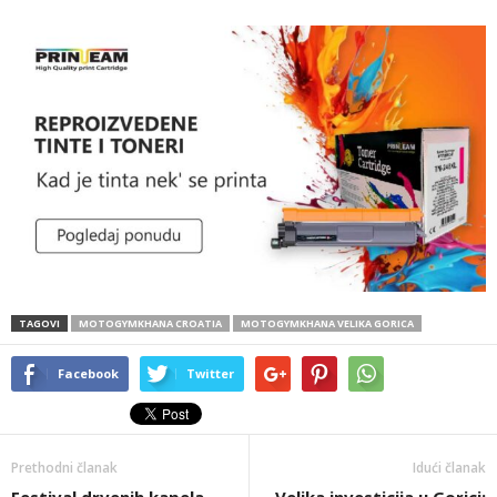
TAGOVI
MOTOGYMKHANA CROATIA
MOTOGYMKHANA VELIKA GORICA
Facebook
Twitter
Prethodni članak
Idući članak