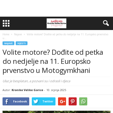
Home
Najave
Volite motore? Dođite od petka do nedjelje na 11. Europsko prvenstvo
u...
NAJAVE
VIJESTI
Volite motore? Dođite od petka
do nedjelje na 11. Europsko
prvenstvo u Motogymkhani
Ulaz je besplatan, a pozvani su i odrasli i djeca
Autor:
Kronike Velike Gorice
-
10. srpnja 2025
Facebook
Twitter