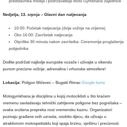
predstavnika medija i podržavatelja Moto Gymkhana zajednice
Nedjelja, 13. srpnja – Glavni dan natjecanja
10:00: Početak natjecanja (dvije vožnje na vrijeme)
Oko 16:00: Završetak natjecanja
Otprilike 30 minuta nakon završetka: Ceremonija proglašenja
pobjednika
Dođite podržati najbolje europske vozače i uživajte u vikendu
punom precizne vožnje, adrenalina i vrhunske atmosfere!
Lokacija:
Poligon Mičevec – Bugatti Rimac
Google karta
Motogymkhana je disciplina u kojoj motociklisti u što kraćem
vremenu savladavaju tehnički zahtjevne poligone bez pogrešaka –
svaka srušena prepreka nosi vremensku kaznu. Organizatori
pozivaju građane svih uzrasta, osobito djecu, da uživaju u
atraktivnom motospektaklu koji spaja brzinu, vještinu i preciznost.