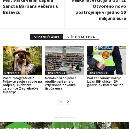
Festival drvenih kapela
Velika investicija u Gorici:
Sancta Barbara večeras u
Otvoreno novo
Buševcu
postrojenje vrijedno 50
milijuna eura
VEZANI ČLANCI
VIŠE OD AUTORA
Rekreacija
Crna Kronika
Crna Kronika
Volite fotografirati?
Nekoliko kradljivaca
Pod zabranom vožnje
Prijavite svoje radove na
otuđilo parfeme u
izvan BiH uhićen 29-
natječaj Turističke
vrijednosti nekoliko
godišnjak kod Mraclina
zajednice Zagrebačke
tisuća eura
županije
- Advertisement -