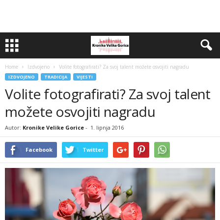
Home
Izdvojeno
Volite fotografirati? Za svoj talent možete osvojiti nagradu
IZDVOJENO
TRADICIJA
VIJESTI
Volite fotografirati? Za svoj talent
možete osvojiti nagradu
Autor:
Kronike Velike Gorice
-
1. lipnja 2016
Facebook
Twitter