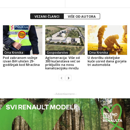
VEZANI ČLANCI
VIŠE OD AUTORA
Crna Kronika
Gospodarstvo
Crna Kronika
Pod zabranom vožnje
Aglomeracija: Više od
U dvorištu obiteljske
izvan BiH uhićen 29-
300 kućanstava već se
kuće usred dana gorjela
godišnjak kod Mraclina
priključilo na novu
tri automobila
kanalizacijsku mrežu
- Advertisement -