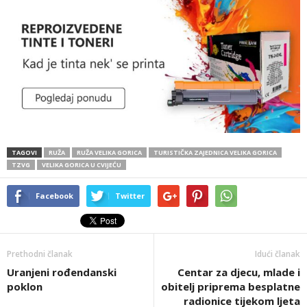
TAGOVI
RUŽA
RUŽA VELIKA GORICA
TURISTIČKA ZAJEDNICA VELIKA GORICA
TZVG
VELIKA GORICA U CVIJEĆU
Facebook
Twitter
Prethodni članak
Idući članak
Uranjeni rođendanski
Centar za djecu, mlade i
poklon
obitelj priprema besplatne
radionice tijekom ljeta