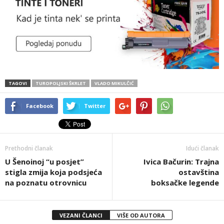
TAGOVI
TUROPOLJSKI ŠKRLET
VLADO MIKULČIĆ
Facebook
Twitter
Prethodni članak
Idući članak
U Šenoinoj “u posjet”
Ivica Bačurin: Trajna
stigla zmija koja podsjeća
ostavština
na poznatu otrovnicu
boksačke legende
VEZANI ČLANCI
VIŠE OD AUTORA