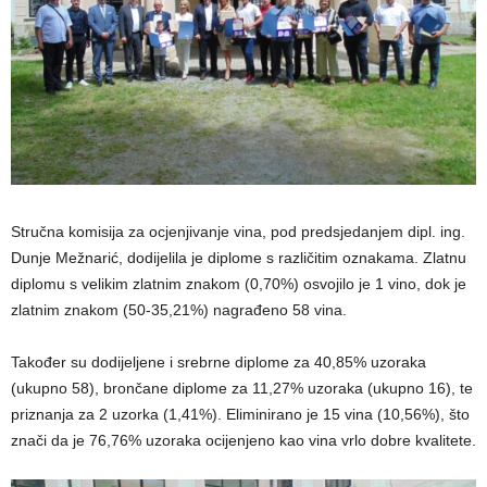
Stručna komisija za ocjenjivanje vina, pod predsjedanjem dipl. ing.
Dunje Mežnarić, dodijelila je diplome s različitim oznakama. Zlatnu
diplomu s velikim zlatnim znakom (0,70%) osvojilo je 1 vino, dok je
zlatnim znakom (50-35,21%) nagrađeno 58 vina.
Također su dodijeljene i srebrne diplome za 40,85% uzoraka
(ukupno 58), brončane diplome za 11,27% uzoraka (ukupno 16), te
priznanja za 2 uzorka (1,41%). Eliminirano je 15 vina (10,56%), što
znači da je 76,76% uzoraka ocijenjeno kao vina vrlo dobre kvalitete.