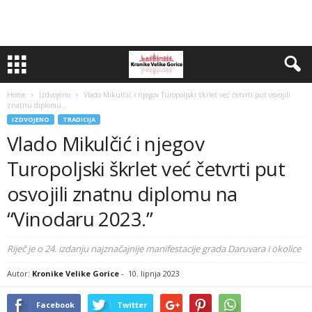
Home
Izdvojeno
Vlado Mikulčić i njegov Turopoljski škrlet već četvrti put osvojili
znatnu diplomu...
IZDVOJENO
TRADICIJA
Vlado Mikulčić i njegov
Turopoljski škrlet već četvrti put
osvojili znatnu diplomu na
“Vinodaru 2023.”
Riječ je o 24. izdanju najznačajnije manifestacije grada Daruvara i okolice
Autor:
Kronike Velike Gorice
-
10. lipnja 2023
Facebook
Twitter