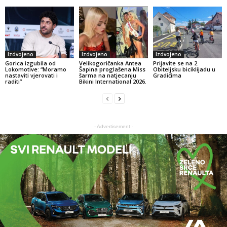
Izdvojeno
Izdvojeno
Izdvojeno
Gorica izgubila od
Velikogoričanka Antea
Prijavite se na 2.
Lokomotive: “Moramo
Šapina proglašena Miss
Obiteljsku biciklijadu u
nastaviti vjerovati i
šarma na natjecanju
Gradićima
raditi”
Bikini International 2026.
- Advertisement -