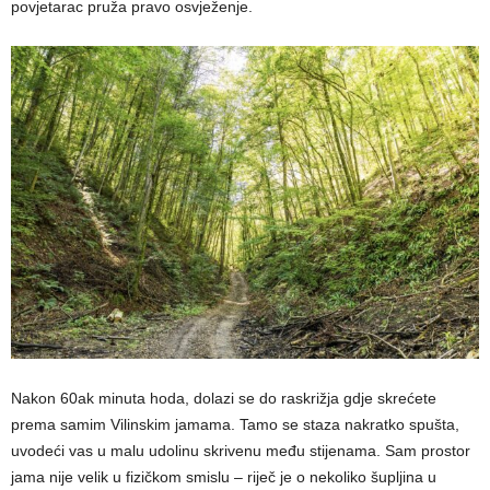
povjetarac pruža pravo osvježenje.
Nakon 60ak minuta hoda, dolazi se do raskrižja gdje skrećete
prema samim Vilinskim jamama. Tamo se staza nakratko spušta,
uvodeći vas u malu udolinu skrivenu među stijenama. Sam prostor
jama nije velik u fizičkom smislu – riječ je o nekoliko šupljina u