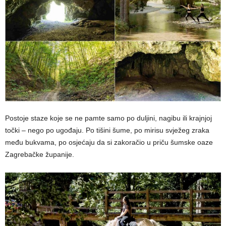
Postoje staze koje se ne pamte samo po duljini, nagibu ili krajnjoj
točki – nego po ugođaju. Po tišini šume, po mirisu svježeg zraka
među bukvama, po osjećaju da si zakoračio u priču šumske oaze
Zagrebačke županije.