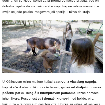
godina, čiji se klopot koristi za pripremu domaćeg brašna. Već pri
dolasku osjetite da ste zakoračili u svijet koji ne robuje vremenu –
ovdje se jede polako, razgovara još sporije, i uživa do kraja.
U Kršlinovom mlinu možete kušati
pastrvu iz vlastitog uzgoja
,
koja skače doslovno tik uz vašu terasu,
gulaš od divljači
,
buncek
,
pečenu patku
,
lungić s krumpirovim policama
, razne domaće
juhe i likere. Posebnost su i
domaći kruhovi
– od heljde, pira,
kukuruza – te povrće iz vlastitog vrta. Porcije su velike, ali još veća