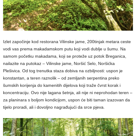
Izlet započinje kod restorana Vilinske jame, 200tinjak metara ceste
vodi vas prema makadamskom putu koji vodi dublje u šumu. Na
samom početku makadama, koji se proteže uz potok Breganica,
nailazite na putokaz – Vilinske jame, Noršić Selo, Noršićka
Plešivica. Od tog trenutka staza dobiva na ozbiljnosti: uspon je
konstantan, a teren raznolik – od zemljanih serpentina preko
šumskih korijenja do kamenitih dijelova koji traže čvrst korak i
koncentraciju. Ovo nije lagana šetnja, ali nije ni neprohodan teren –
za planinara s boljom kondicijom, uspon će biti taman izazovan da
tijelo proradi, ali i dovoljno nagrađujući da srce pjeva.