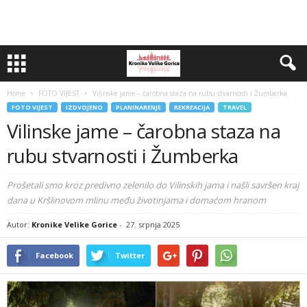
Home
FOTO VIJEST
Vilinske jame – čarobna staza na rubu stvarnosti i Žumberka
FOTO VIJEST
IZDVOJENO
PLANINARENJE
REKREACIJA
TRAVEL
Vilinske jame – čarobna staza na
rubu stvarnosti i Žumberka
Prošetali smo kroz predivno zelenilo do Vilinskih jama i našli savršen kraj
dana u Kršlinovom mlinu među životinjama i domaćom hranom
Autor:
Kronike Velike Gorice
-
27. srpnja 2025
Facebook
Twitter