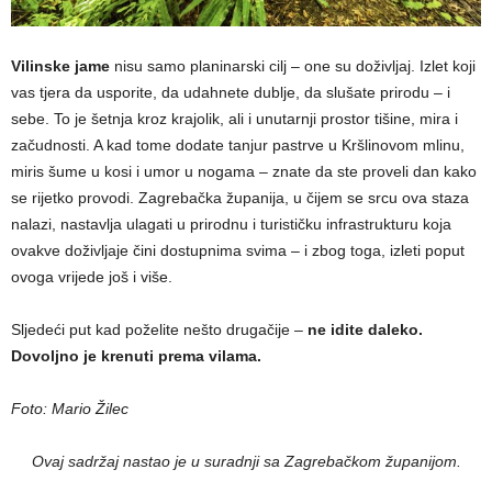
Vilinske jame
nisu samo planinarski cilj – one su doživljaj. Izlet koji
vas tjera da usporite, da udahnete dublje, da slušate prirodu – i
sebe. To je šetnja kroz krajolik, ali i unutarnji prostor tišine, mira i
začudnosti. A kad tome dodate tanjur pastrve u Kršlinovom mlinu,
miris šume u kosi i umor u nogama – znate da ste proveli dan kako
se rijetko provodi. Zagrebačka županija, u čijem se srcu ova staza
nalazi, nastavlja ulagati u prirodnu i turističku infrastrukturu koja
ovakve doživljaje čini dostupnima svima – i zbog toga, izleti poput
ovoga vrijede još i više.
Sljedeći put kad poželite nešto drugačije –
ne idite daleko.
Dovoljno je krenuti prema vilama.
Foto: Mario Žilec
Ovaj sadržaj nastao je u suradnji sa Zagrebačkom županijom.