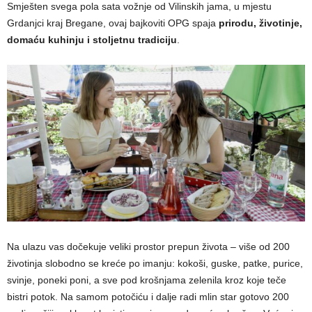
Smješten svega pola sata vožnje od Vilinskih jama, u mjestu
Grdanjci kraj Bregane, ovaj bajkoviti OPG spaja
prirodu, životinje,
domaću kuhinju i stoljetnu tradiciju
.
Na ulazu vas dočekuje veliki prostor prepun života – više od 200
životinja slobodno se kreće po imanju: kokoši, guske, patke, purice,
svinje, poneki poni, a sve pod krošnjama zelenila kroz koje teče
bistri potok. Na samom potočiću i dalje radi mlin star gotovo 200