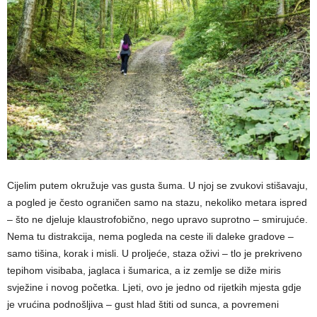
Cijelim putem okružuje vas gusta šuma. U njoj se zvukovi stišavaju,
a pogled je često ograničen samo na stazu, nekoliko metara ispred
– što ne djeluje klaustrofobično, nego upravo suprotno – smirujuće.
Nema tu distrakcija, nema pogleda na ceste ili daleke gradove –
samo tišina, korak i misli. U proljeće, staza oživi – tlo je prekriveno
tepihom visibaba, jaglaca i šumarica, a iz zemlje se diže miris
svježine i novog početka. Ljeti, ovo je jedno od rijetkih mjesta gdje
je vrućina podnošljiva – gust hlad štiti od sunca, a povremeni