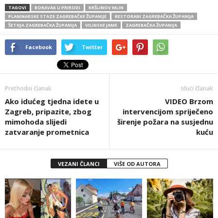
TAGOVI
BORAVAK U PRIRODI
KRŠLINOV MLIN
PLANINARSKE STAZE ZAGREBAČKE ŽUPANIJE
RESTORANI ZAGREBAČKA ŽUPANIJA
ŠETNJA ZAGREBAČKA ŽUPANIJA
VILINSKE JAME
ZAGREBAČKA ŽUPANIJA
Facebook
Twitter
Prethodni članak
Idući članak
Ako idućeg tjedna idete u
VIDEO Brzom
Zagreb, pripazite, zbog
intervencijom spriječeno
mimohoda slijedi
širenje požara na susjednu
zatvaranje prometnica
kuću
VEZANI ČLANCI
VIŠE OD AUTORA