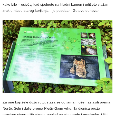
kako bilo – osjećaj kad sjednete na hladni kamen i udišete vlažan
zrak u hladu starog korijenja – je poseban. Gotovo duhovan.
Za one koji žele dužu rutu, staza se od jama može nastaviti prema
Noršić Selu i dalje prema Plešivičkom vrhu. Ta dionica pruža
prostore otvorenijih vizura, pogled na vinograde i proplanke, i čini