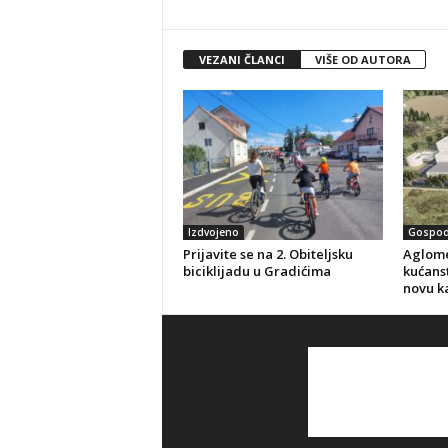
VEZANI ČLANCI
VIŠE OD AUTORA
Izdvojeno
Gospod
Prijavite se na 2. Obiteljsku
Aglome
biciklijadu u Gradićima
kućanst
novu k