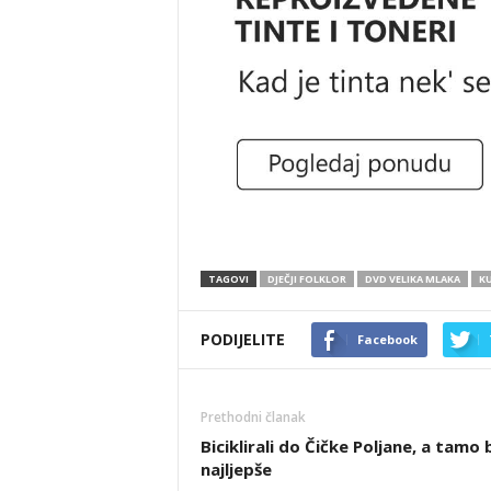
TAGOVI
DJEČJI FOLKLOR
DVD VELIKA MLAKA
KU
PODIJELITE
Facebook
Prethodni članak
Biciklirali do Čičke Poljane, a tamo b
najljepše