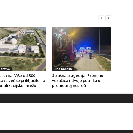
arstvo
Crna Kronika
racija: Više od 300
Strašna tragedija: Preminuli
ava već se priključilo na
vozačica i dvoje putnika u
analizacijsku mrežu
prometnoj nesreći