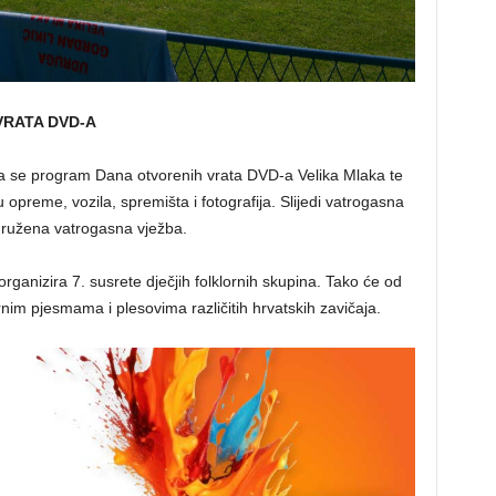
VRATA DVD-A
ja se program Dana otvorenih vrata DVD-a Velika Mlaka te
u opreme, vozila, spremišta i fotografija. Slijedi vatrogasna
družena vatrogasna vježba.
rganizira 7. susrete dječjih folklornih skupina. Tako će od
rnim pjesmama i plesovima različitih hrvatskih zavičaja.