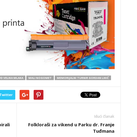
D VELIKA MLAKA
MALI NOGOMET
MEMORIJALNI TURNIR GORDAN LIKIĆ
Twitter
Idući članak
irali
Folkloraši za vikend u Parku dr. Franje
Tuđmana