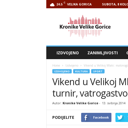
C
VELIKA GORICA
SUBOTA, 8 KOLO
24.5
Kronike
Velike
Gorice
IZDVOJENO
ZANIMLJIVOSTI
Home
Izdvojeno
Vikend u Velikoj Mlaki: malonogom
IZDVOJENO
KULTURA
SPORT
Vikend u Velikoj 
turnir, vatrogastvo 
Autor:
Kronike Velike Gorice
-
13. svibnja 2014
PODIJELITE
Facebook