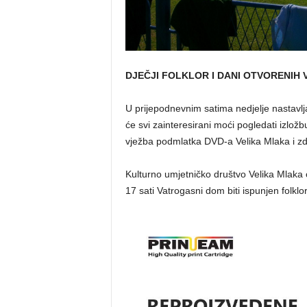
DJEČJI FOLKLOR I DANI OTVORENIH 
U prijepodnevnim satima nedjelje nastavl
će svi zainteresirani moći pogledati izložb
vježba podmlatka DVD-a Velika Mlaka i z
Kulturno umjetničko društvo Velika Mlaka o
17 sati Vatrogasni dom biti ispunjen folklo