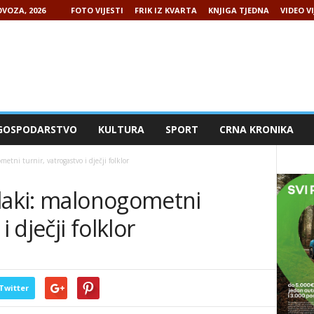
VOZA, 2026
FOTO VIJESTI
FRIK IZ KVARTA
KNJIGA TJEDNA
VIDEO VI
GOSPODARSTVO
KULTURA
SPORT
CRNA KRONIKA
etni turnir, vatrogastvo i dječji folklor
Mlaki: malonogometni
i dječji folklor
Twitter