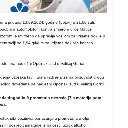
ena je dana 13.09.2024. godine (petak) u 21,50 sati.
e osobnim automobilom kontra smjerom ulice Matice
adzorom je utvrđeno da upravlja vozilom za vrijeme dok je u
ntraciji od 1,94 g/kg te za vrijeme dok nije koristio
oveden na nadležni Općinski sud u Velikoj Gorici.
enja uzoraka krvi i urina radi analize na prisutnost drogu
edlog dovedena na nadležni Općinski sud u Velikoj Gorici.
enda dogodilo 9 prometnih nesre
ć
a (7 s materijalnom
a).
otaknula pozitivna ponašanja u prometu, a u cilju
žim posljedicama gdje je najčešći uzrok alkohol i