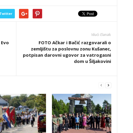
Twitter
Idući članak
 Evo
FOTO Ačkar i Bačić razgovarali o
zemljištu za poslovnu zonu Kušanec,
potpisan darovni ugovor za vatrogasni
dom u Šiljakovini