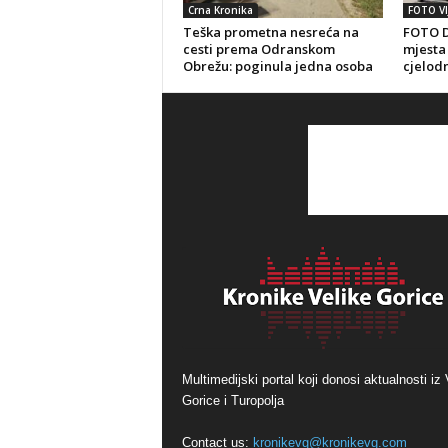
Crna Kronika
FOTO VI
Teška prometna nesreća na
FOTO D
cesti prema Odranskom
mjesta 
Obrežu: poginula jedna osoba
cjelod
Multimedijski portal koji donosi aktualnosti iz 
Gorice i Turopolja
Contact us:
kronikevg@kronikevg.com