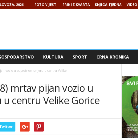
LOVOZA, 2026
FOTO VIJESTI
FRIK IZ KVARTA
KNJIGA TJEDNA
VIDEO 
GOSPODARSTVO
KULTURA
SPORT
CRNA KRONIKA
ijan vozio u suprotnom smjeru u centru Velike...
8) mrtav pijan vozio u
u centru Velike Gorice
Twitter