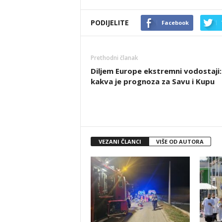
PODIJELITE
Facebook
Prethodni članak
Diljem Europe ekstremni vodostaji:
kakva je prognoza za Savu i Kupu
VEZANI ČLANCI
VIŠE OD AUTORA