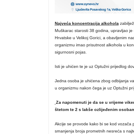
Najveća koncentracija alkohola
zabiljež
Muškarac starosti 38 godina, upravljao j
Hrvatske u Velikoj Gorici, a obavljenim n
organizmu imao prisutnost alkohola u konce
sigurnosni pojas.
Isti je uhićen te je uz Optužni prijedlog d
Jedna osoba je uhićena zbog odbijanja vađ
u organizmu nakon čega je uz Optužni prij
Za napomenuti je da se u vrijeme vik
štetom te 2 s lakše ozlijeđenim osobam
Akcije se provode kako bi se kod vozača p
smanjenja broja prometnih nesreća s najte