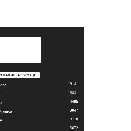
PULARNE KATEGORIJE
18141
jeno
16831
i
4495
e
3847
Kronika
3778
ra
3072