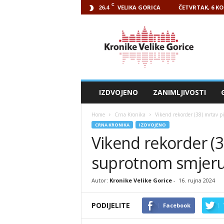
C
VELIKA GORICA
ČETVRTAK, 6 KO
26.4
Kronike
Velike
Gorice
IZDVOJENO
ZANIMLJIVOSTI
Home
Crna Kronika
Vikend rekorder (38) mrtav p
CRNA KRONIKA
IZDVOJENO
Vikend rekorder (3
suprotnom smjeru 
Autor:
Kronike Velike Gorice
-
16. rujna 2024
PODIJELITE
Facebook