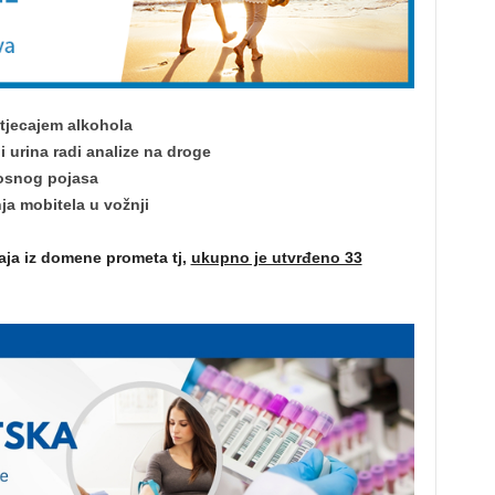
tjecajem alkohola
i urina radi analize na droge
nosnog pojasa
ja mobitela u vožnji
šaja iz domene prometa tj,
ukupno je utvrđeno 33