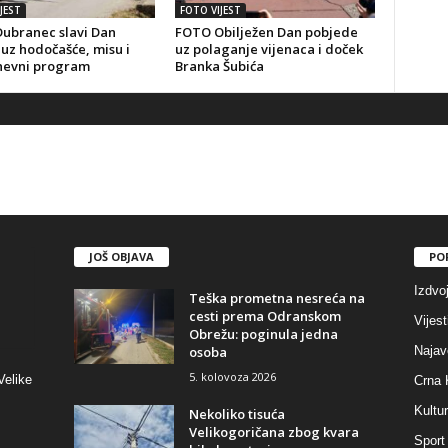
JEST
FOTO VIJEST
ubranec slavi Dan
FOTO Obilježen Dan pobjede
uz hodočašće, misu i
uz polaganje vijenaca i doček
nevni program
Branka Šubića
JOŠ OBJAVA
PO
Izdvo
Teška prometna nesreća na
cesti prema Odranskom
Vijest
Obrežu: poginula jedna
osoba
Najav
5. kolovoza 2026
Velike
Crna 
Kultu
Nekoliko tisuća
Velikogoričana zbog kvara
Sport