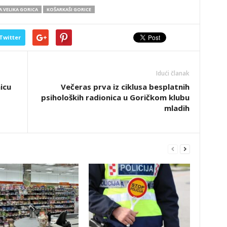
 VELIKA GORICA
KOŠARKAŠI GORICE
Twitter
Idući članak
icu
Večeras prva iz ciklusa besplatnih
psiholoških radionica u Goričkom klubu
mladih