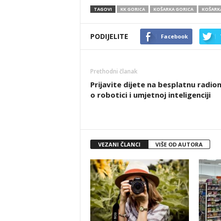
TAGOVI
KK GORICA
KOŠARKA GORICA
KOŠARKA
PODIJELITE
Facebook
Prethodni članak
Prijavite dijete na besplatnu radion
o robotici i umjetnoj inteligenciji
VEZANI ČLANCI
VIŠE OD AUTORA