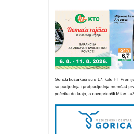
Gorički košarkaši su u 17. kolu HT Premije
se posljednja i pretposljednja momčad prve
početka do kraja, a novopridošli Milan Lu