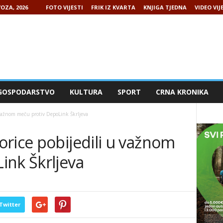
OZA, 2026
FOTO VIJESTI
FRIK IZ KVARTA
KNJIGA TJEDNA
VIDEO VIJ
GOSPODARSTVO
KULTURA
SPORT
CRNA KRONIKA
 važnom meču protiv DepoLink Škrljeva
rice pobijedili u važnom
ink Škrljeva
Twitter