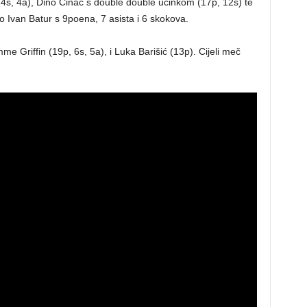
 4s, 4a), Dino Cinac s double double učinkom (17p, 12s) te
bio Ivan Batur s 9poena, 7 asista i 6 skokova.
e Griffin (19p, 6s, 5a), i Luka Barišić (13p). Cijeli meč