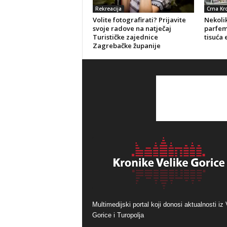
Rekreacija
Crna Kr
Volite fotografirati? Prijavite
Nekolik
svoje radove na natječaj
parfeme
Turističke zajednice
tisuća 
Zagrebačke županije
Multimedijski portal koji donosi aktualnosti iz 
Gorice i Turopolja