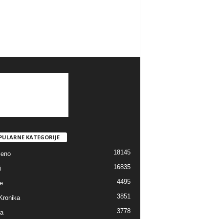
PULARNE KATEGORIJE
18145
jeno
16835
i
4495
e
3851
Kronika
3778
ra