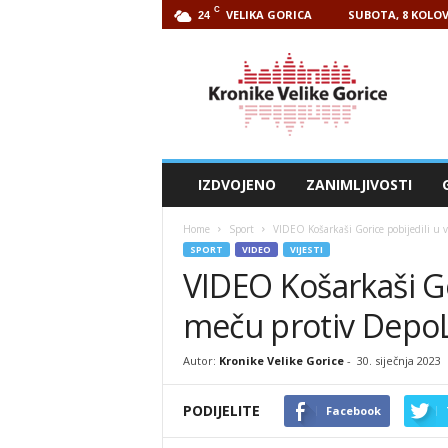
C
VELIKA GORICA
SUBOTA, 8 KOLOV
24
Kronike
Velike
Gorice
IZDVOJENO
ZANIMLJIVOSTI
Home
Sport
VIDEO Košarkaši Gorice pobijedili u
SPORT
VIDEO
VIJESTI
VIDEO Košarkaši Go
meču protiv DepoL
Autor:
Kronike Velike Gorice
-
30. siječnja 2023
PODIJELITE
Facebook