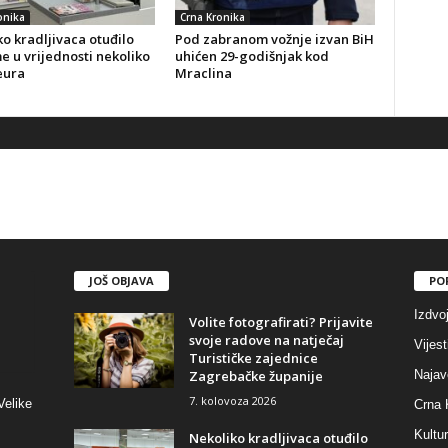
onika
Crna Kronika
o kradljivaca otuđilo
Pod zabranom vožnje izvan BiH
 u vrijednosti nekoliko
uhićen 29-godišnjak kod
eura
Mraclina
JOŠ OBJAVA
PO
Izdvo
Volite fotografirati? Prijavite
svoje radove na natječaj
Vijest
Turističke zajednice
Zagrebačke županije
Najav
7. kolovoza 2026
Velike
Crna 
Kultu
Nekoliko kradljivaca otuđilo