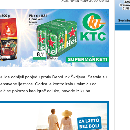
Foto: Nenad Mudrinić / KK Gorica
r lige odnijeli pobjedu protiv DepoLink Škrljeva. Sastale su
nstvene ljestvice. Gorica je kontrolirala utakmicu od
žaić se pokazao kao igrač odluke, navode iz kluba.