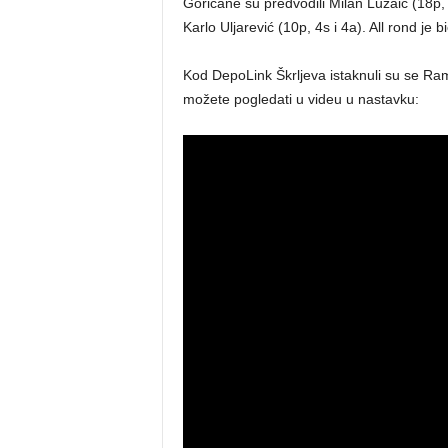
Goričane su predvodili Milan Lužaić (18p,
Karlo Uljarević (10p, 4s i 4a). All rond je 
Kod DepoLink Škrljeva istaknuli su se Ramm
možete pogledati u videu u nastavku: